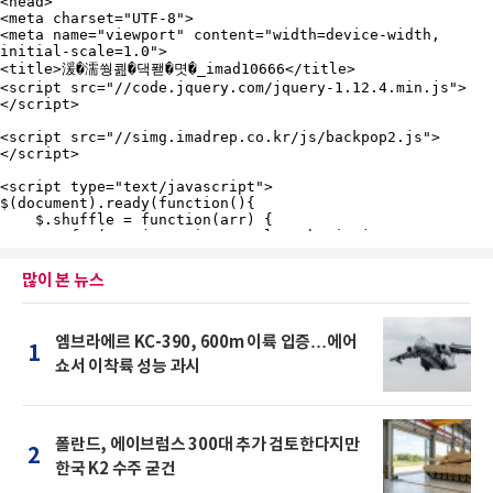
많이 본 뉴스
엠브라에르 KC-390, 600m 이륙 입증…에어
1
쇼서 이착륙 성능 과시
폴란드, 에이브럼스 300대 추가 검토한다지만
2
한국 K2 수주 굳건