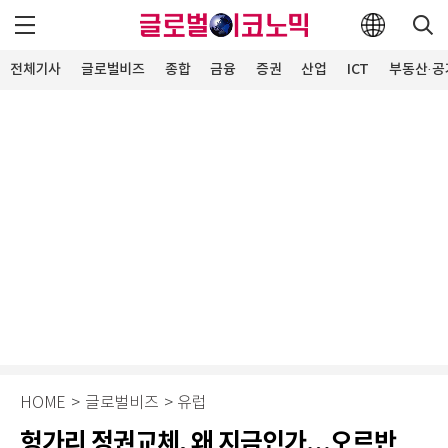
전체기사
글로벌비즈
종합
금융
증권
산업
ICT
부동산·공
HOME
>
글로벌비즈
>
유럽
헝가리 정권교체, 왜 지금인가…오르반