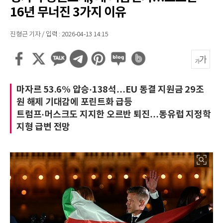
16년 무너진 3가지 이유
진형근 기자 / 입력 : 2026-04-13 14:15
마자르 53.6% 압승·138석…EU 동결 지원금 29조
원 해제 기대감에 포린트화 급등
트럼프·머스크도 지지한 오르반 퇴진…동유럽 지정학
지형 급변 전망