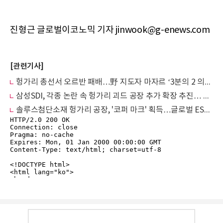
진형근 글로벌이코노믹 기자 jinwook@g-enews.com
[관련기사]
헝가리 총선서 오르반 패배…野 지도자 마자르 ‘3분의 2 의석’ 압승
삼성SDI, 각종 논란 속 헝가리 괴드 공장 추가 확장 추진… 지역사회는 반발
솔루스첨단소재 헝가리 공장, '코퍼 마크' 획득…글로벌 ESG 경쟁력 입증