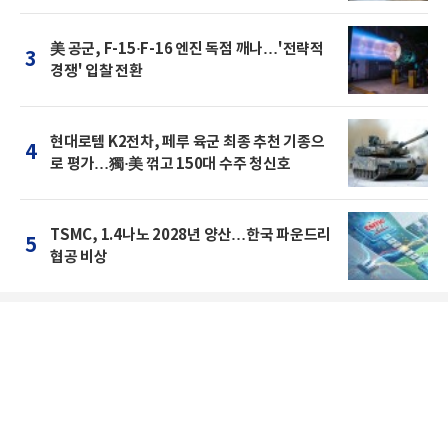
美 공군, F-15·F-16 엔진 독점 깨나…'전략적
3
경쟁' 입찰 전환
현대로템 K2전차, 페루 육군 최종 추천 기종으
4
로 평가…獨·美 꺾고 150대 수주 청신호
TSMC, 1.4나노 2028년 양산…한국 파운드리
5
협공 비상