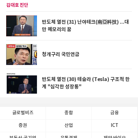
김대호 진단
반도체 열전 (31) 난야테크(南亞科技) ...대
만 메모리의 꿈
청개구리 국민연금
반도체 열전 (30) 테슬라 (Tesla) 구조적 한
계 "심각한 성장통"
글로벌비즈
종합
금융
증권
산업
ICT