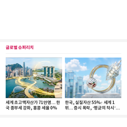
글로벌 슈퍼리치
세계 초고액자산가 71만명… 한
한국, 실질자산 55%↑ 세계 1
국 종부세 강화, 홍콩 세율 0%
위… 증시 폭락, ‘평균의 착시’와
부의 유동성 위기