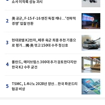
쇼서 이착륙 성능 과시
美 공군, F-15·F-16 엔진 독점 깨나…'전략적
2
경쟁' 입찰 전환
현대로템 K2전차, 페루 육군 최종 추천 기종으
3
로 평가…獨·美 꺾고 150대 수주 청신호
폴란드, 에이브럼스 300대 추가 검토한다지만
4
한국 K2 수주 굳건
TSMC, 1.4나노 2028년 양산…한국 파운드리
5
협공 비상