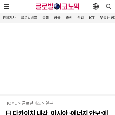
전체기사
글로벌비즈
종합
금융
증권
산업
ICT
부동산·공
HOME
>
글로벌비즈
>
일본
日 다카이치 내각, 아시아 ‘에너지 안보’에