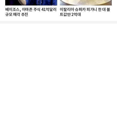
베이조스, 아마존 주식 41억달러
이탈리아 슈퍼카 피가니 한 대 볼
규모 매각 추진
트값만 2억대