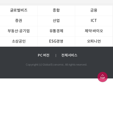
글로벌비즈
종합
금융
증권
산업
ICT
부동산·공기업
유통경제
제약∙바이오
소상공인
ESG경영
오피니언
PC 버전
전체서비스
Copyright (c) Global Economic. All rights reserved.