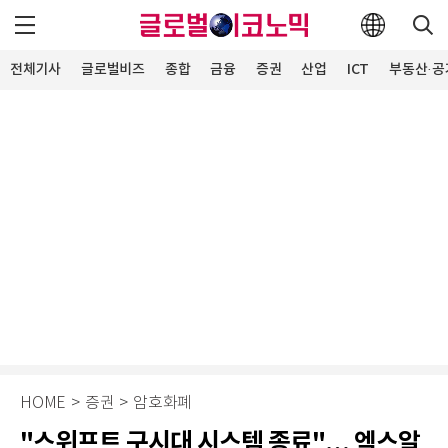
전체기사
글로벌비즈
종합
금융
증권
산업
ICT
부동산·공
HOME
>
증권
>
암호화폐
"스위프트 구시대 시스템 종료"… 엑스알