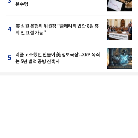
3
분수령
美 상원 은행위 위원장 "클래리티 법안 8월 휴
4
회 전 표결 가능"
리플 고소했던 인물이 美 정보국장...XRP 옥죄
5
는 5년 법적 공방 잔혹사