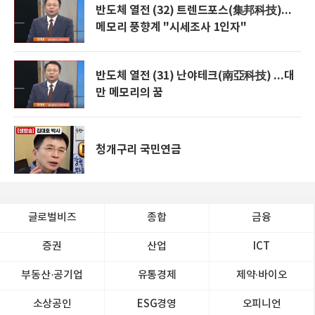
반도체 열전 (32) 트렌드포스(集邦科技)...
메모리 풍향계 "시세조사 1인자"
반도체 열전 (31) 난야테크(南亞科技) ...대
만 메모리의 꿈
청개구리 국민연금
글로벌비즈
종합
금융
증권
산업
ICT
부동산·공기업
유통경제
제약∙바이오
소상공인
ESG경영
오피니언