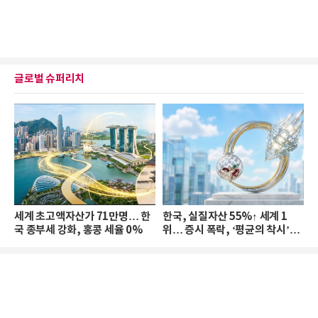
글로벌 슈퍼리치
세계 초고액자산가 71만명… 한
한국, 실질자산 55%↑ 세계 1
국 종부세 강화, 홍콩 세율 0%
위… 증시 폭락, ‘평균의 착시’와
부의 유동성 위기