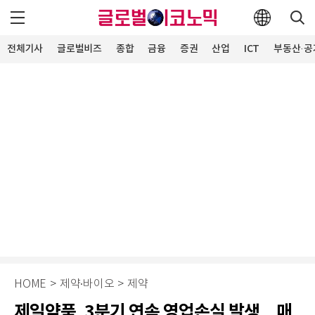
전체기사
글로벌비즈
종합
금융
증권
산업
ICT
부동산·공
HOME
>
제약∙바이오
>
제약
제일약품, 3분기 연속 영업손실 발생…매