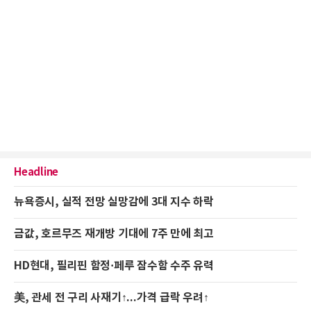
Headline
뉴욕증시, 실적 전망 실망감에 3대 지수 하락
금값, 호르무즈 재개방 기대에 7주 만에 최고
HD현대, 필리핀 함정·페루 잠수함 수주 유력
美, 관세 전 구리 사재기↑...가격 급락 우려↑