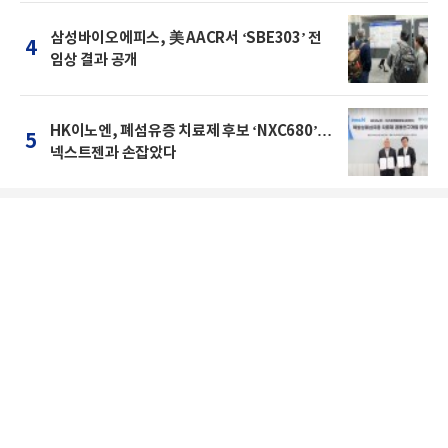
삼성바이오에피스, 美 AACR서 ‘SBE303’ 전
4
임상 결과 공개
HK이노엔, 폐섬유증 치료제 후보 ‘NXC680’…
5
넥스트젠과 손잡았다