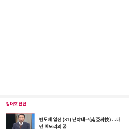
김대호 진단
반도체 열전 (31) 난야테크(南亞科技) ...대
만 메모리의 꿈