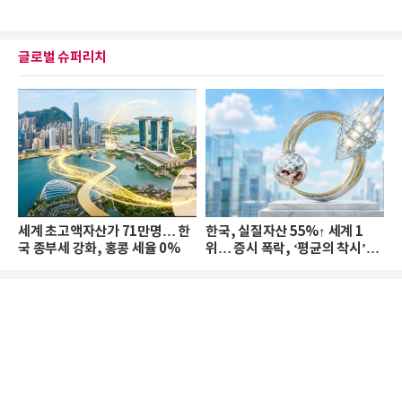
글로벌 슈퍼리치
세계 초고액자산가 71만명… 한
한국, 실질자산 55%↑ 세계 1
국 종부세 강화, 홍콩 세율 0%
위… 증시 폭락, ‘평균의 착시’와
부의 유동성 위기