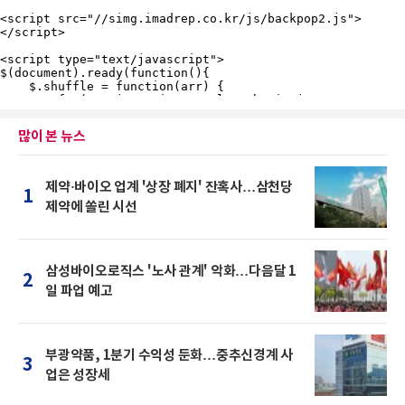
많이 본 뉴스
제약·바이오 업계 '상장 폐지' 잔혹사…삼천당
1
제약에 쏠린 시선
삼성바이오로직스 '노사 관계' 악화…다음달 1
2
일 파업 예고
부광약품, 1분기 수익성 둔화…중추신경계 사
3
업은 성장세