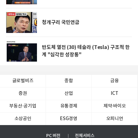
청개구리 국민연금
반도체 열전 (30) 테슬라 (Tesla) 구조적 한
계 "심각한 성장통"
글로벌비즈
종합
금융
증권
산업
ICT
부동산·공기업
유통경제
제약∙바이오
소상공인
ESG경영
오피니언
PC 버전
전체서비스