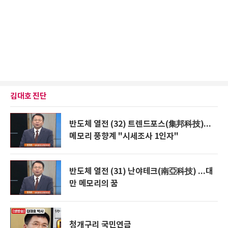
김대호 진단
반도체 열전 (32) 트렌드포스(集邦科技)...
메모리 풍향계 "시세조사 1인자"
반도체 열전 (31) 난야테크(南亞科技) ...대
만 메모리의 꿈
청개구리 국민연금