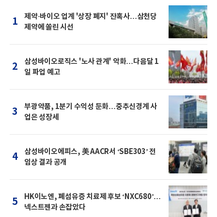
제약·바이오 업계 '상장 폐지' 잔혹사…삼천당
1
제약에 쏠린 시선
삼성바이오로직스 '노사 관계' 악화…다음달 1
2
일 파업 예고
부광약품, 1분기 수익성 둔화…중추신경계 사
3
업은 성장세
삼성바이오에피스, 美 AACR서 ‘SBE303’ 전
4
임상 결과 공개
HK이노엔, 폐섬유증 치료제 후보 ‘NXC680’…
5
넥스트젠과 손잡았다