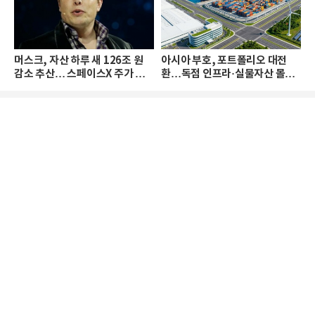
머스크, 자산 하루 새 126조 원
아시아 부호, 포트폴리오 대전
감소 추산… 스페이스X 주가 하
환…독점 인프라·실물자산 몰린
락 때문
다