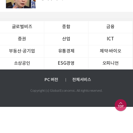
글로벌비즈
종합
금융
증권
산업
ICT
부동산·공기업
유통경제
제약∙바이오
소상공인
ESG경영
오피니언
PC 버전
전체서비스
Copyright (c) Global Economic. All rights reserved.