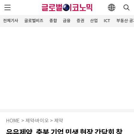
전체기사
글로벌비즈
종합
금융
증권
산업
ICT
부동산·공
HOME
>
제약∙바이오
>
제약
유유제약, 충북 기업 민생 현장 간담회 참