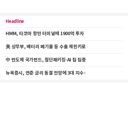
Headline
HMM, 타코마 항만 터미널에 1900억 투자
美 상무부, 배터리 폐기물 등 수출 제한키로
中 반도체 국가펀드, 첨단패키징·AI 칩 집중
뉴욕증시, 연준 금리 동결 전망에 3대 지수↑