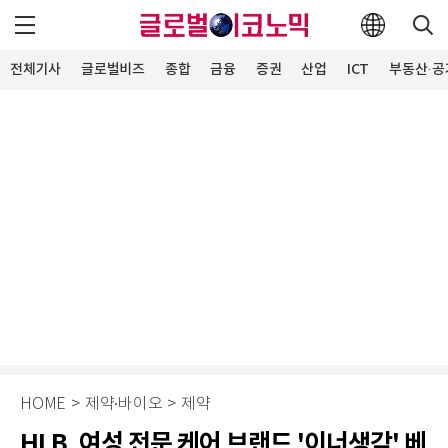
전체기사
글로벌비즈
종합
금융
증권
산업
ICT
부동산·공
HOME
>
제약∙바이오
>
제약
HLB, 여성 전문 케어 브랜드 '이너생각' 베