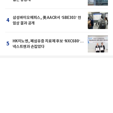
삼성바이오에피스, 美 AACR서 ‘SBE303’ 전
4
임상 결과 공개
HK이노엔, 폐섬유증 치료제 후보 ‘NXC680’…
5
넥스트젠과 손잡았다