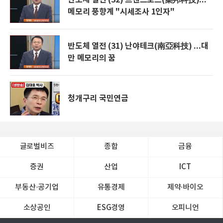
반도체 열전 (32) 트렌드포스(集邦科技)...
메모리 풍향계 "시세조사 1인자"
반도체 열전 (31) 난야테크(南亞科技) ...대
만 메모리의 꿈
청개구리 국민연금
글로벌비즈
종합
금융
증권
산업
ICT
부동산·공기업
유통경제
제약∙바이오
소상공인
ESG경영
오피니언