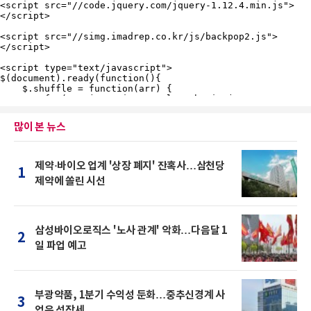
많이 본 뉴스
제약·바이오 업계 '상장 폐지' 잔혹사…삼천당
1
제약에 쏠린 시선
삼성바이오로직스 '노사 관계' 악화…다음달 1
2
일 파업 예고
부광약품, 1분기 수익성 둔화…중추신경계 사
3
업은 성장세