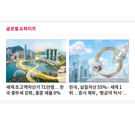
글로벌 슈퍼리치
세계 초고액자산가 71만명… 한
한국, 실질자산 55%↑ 세계 1
국 종부세 강화, 홍콩 세율 0%
위… 증시 폭락, ‘평균의 착시’와
부의 유동성 위기