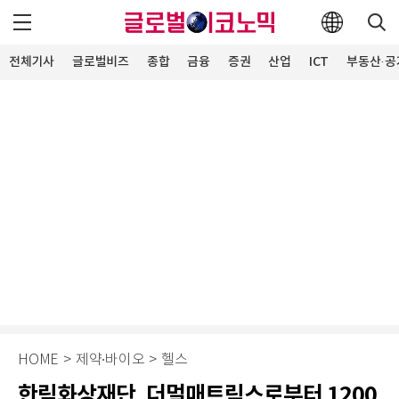
전체기사
글로벌비즈
종합
금융
증권
산업
ICT
부동산·공
HOME
>
제약∙바이오
>
헬스
한림화상재단, 더멀매트릭스로부터 1200