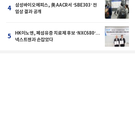
삼성바이오에피스, 美 AACR서 ‘SBE303’ 전
4
임상 결과 공개
HK이노엔, 폐섬유증 치료제 후보 ‘NXC680’…
5
넥스트젠과 손잡았다