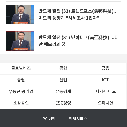
반도체 열전 (32) 트렌드포스(集邦科技)...
메모리 풍향계 "시세조사 1인자"
반도체 열전 (31) 난야테크(南亞科技) ...대
만 메모리의 꿈
글로벌비즈
종합
금융
증권
산업
ICT
부동산·공기업
유통경제
제약∙바이오
소상공인
ESG경영
오피니언
PC 버전
전체서비스