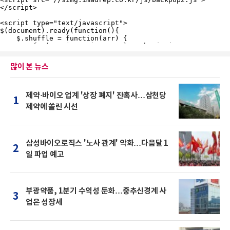
많이 본 뉴스
제약·바이오 업계 '상장 폐지' 잔혹사…삼천당
1
제약에 쏠린 시선
삼성바이오로직스 '노사 관계' 악화…다음달 1
2
일 파업 예고
부광약품, 1분기 수익성 둔화…중추신경계 사
3
업은 성장세