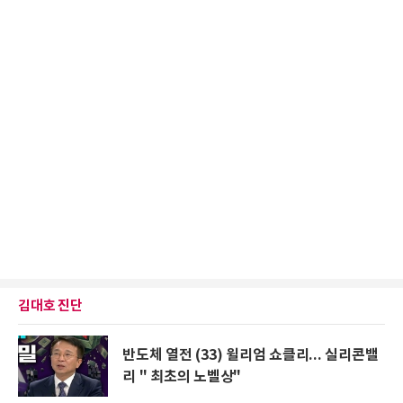
김대호 진단
반도체 열전 (33) 윌리엄 쇼클리... 실리콘밸
리 " 최초의 노벨상"