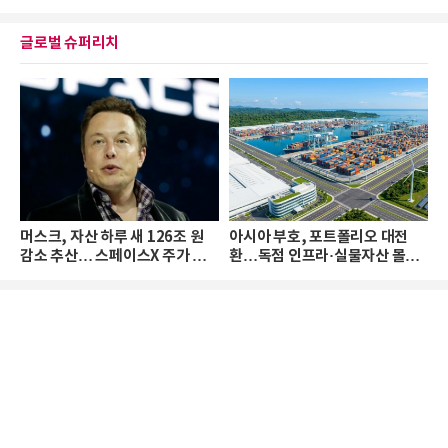
글로벌 슈퍼리치
머스크, 자산 하루 새 126조 원
아시아 부호, 포트폴리오 대전
감소 추산… 스페이스X 주가 하
환…독점 인프라·실물자산 몰린
락 때문
다