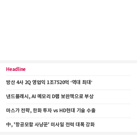
Headline
방산 4사 2Q 영업익 1조7520억 ‘역대 최대’
낸드플래시, AI 메모리 D램 보완책으로 부상
마스가 전략, 한화 투자 vs HD현대 기술 수출
中, '항공모함 사냥꾼' 미사일 전력 대폭 강화