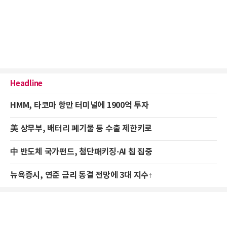
Headline
HMM, 타코마 항만 터미널에 1900억 투자
美 상무부, 배터리 폐기물 등 수출 제한키로
中 반도체 국가펀드, 첨단패키징·AI 칩 집중
뉴욕증시, 연준 금리 동결 전망에 3대 지수↑