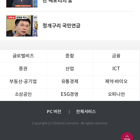
만 메모리의 꿈
청개구리 국민연금
글로벌비즈
종합
금융
증권
산업
ICT
부동산·공기업
유통경제
제약∙바이오
소상공인
ESG경영
오피니언
PC 버전
전체서비스
Copyright (c) Global Economic. All rights reserved.