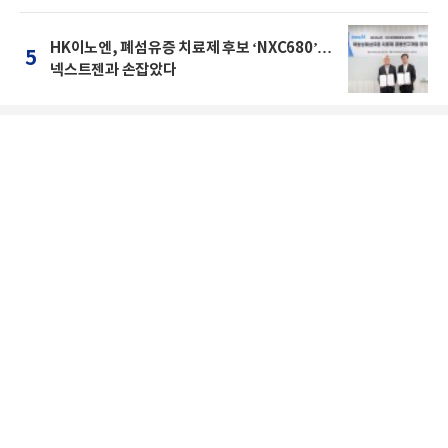
HK이노엔, 폐섬유증 치료제 후보 ‘NXC680’…
5
넥스트젠과 손잡았다