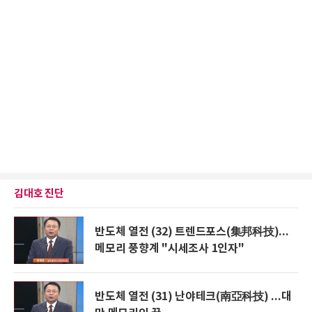
김대호 진단
반도체 열전 (32) 트렌드포스(集邦科技)...
메모리 풍향계 "시세조사 1인자"
반도체 열전 (31) 난야테크(南亞科技) ...대