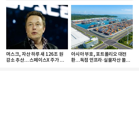
머스크, 자산 하루 새 126조 원
아시아 부호, 포트폴리오 대전
감소 추산… 스페이스X 주가 하
환…독점 인프라·실물자산 몰린
락 때문
다