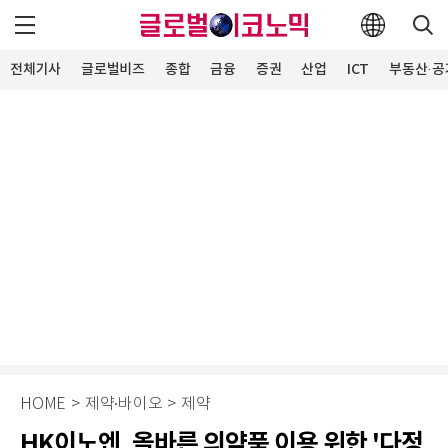
전체기사
글로벌비즈
종합
금융
증권
산업
ICT
부동산·공
HOME
>
제약∙바이오
>
제약
HK이노엔, 올바른 의약품 이용 위한 '다정