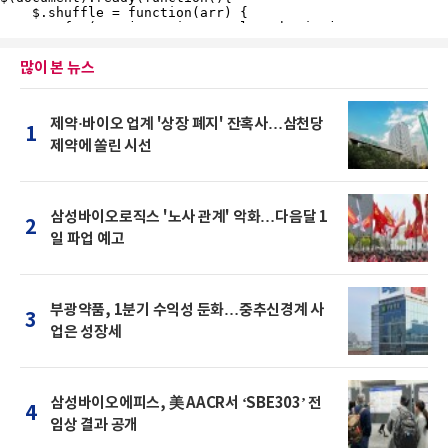
많이 본 뉴스
제약·바이오 업계 '상장 폐지' 잔혹사…삼천당
1
제약에 쏠린 시선
삼성바이오로직스 '노사 관계' 악화…다음달 1
2
일 파업 예고
부광약품, 1분기 수익성 둔화…중추신경계 사
3
업은 성장세
삼성바이오에피스, 美 AACR서 ‘SBE303’ 전
4
임상 결과 공개