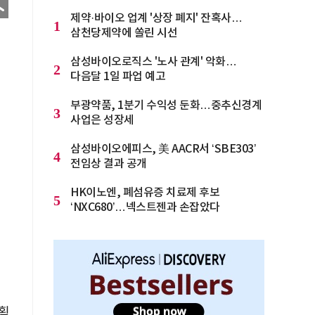
제약·바이오 업계 '상장 폐지' 잔혹사…
1
삼천당제약에 쏠린 시선
삼성바이오로직스 '노사 관계' 악화…
2
다음달 1일 파업 예고
부광약품, 1분기 수익성 둔화…중추신경계
3
사업은 성장세
삼성바이오에피스, 美 AACR서 ‘SBE303’
4
전임상 결과 공개
HK이노엔, 폐섬유증 치료제 후보
5
‘NXC680’…넥스트젠과 손잡았다
획