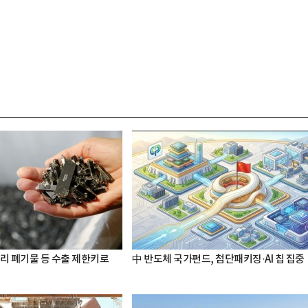
터리 폐기물 등 수출 제한키로
中 반도체 국가펀드, 첨단패키징·AI 칩 집중