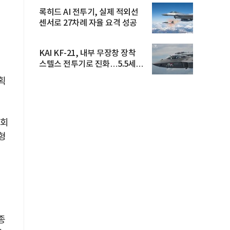
록히드 AI 전투기, 실제 적외선
센서로 27차례 자율 요격 성공
KAI KF-21, 내부 무장창 장착
스텔스 전투기로 진화…5.5세대
도...
획
1회
형
종