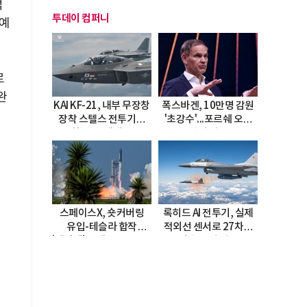
억
투데이 컴퍼니
 예
로
완
KAI KF-21, 내부 무장창
폭스바겐, 10만명 감원
장착 스텔스 전투기로
'초강수'...포르쉐 오너
진화…5.5세대 도약
직접 경고
선언
스페이스X, 숏커버링
록히드 AI 전투기, 실제
유입-테슬라 합작
적외선 센서로 27차례
'테라팹' 호재로 15.83%
자율 요격 성공
급등