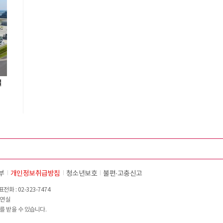
설
부
개인정보취급방침
청소년보호
불편∙고충신고
화 : 02-323-7474
이연실
를 받을 수 있습니다.