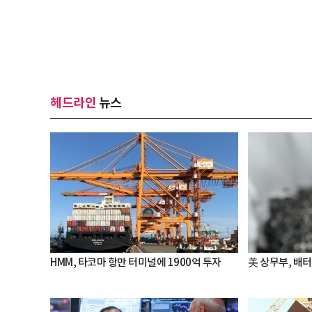
헤드라인
뉴스
HMM, 타코마 항만 터미널에 1900억 투자
美 상무부, 배