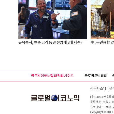
뉴욕증시, 연준 금리 동결 전망에 3대 지수↑
中, 군민융합 앞
글로벌이코노믹 패밀리 사이트
글로벌모빌리티
신문사소개
윤
(우)04004 서울특별
등록번호 : 서울 아 0
글로벌이코노믹을 통해
Copyright © 2011 