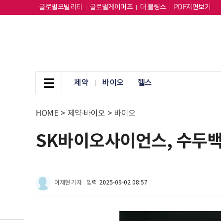
글로벌모빌리티
글로벌게이머즈
더 블링스
PDF지면보기
제약
바이오
헬스
HOME
>
제약∙바이오
>
바이오
SK바이오사이언스, 수두백신
이재현 기자
입력
2025-09-02 08:57