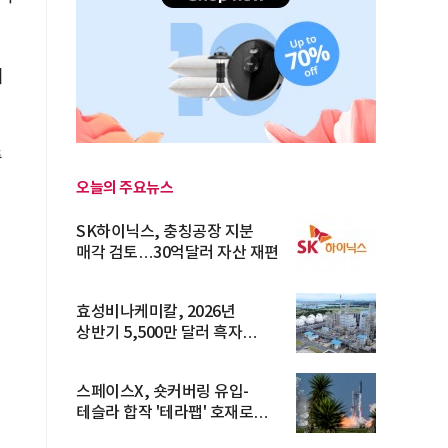
며
증
오늘의 주요뉴스
SK하이닉스, 충칭공장 지분
매각 검토…30억달러 자산 재편
효성비나케미칼, 2026년
상반기 5,500만 달러 흑자
전환… 4대 체...
스페이스X, 숏커버링 유입-
테슬라 합작 '테라팹' 호재로
15.83% ...