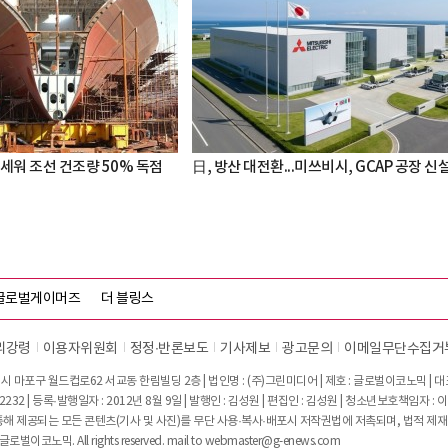
세워 조선 건조량 50% 독점
日, 방산 대전환...미쓰비시, GCAP 공장 신
글로벌게이머즈
더 블링스
리강령
이용자위원회
정정∙반론보도
기사제보
광고문의
이메일무단수집거
시 마포구 월드컵로62 서교동 한림빌딩 2층 | 법인명 : (주)그린미디어 | 제호 : 글로벌이코노믹 | 대표전
2232 | 등록·발행일자 : 2012년 8월 9일 | 발행인 : 김성원 | 편집인 : 김성원 | 청소년보호책임자 : 
 제공되는 모든 콘텐츠(기사 및 사진)를 무단 사용·복사·배포시 저작권법에 저촉되며, 법적 제재
글로벌이코노믹. All rights reserved. mail to
webmaster@g-enews.com