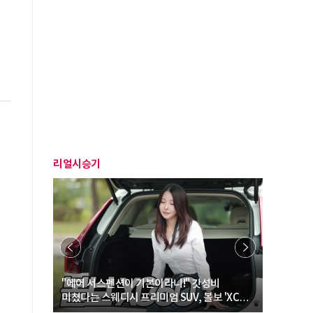
리얼시승기
… “여성·
"에어 서스펜션이 기본이라니!" 갓성비
"디자인 대
미쳤다는 스웨디시 프리미엄 SUV, 볼보 'XC60
크로스오버
B5 울트라'