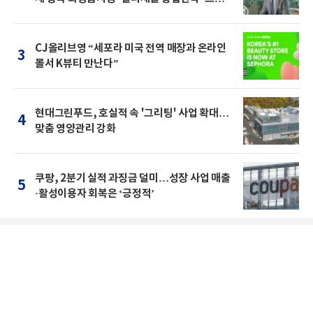
돌파를"
CJ올리브영 “세포라 미국 전역 매장과 온라인
3
몰서 K뷰티 만난다”
현대그린푸드, 호실적 속 '그리팅' 사업 확대…
4
맞춤 영양관리 강화
쿠팡, 2분기 실적 과징금 덜미…성장 사업 매출
5
·활성이용자 회복은 ‘긍정적’