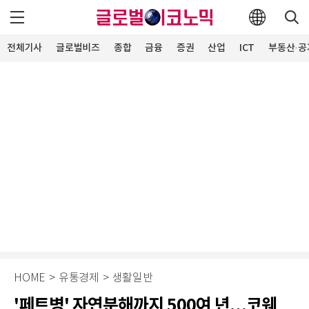
전체기사
글로벌비즈
종합
금융
증권
산업
ICT
부동산·공
HOME
>
유통경제
>
생활일반
'페트병' 자연분해까지 500여 년…코웨