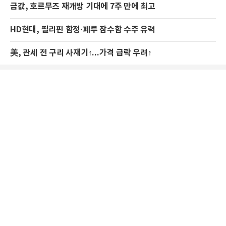
금값, 호르무즈 재개방 기대에 7주 만에 최고
HD현대, 필리핀 함정·페루 잠수함 수주 유력
美, 관세 전 구리 사재기↑...가격 급락 우려↑