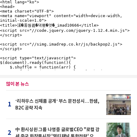
많이 본 뉴스
‘리하우스 신제품 공개’ 부스 문전성시…한샘,
1
B2C 공략 지속
中 환시싱윈 그룹 나영중 글로벌CEO "로컬 강
2
세 중국 화장품시장 '멀티채널 통합전략' 으로