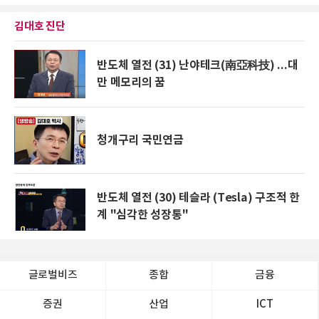
김대호 진단
반도체 열전 (31) 난야테크(南亞科技) ...대
만 메모리의 꿈
청개구리 국민연금
반도체 열전 (30) 테슬라 (Tesla) 구조적 한
계 "심각한 성장통"
글로벌비즈
종합
금융
증권
산업
ICT