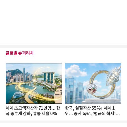
글로벌 슈퍼리치
세계 초고액자산가 71만명… 한
한국, 실질자산 55%↑ 세계 1
국 종부세 강화, 홍콩 세율 0%
위… 증시 폭락, ‘평균의 착시’와
부의 유동성 위기