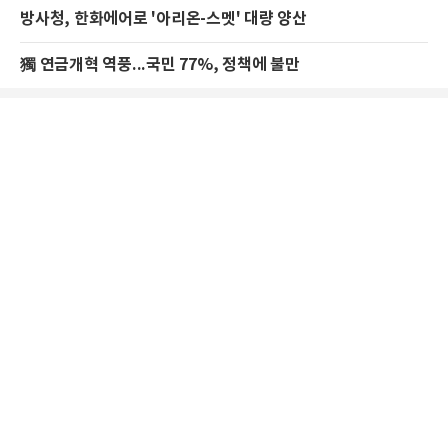
방사청, 한화에어로 '아리온-스멧' 대량 양산
獨 연금개혁 역풍...국민 77%, 정책에 불만