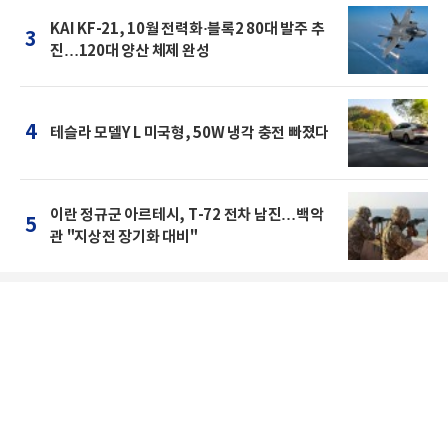
KAI KF-21, 10월 전력화·블록2 80대 발주 추
3
진…120대 양산 체제 완성
4
테슬라 모델Y L 미국형, 50W 냉각 충전 빠졌다
이란 정규군 아르테시, T-72 전차 남진…백악
5
관 "지상전 장기화 대비"