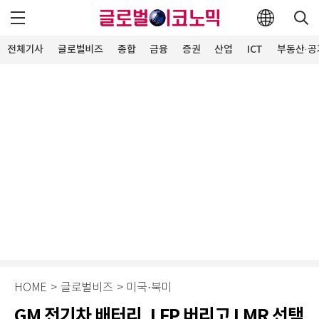
전체기사
글로벌비즈
종합
금융
증권
산업
ICT
부동산·공
HOME
>
글로벌비즈
>
미국·북미
GM 전기차 배터리, LFP 버리고 LMR 선택