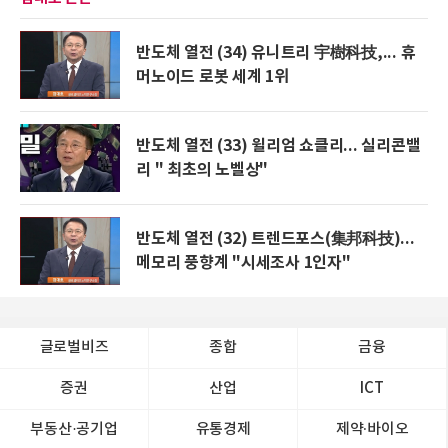
반도체 열전 (34) 유니트리 宇樹科技,... 휴
머노이드 로봇 세계 1위
반도체 열전 (33) 윌리엄 쇼클리... 실리콘밸
리 " 최초의 노벨상"
반도체 열전 (32) 트렌드포스(集邦科技)...
메모리 풍향계 "시세조사 1인자"
글로벌비즈
종합
금융
증권
산업
ICT
부동산·공기업
유통경제
제약∙바이오