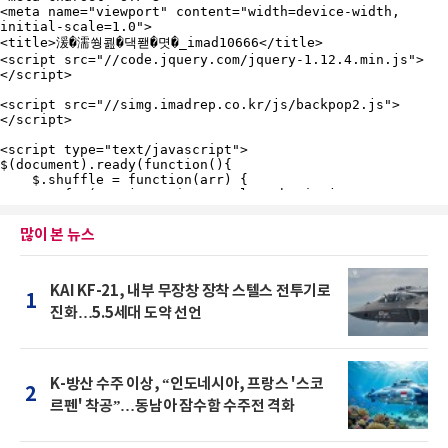
많이 본 뉴스
KAI KF-21, 내부 무장창 장착 스텔스 전투기로
1
진화…5.5세대 도약 선언
K-방산 수주 이상, “인도네시아, 프랑스 '스코
2
르펜' 착공”…동남아 잠수함 수주전 격화