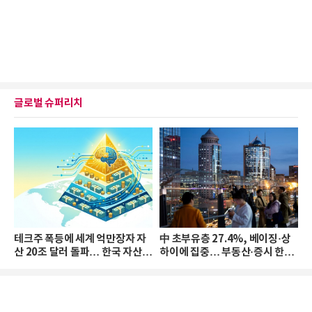
글로벌 슈퍼리치
테크주 폭등에 세계 억만장자 자
中 초부유층 27.4%, 베이징·상
산 20조 달러 돌파… 한국 자산
하이에 집중… 부동산·증시 한파
격차 확대
로 자산은 소폭 감소