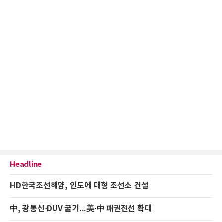
Headline
HD한국조선해양, 인도에 대형 조선소 건설
中, 광통신·DUV 굴기...美·中 패권전선 확대