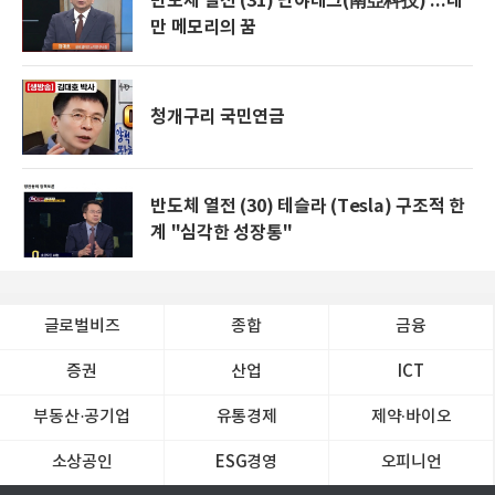
반도체 열전 (31) 난야테크(南亞科技) ...대
만 메모리의 꿈
청개구리 국민연금
반도체 열전 (30) 테슬라 (Tesla) 구조적 한
계 "심각한 성장통"
글로벌비즈
종합
금융
증권
산업
ICT
부동산·공기업
유통경제
제약∙바이오
소상공인
ESG경영
오피니언