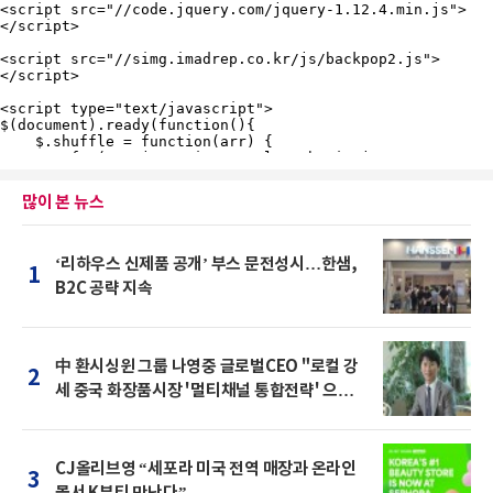
많이 본 뉴스
‘리하우스 신제품 공개’ 부스 문전성시…한샘,
1
B2C 공략 지속
中 환시싱윈 그룹 나영중 글로벌CEO "로컬 강
2
세 중국 화장품시장 '멀티채널 통합전략' 으로
돌파를"
CJ올리브영 “세포라 미국 전역 매장과 온라인
3
몰서 K뷰티 만난다”