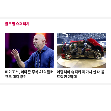
글로벌 슈퍼리치
베이조스, 아마존 주식 41억달러
이탈리아 슈퍼카 피가니 한 대 볼
규모 매각 추진
트값만 2억대