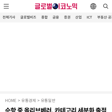
전체기사
글로벌비즈
종합
금융
증권
산업
ICT
부동산·공
HOME
>
유통경제
>
유통일반
순항 중 올리브베러, 카테고리 세분화 출점