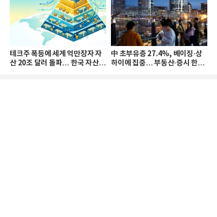
테크주 폭등에 세계 억만장자 자
中 초부유층 27.4%, 베이징·상
산 20조 달러 돌파… 한국 자산
하이에 집중… 부동산·증시 한파
격차 확대
로 자산은 소폭 감소