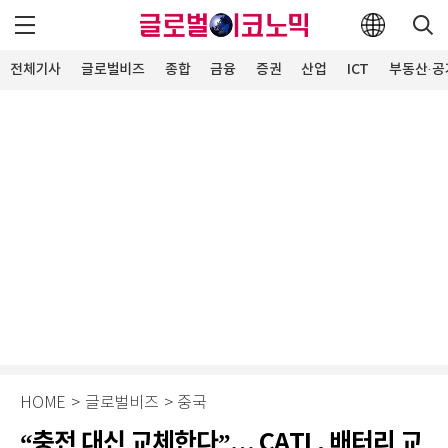
전체기사
글로벌비즈
종합
금융
증권
산업
ICT
부동산·공
HOME
>
글로벌비즈
>
중국
“충전 대신 교체한다”… CATL, 배터리 교