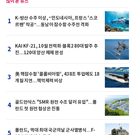
많이 본 뉴스
K-방산 수주 이상, “인도네시아, 프랑스 '스코
1
르펜' 착공”…동남아 잠수함 수주전 격화
KAI KF-21, 10월 전력화·블록2 80대 발주 추
2
진…120대 양산 체제 완성
美 핵잠수함 '콜롬비아함', 438조 투입에도 18
3
개월 지연…핵억제력 비상
골드만삭스 "SMR·원전 수조 달러 유입"…폴
4
란드 첫 원전 협상은 진통
폴란드, 역대 최대 국군의날 군사열병식…F-
5