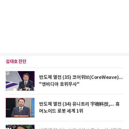
김대호 진단
반도체 열전 (35) 코어위브(CoreWeave)...
"엔비디아 호위무사"
반도체 열전 (34) 유니트리 宇樹科技,... 휴
머노이드 로봇 세계 1위