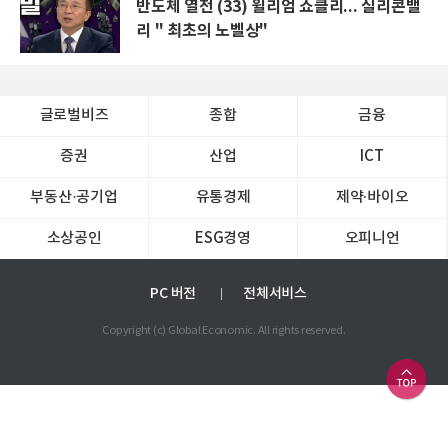
반도체 열전 (33) 윌리엄 쇼클리... 실리콘밸
리 " 최초의 노벨상"
글로벌비즈
종합
금융
증권
산업
ICT
부동산·공기업
유통경제
제약∙바이오
소상공인
ESG경영
오피니언
PC 버전
전체서비스
Copyright (c) Global Economic. All rights reserved.