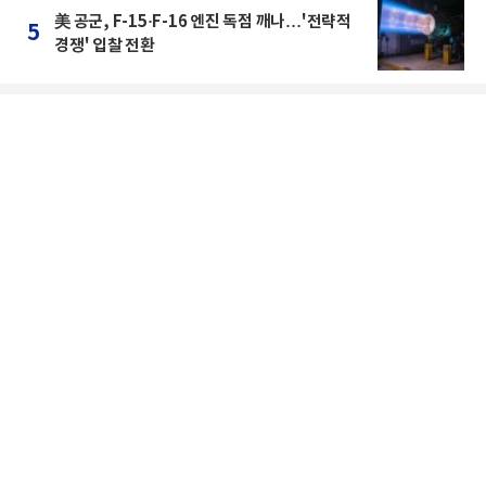
美 공군, F-15·F-16 엔진 독점 깨나…'전략적
5
경쟁' 입찰 전환