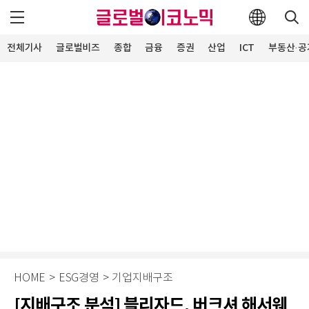
전체기사
글로벌비즈
종합
금융
증권
산업
ICT
부동산·공
HOME
>
ESG경영
>
기업지배구조
[지배구조 분석] 블리자드, 버크셔 해서웨