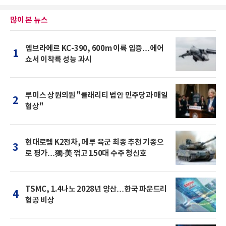
많이 본 뉴스
엠브라에르 KC-390, 600m 이륙 입증…에어
1
쇼서 이착륙 성능 과시
루미스 상원의원 "클래리티 법안 민주당과 매일
2
협상"
현대로템 K2전차, 페루 육군 최종 추천 기종으
3
로 평가…獨·美 꺾고 150대 수주 청신호
TSMC, 1.4나노 2028년 양산…한국 파운드리
4
협공 비상