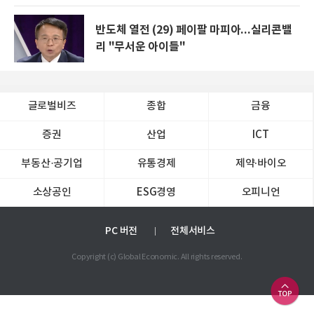
반도체 열전 (29) 페이팔 마피아...실리콘밸
리 "무서운 아이들"
글로벌비즈
종합
금융
증권
산업
ICT
부동산·공기업
유통경제
제약∙바이오
소상공인
ESG경영
오피니언
PC 버전
전체서비스
Copyright (c) Global Economic. All rights reserved.