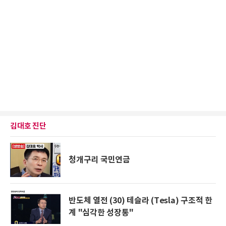
김대호 진단
청개구리 국민연금
반도체 열전 (30) 테슬라 (Tesla) 구조적 한
계 "심각한 성장통"