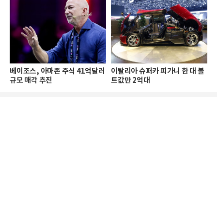
베이조스, 아마존 주식 41억달러
이탈리아 슈퍼카 피가니 한 대 볼
규모 매각 추진
트값만 2억대