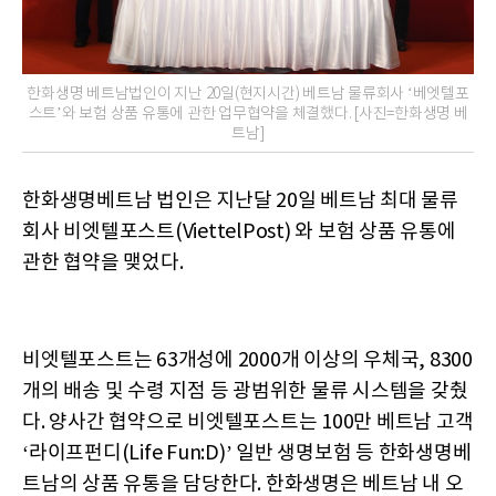
한화생명 베트남법인이 지난 20일(현지시간) 베트남 물류회사 ‘베엣텔포
스트’와 보험 상품 유통에 관한 업무협약을 체결했다. [사진=한화생명 베
트남]
한화생명베트남 법인은 지난달 20일 베트남 최대 물류
회사 비엣텔포스트(ViettelPost) 와 보험 상품 유통에
관한 협약을 맺었다.
비엣텔포스트는 63개성에 2000개 이상의 우체국, 8300
개의 배송 및 수령 지점 등 광범위한 물류 시스템을 갖췄
다. 양사간 협약으로 비엣텔포스트는 100만 베트남 고객
‘라이프펀디(Life Fun:D)’ 일반 생명보험 등 한화생명베
트남의 상품 유통을 담당한다. 한화생명은 베트남 내 오