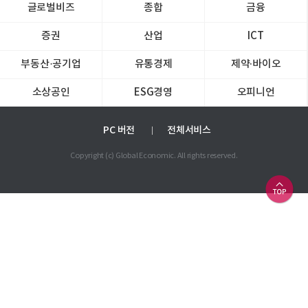
글로벌비즈
종합
금융
증권
산업
ICT
부동산·공기업
유통경제
제약∙바이오
소상공인
ESG경영
오피니언
PC 버전
전체서비스
Copyright (c) Global Economic. All rights reserved.