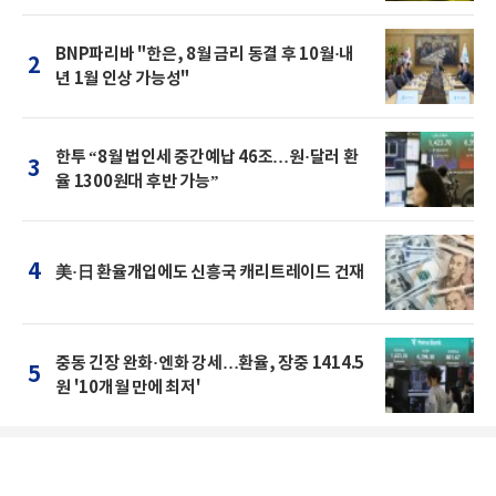
BNP파리바 "한은, 8월 금리 동결 후 10월·내
2
년 1월 인상 가능성"
한투 “8월 법인세 중간예납 46조…원·달러 환
3
율 1300원대 후반 가능”
4
美·日 환율개입에도 신흥국 캐리트레이드 건재
중동 긴장 완화·엔화 강세…환율, 장중 1414.5
5
원 '10개월 만에 최저'