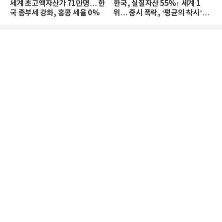
세계 초고액자산가 71만명… 한
한국, 실질자산 55%↑ 세계 1
국 종부세 강화, 홍콩 세율 0%
위… 증시 폭락, ‘평균의 착시’와
부의 유동성 위기