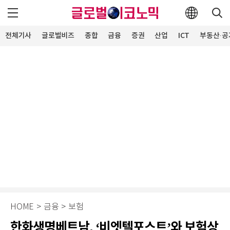
전체기사
글로벌비즈
종합
금융
증권
산업
ICT
부동산·공
HOME
>
금융
>
보험
한화생명베트남, ‘비엣텔포스트’와 보험상