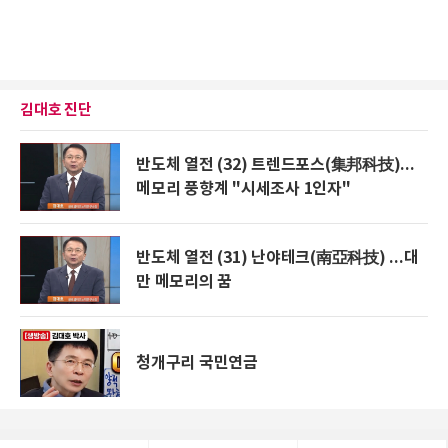
김대호 진단
반도체 열전 (32) 트렌드포스(集邦科技)...
메모리 풍향계 "시세조사 1인자"
반도체 열전 (31) 난야테크(南亞科技) ...대
만 메모리의 꿈
청개구리 국민연금