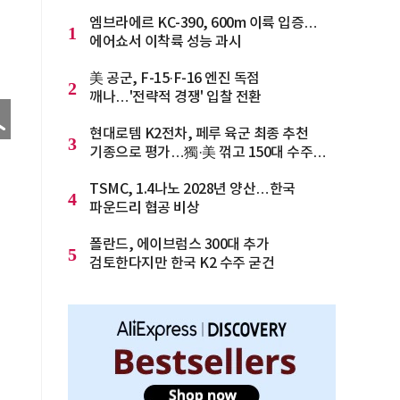
엠브라에르 KC-390, 600m 이륙 입증…
1
에어쇼서 이착륙 성능 과시
美 공군, F-15·F-16 엔진 독점
2
깨나…'전략적 경쟁' 입찰 전환
현대로템 K2전차, 페루 육군 최종 추천
3
기종으로 평가…獨·美 꺾고 150대 수주
청신호
TSMC, 1.4나노 2028년 양산…한국
4
파운드리 협공 비상
폴란드, 에이브럼스 300대 추가
5
검토한다지만 한국 K2 수주 굳건