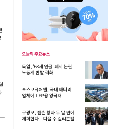
전
있
오늘의 주요뉴스
독일, '63세 연금' 폐지 논란…
노동계 반발 격화
원
포스코퓨처엠, 국내 배터리
대
업체에 LFP용 양극재
장기공급계약
구광모, 젠슨 황과 두 달 만에
재회한다…다음 주 실리콘밸리
방...