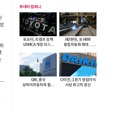
투데이 컴퍼니
란
낳았
토요타, 트럼프 정책
HD현대, 美 HII와
·USMCA 개정 리스크
용접자동화 확대…
 위
직면
미시시피 조선소에 전격
됐
도입
는
GM, 중국
다이킨, 1분기 영업이익
상하이자동차와 합작
사상 최고치 경신
20년 연장…
2047년까지 파트너십
지속
용