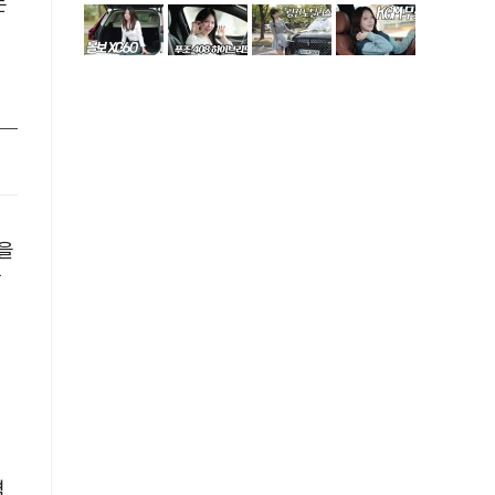
는
을
발
격