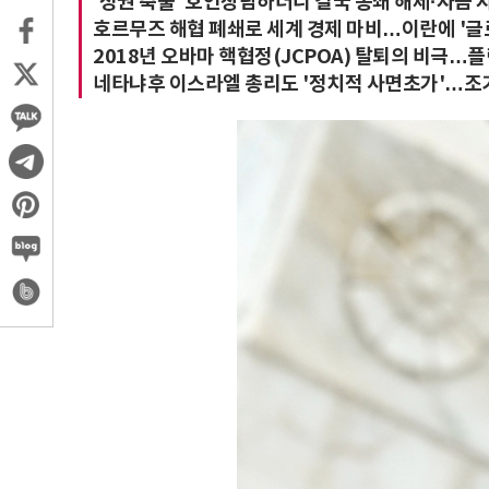
'정권 축출' 호언장담하더니 결국 봉쇄 해제·자금 
호르무즈 해협 폐쇄로 세계 경제 마비…이란에 '
2018년 오바마 핵협정(JCPOA) 탈퇴의 비극…플
네타냐후 이스라엘 총리도 '정치적 사면초가'…조