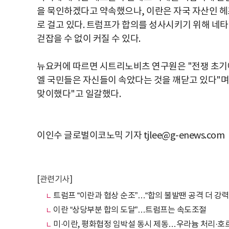
을 묵인하겠다고 약속했으나, 이란은 자국 자산인 헤
로 걸고 있다. 트럼프가 합의를 성사시키기 위해 네
걷잡을 수 없이 커질 수 있다.
뉴요커에 따르면 시트리노비츠 연구원은 "전쟁 초기
엘 국민들은 자신들이 속았다는 것을 깨닫고 있다"며
맞이했다"고 일갈했다.
이인수 글로벌이코노믹 기자 tjlee@g-enews.com
[관련기사]
트럼프 “이란과 협상 순조”…“합의 불발땐 공격 더 강력
이란 “상당부분 합의 도달”…트럼프는 속도조절
미·이란, 평화협정 임박설 동시 제동…우라늄 처리·호르