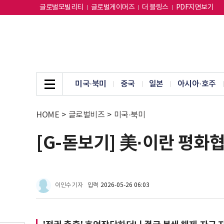
글로벌모빌리티
글로벌게이머즈
더 블링스
PDF지면보기
미국·북미
중국
일본
아시아·호주
HOME
>
글로벌비즈
>
미국·북미
[G-돋보기] 美·이란 평화
이인수 기자
입력
2026-05-26 06:03