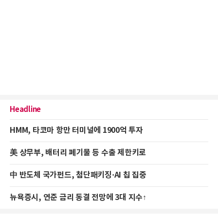
Headline
HMM, 타코마 항만 터미널에 1900억 투자
美 상무부, 배터리 폐기물 등 수출 제한키로
中 반도체 국가펀드, 첨단패키징·AI 칩 집중
뉴욕증시, 연준 금리 동결 전망에 3대 지수↑