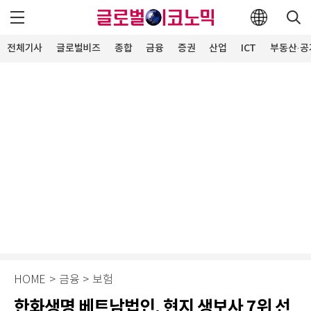
전체기사
글로벌비즈
종합
금융
증권
산업
ICT
부동산·공
HOME
>
금융
>
보험
한화생명 베트남법인, 현지 생보사 7위 선