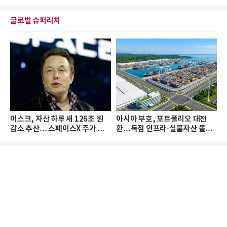
글로벌 슈퍼리치
머스크, 자산 하루 새 126조 원
아시아 부호, 포트폴리오 대전
감소 추산… 스페이스X 주가 하
환…독점 인프라·실물자산 몰린
락 때문
다