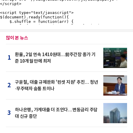
많이 본 뉴스
환율, 2일 연속 1410원대…前주간장 종가 기
1
준 10개월 만에 최저
구윤철, 대출 규제완화 '핀셋 지원' 추진… 청년
2
·무주택자 숨통 트이나
하나은행, 가계대출 더 조인다…변동금리 주담
3
대 신규 중단