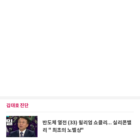
김대호 진단
반도체 열전 (33) 윌리엄 쇼클리... 실리콘밸
리 " 최초의 노벨상"