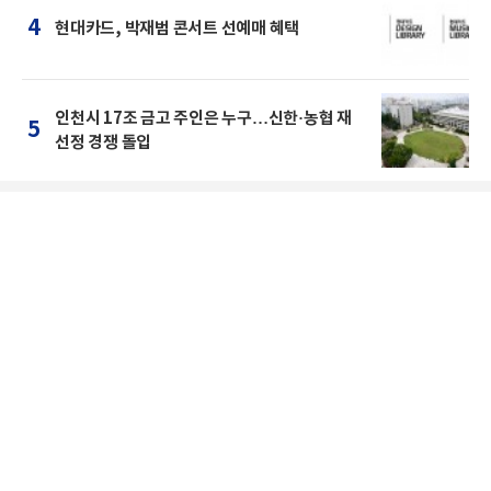
4
현대카드, 박재범 콘서트 선예매 혜택
인천시 17조 금고 주인은 누구…신한·농협 재
5
선정 경쟁 돌입