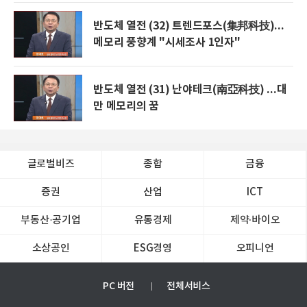
반도체 열전 (32) 트렌드포스(集邦科技)...
메모리 풍향계 "시세조사 1인자"
반도체 열전 (31) 난야테크(南亞科技) ...대
만 메모리의 꿈
글로벌비즈
종합
금융
증권
산업
ICT
부동산·공기업
유통경제
제약∙바이오
소상공인
ESG경영
오피니언
PC 버전
전체서비스