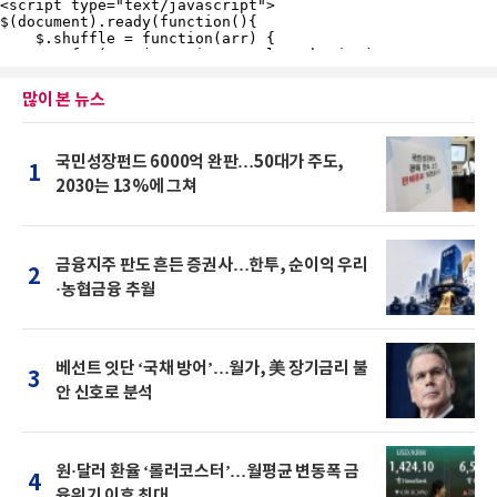
많이 본 뉴스
국민성장펀드 6000억 완판…50대가 주도,
1
2030는 13%에 그쳐
금융지주 판도 흔든 증권사…한투, 순이익 우리
2
·농협금융 추월
베선트 잇단 ‘국채 방어’…월가, 美 장기금리 불
3
안 신호로 분석
원·달러 환율 ‘롤러코스터’…월평균 변동폭 금
4
융위기 이후 최대