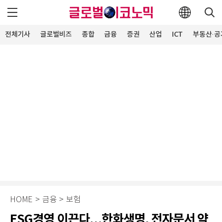
전체기사
글로벌비즈
종합
금융
증권
산업
ICT
부동산·공
HOME
>
금융
>
보험
ESG경영 이끈다…한화생명, 전자문서 약