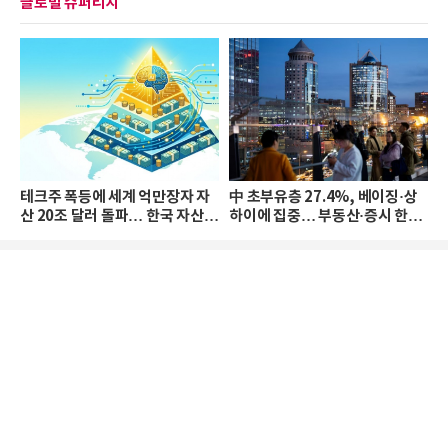
글로벌 슈퍼리치
테크주 폭등에 세계 억만장자 자
中 초부유층 27.4%, 베이징·상
산 20조 달러 돌파… 한국 자산
하이에 집중… 부동산·증시 한파
격차 확대
로 자산은 소폭 감소