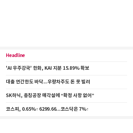
Headline
'AI 우주강국' 한화, KAI 지분 15.89% 확보
대출 연간한도 바닥...우량차주도 돈 못 빌려
SK하닉, 충칭공장 매각설에 “확정 사항 없어”
코스피, 0.65%↑ 6299.66...코스닥은 7%↑