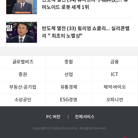
반도체 열전 (34) 유니트리 宇樹科技,... 휴
머노이드 로봇 세계 1위
반도체 열전 (33) 윌리엄 쇼클리... 실리콘밸
리 " 최초의 노벨상"
글로벌비즈
종합
금융
증권
산업
ICT
부동산·공기업
유통경제
제약∙바이오
소상공인
ESG경영
오피니언
PC 버전
전체서비스
Copyright (c) Global Economic. All rights reserved.