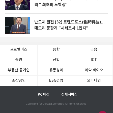
리 " 최초의 노벨상"
반도체 열전 (32) 트렌드포스(集邦科技)...
메모리 풍향계 "시세조사 1인자"
글로벌비즈
종합
금융
증권
산업
ICT
부동산·공기업
유통경제
제약∙바이오
소상공인
ESG경영
오피니언
PC 버전
전체서비스
Copyright (c) Global Economic. All rights reserved.