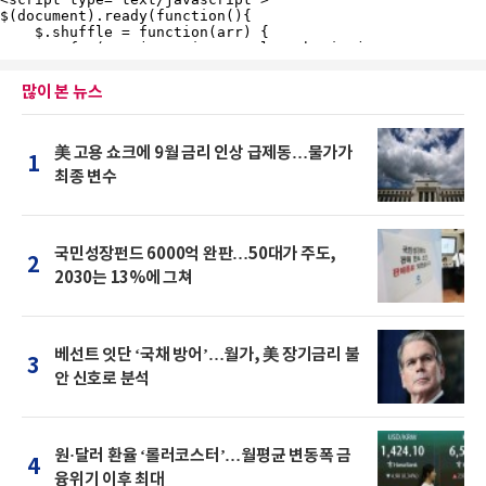
많이 본 뉴스
美 고용 쇼크에 9월 금리 인상 급제동…물가가
1
최종 변수
국민성장펀드 6000억 완판…50대가 주도,
2
2030는 13%에 그쳐
베선트 잇단 ‘국채 방어’…월가, 美 장기금리 불
3
안 신호로 분석
원·달러 환율 ‘롤러코스터’…월평균 변동폭 금
4
융위기 이후 최대