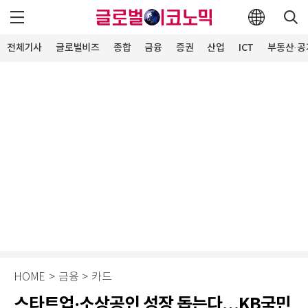
전체기사
글로벌비즈
종합
금융
증권
산업
ICT
부동산·공
HOME
>
금융
>
카드
스타트업·소상공인 성장 돕는다…KB국민