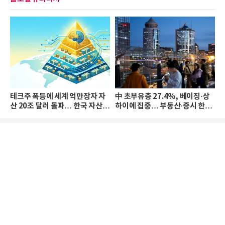
테크주 폭등에 세계 억만장자 자
中 초부유층 27.4%, 베이징·상
산 20조 달러 돌파… 한국 자산
하이에 집중… 부동산·증시 한파
격차 확대
로 자산은 소폭 감소