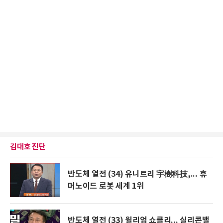
김대호 진단
반도체 열전 (34) 유니트리 宇樹科技,... 휴
머노이드 로봇 세계 1위
반도체 열전 (33) 윌리엄 쇼클리... 실리콘밸