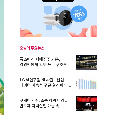
오늘의 주요뉴스
폭스바겐 지배주주 가문,
경영진에게 강도 높은 구조조정
주문
LG AI연구원 '엑사원', 산업
데이터 예측서 구글·알리바바
제쳐
닛케이지수, 소폭 하락 마감…
반도체 차익실현 매물 속
TOPIX 선...