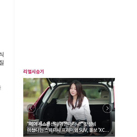
식
실질
리얼시승기
을
… “여성·
"에어 서스펜션이 기본이라니!" 갓성비
"디자인 대
미쳤다는 스웨디시 프리미엄 SUV, 볼보 'XC60
크로스오버
B5 울트라'