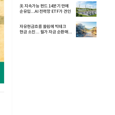
美 지속가능 펀드 14분기 만에
순유입…AI 전력망 ETF가 견인
자유현금흐름 쏠림에 빅테크
현금 소진… 월가 자금 순환매
확산