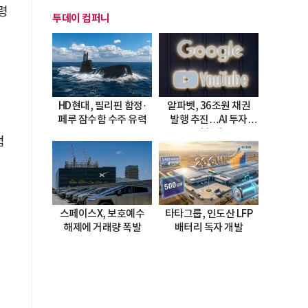
령
투데이 컴퍼니
터
HD현대, 필리핀 함정·
알파벳, 36조원 채권
페루 잠수함 수주 유력
발행 추진…AI 투자
시험대
점
스페이스X, 보호예수
타타그룹, 인도산 LFP
해제에 거래량 폭발
배터리 독자 개발