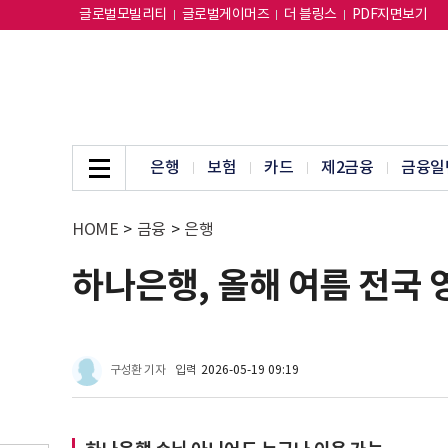
글로벌모빌리티
글로벌게이머즈
더 블링스
PDF지면보기
은행
보험
카드
제2금융
금융일
HOME
>
금융
>
은행
하나은행, 올해 여름 전국
구성환 기자
입력
2026-05-19 09:19