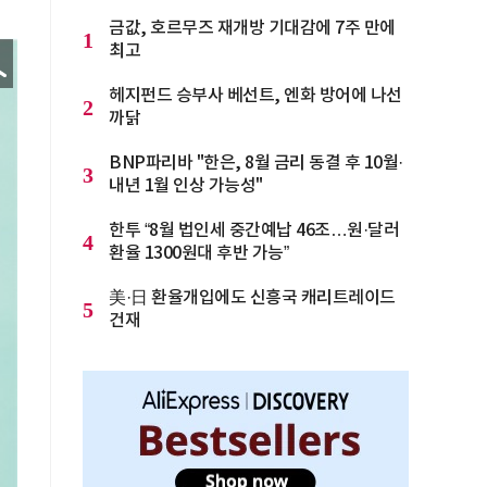
금값, 호르무즈 재개방 기대감에 7주 만에
1
최고
헤지펀드 승부사 베선트, 엔화 방어에 나선
2
까닭
BNP파리바 "한은, 8월 금리 동결 후 10월·
3
내년 1월 인상 가능성"
한투 “8월 법인세 중간예납 46조…원·달러
4
환율 1300원대 후반 가능”
美·日 환율개입에도 신흥국 캐리트레이드
5
건재