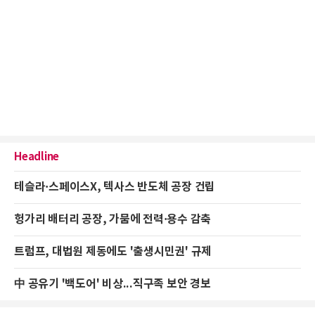
Headline
테슬라·스페이스X, 텍사스 반도체 공장 건립
헝가리 배터리 공장, 가뭄에 전력·용수 감축
트럼프, 대법원 제동에도 '출생시민권' 규제
中 공유기 '백도어' 비상...직구족 보안 경보