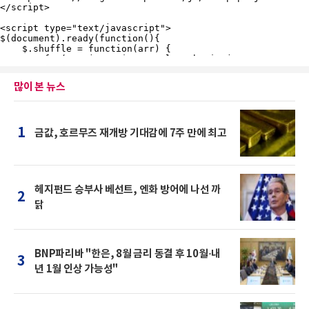
많이 본 뉴스
1
금값, 호르무즈 재개방 기대감에 7주 만에 최고
헤지펀드 승부사 베선트, 엔화 방어에 나선 까
2
닭
BNP파리바 "한은, 8월 금리 동결 후 10월·내
3
년 1월 인상 가능성"