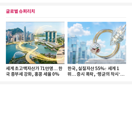
글로벌 슈퍼리치
세계 초고액자산가 71만명… 한
한국, 실질자산 55%↑ 세계 1
국 종부세 강화, 홍콩 세율 0%
위… 증시 폭락, ‘평균의 착시’와
부의 유동성 위기