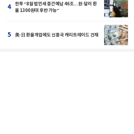
한투 “8월 법인세 중간예납 46조…원·달러 환
4
율 1300원대 후반 가능”
5
美·日 환율개입에도 신흥국 캐리트레이드 건재