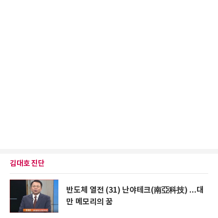
김대호 진단
반도체 열전 (31) 난야테크(南亞科技) ...대
만 메모리의 꿈