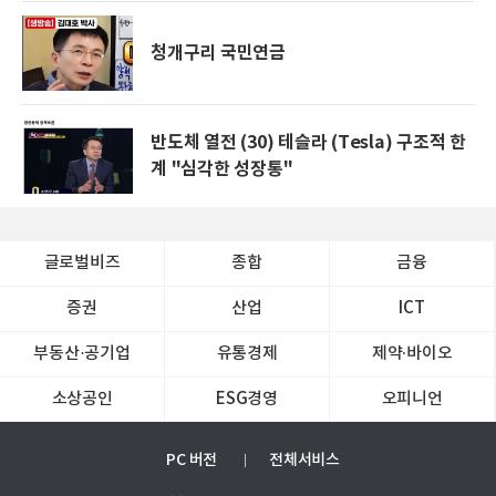
청개구리 국민연금
반도체 열전 (30) 테슬라 (Tesla) 구조적 한
계 "심각한 성장통"
글로벌비즈
종합
금융
증권
산업
ICT
부동산·공기업
유통경제
제약∙바이오
소상공인
ESG경영
오피니언
PC 버전
전체서비스