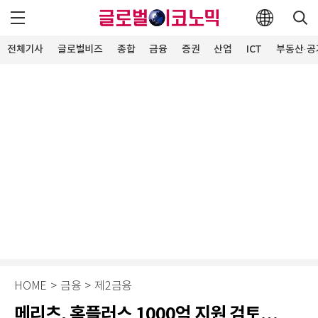
전체기사
글로벌비즈
종합
금융
증권
산업
ICT
부동산·공
HOME
>
금융
>
제2금융
메리츠, 홈플러스 1000억 지원 검토…