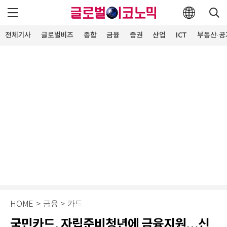
전체기사
글로벌비즈
종합
금융
증권
산업
ICT
부동산·공
HOME
>
금융
>
카드
국민카드, 자립준비청년에 금융지원…신