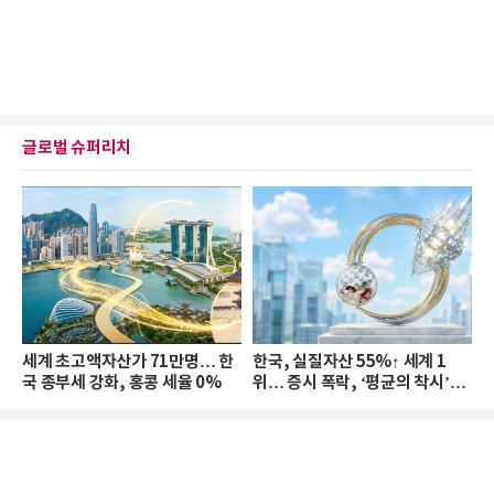
글로벌 슈퍼리치
세계 초고액자산가 71만명… 한
한국, 실질자산 55%↑ 세계 1
국 종부세 강화, 홍콩 세율 0%
위… 증시 폭락, ‘평균의 착시’와
부의 유동성 위기