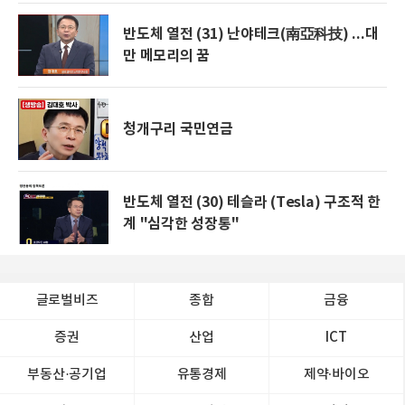
반도체 열전 (31) 난야테크(南亞科技) ...대
만 메모리의 꿈
청개구리 국민연금
반도체 열전 (30) 테슬라 (Tesla) 구조적 한
계 "심각한 성장통"
글로벌비즈
종합
금융
증권
산업
ICT
부동산·공기업
유통경제
제약∙바이오