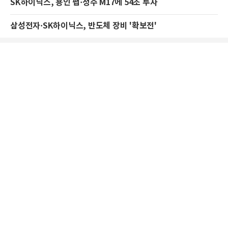
SK하이닉스, 용인 팹·청주 M17에 54조 투자
삼성전자·SK하이닉스, 반도체 장비 '확보전'