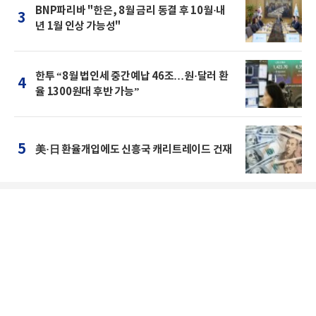
BNP파리바 "한은, 8월 금리 동결 후 10월·내
3
년 1월 인상 가능성"
한투 “8월 법인세 중간예납 46조…원·달러 환
4
율 1300원대 후반 가능”
5
美·日 환율개입에도 신흥국 캐리트레이드 건재