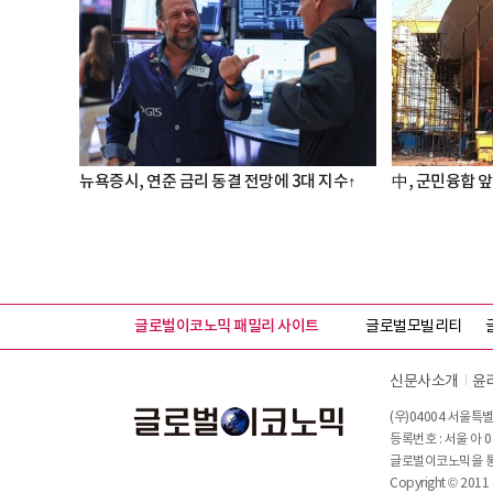
뉴욕증시, 연준 금리 동결 전망에 3대 지수↑
中, 군민융합 앞
글로벌이코노믹 패밀리 사이트
글로벌모빌리티
신문사소개
윤
(우)04004 서울특별
등록번호 : 서울 아 0
글로벌이코노믹을 통해
Copyright © 2011 