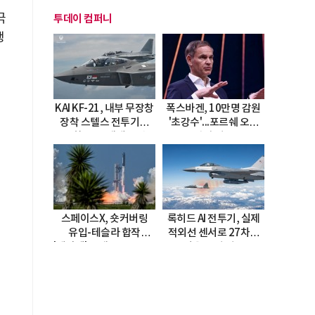
극
투데이 컴퍼니
생
KAI KF-21, 내부 무장창
폭스바겐, 10만명 감원
장착 스텔스 전투기로
'초강수'...포르쉐 오너
진화…5.5세대 도약
직접 경고
선언
스페이스X, 숏커버링
록히드 AI 전투기, 실제
유입-테슬라 합작
적외선 센서로 27차례
'테라팹' 호재로 15.83%
자율 요격 성공
급등