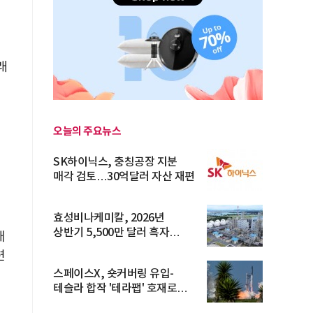
래
체
오늘의 주요뉴스
SK하이닉스, 충칭공장 지분
매각 검토…30억달러 자산 재편
강
효성비나케미칼, 2026년
상반기 5,500만 달러 흑자
대
전환… 4대 체...
련
스페이스X, 숏커버링 유입-
테슬라 합작 '테라팹' 호재로
15.83% ...