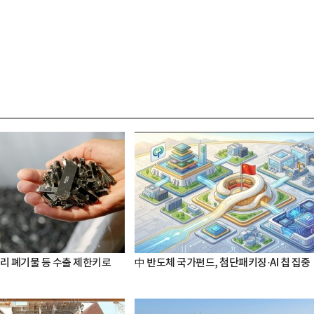
터리 폐기물 등 수출 제한키로
中 반도체 국가펀드, 첨단패키징·AI 칩 집중