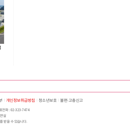
설
부
개인정보취급방침
청소년보호
불편∙고충신고
화 : 02-323-7474
이연실
를 받을 수 있습니다.