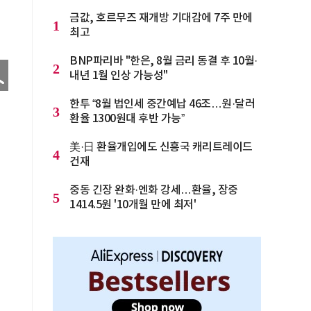
금값, 호르무즈 재개방 기대감에 7주 만에
1
최고
BNP파리바 "한은, 8월 금리 동결 후 10월·
2
내년 1월 인상 가능성"
한투 “8월 법인세 중간예납 46조…원·달러
3
환율 1300원대 후반 가능”
美·日 환율개입에도 신흥국 캐리트레이드
4
건재
중동 긴장 완화·엔화 강세…환율, 장중
5
1414.5원 '10개월 만에 최저'