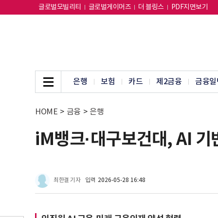
글로벌모빌리티
글로벌게이머즈
더 블링스
PDF지면보기
은행
보험
카드
제2금융
금융일
HOME
>
금융
>
은행
iM뱅크·대구보건대, AI 기
최한결 기자
입력
2026-05-28 16:48