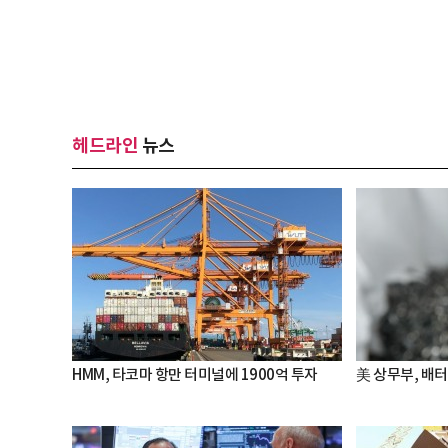
헤드라인
뉴스
HMM, 타코마 항만 터미널에 1900억 투자
美 상무부, 배