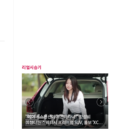
리얼시승기
… “여성·
"에어 서스펜션이 기본이라니!" 갓성비
"디자인 대
미쳤다는 스웨디시 프리미엄 SUV, 볼보 'XC60
크로스오버
B5 울트라'