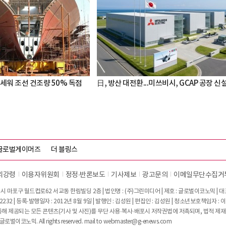
세워 조선 건조량 50% 독점
日, 방산 대전환...미쓰비시, GCAP 공장 신
글로벌게이머즈
더 블링스
리강령
이용자위원회
정정∙반론보도
기사제보
광고문의
이메일무단수집거
시 마포구 월드컵로62 서교동 한림빌딩 2층 | 법인명 : (주)그린미디어 | 제호 : 글로벌이코노믹 | 대표전
2232 | 등록·발행일자 : 2012년 8월 9일 | 발행인 : 김성원 | 편집인 : 김성원 | 청소년보호책임자 : 
 제공되는 모든 콘텐츠(기사 및 사진)를 무단 사용·복사·배포시 저작권법에 저촉되며, 법적 제재
글로벌이코노믹. All rights reserved. mail to
webmaster@g-enews.com