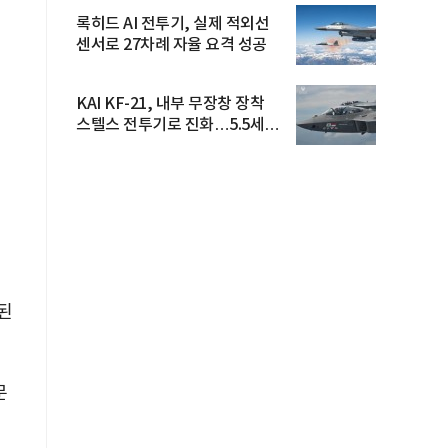
록히드 AI 전투기, 실제 적외선
센서로 27차례 자율 요격 성공
KAI KF-21, 내부 무장창 장착
스텔스 전투기로 진화…5.5세대
도...
된
문