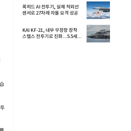
록히드 AI 전투기, 실제 적외선
센서로 27차례 자율 요격 성공
KAI KF-21, 내부 무장창 장착
스텔스 전투기로 진화…5.5세대
도...
니
했습
 투