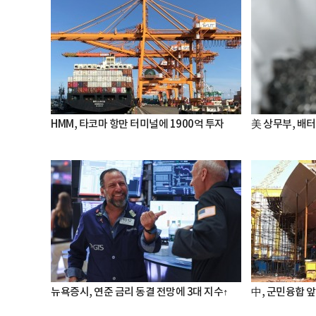
HMM, 타코마 항만 터미널에 1900억 투자
美 상무부, 배
뉴욕증시, 연준 금리 동결 전망에 3대 지수↑
中, 군민융합 앞