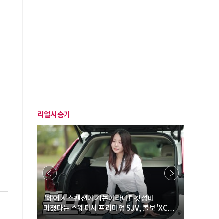
리얼시승기
… “여성·
"에어 서스펜션이 기본이라니!" 갓성비
"디자인 대
미쳤다는 스웨디시 프리미엄 SUV, 볼보 'XC60
크로스오버
B5 울트라'