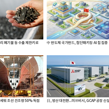
터리 폐기물 등 수출 제한키로
中 반도체 국가펀드, 첨단패키징·AI 칩 집중
세워 조선 건조량 50% 독점
日, 방산 대전환...미쓰비시, GCAP 공장 신