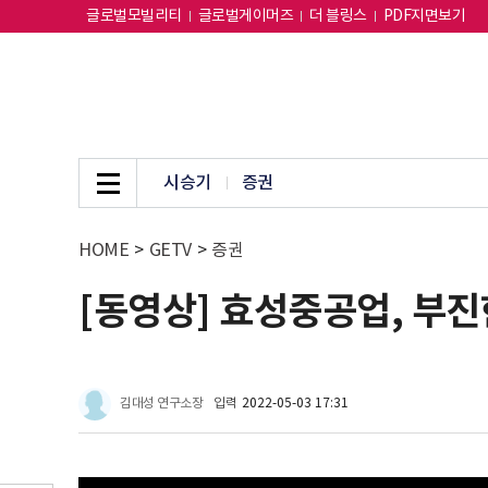
글로벌모빌리티
글로벌게이머즈
더 블링스
PDF지면보기
시승기
증권
HOME
>
GETV
>
증권
[동영상] 효성중공업, 부진
김대성 연구소장
입력
2022-05-03 17:31