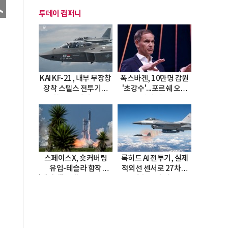
투데이 컴퍼니
KAI KF-21, 내부 무장창
폭스바겐, 10만명 감원
장착 스텔스 전투기로
'초강수'...포르쉐 오너
진화…5.5세대 도약
직접 경고
선언
스페이스X, 숏커버링
록히드 AI 전투기, 실제
유입-테슬라 합작
적외선 센서로 27차례
'테라팹' 호재로 15.83%
자율 요격 성공
급등