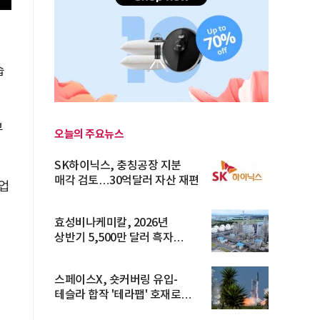
습
부
오늘의 주요뉴스
SK하이닉스, 충칭공장 지분
매각 검토…30억달러 자산 재편
영업
효성비나케미칼, 2026년
상반기 5,500만 달러 흑자
전환… 4대 체...
스페이스X, 숏커버링 유입-
테슬라 합작 '테라팹' 호재로
15.83% ...