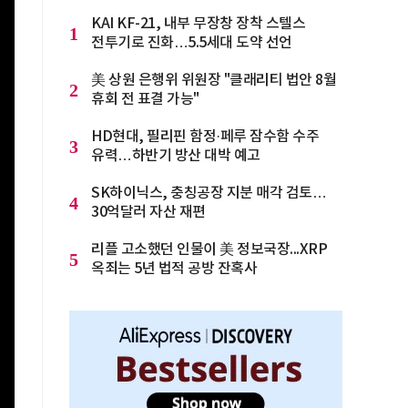
KAI KF-21, 내부 무장창 장착 스텔스
1
전투기로 진화…5.5세대 도약 선언
美 상원 은행위 위원장 "클래리티 법안 8월
2
휴회 전 표결 가능"
HD현대, 필리핀 함정·페루 잠수함 수주
3
유력…하반기 방산 대박 예고
SK하이닉스, 충칭공장 지분 매각 검토…
4
30억달러 자산 재편
리플 고소했던 인물이 美 정보국장...XRP
5
옥죄는 5년 법적 공방 잔혹사