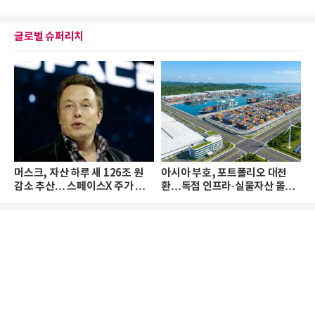
글로벌 슈퍼리치
머스크, 자산 하루 새 126조 원
아시아 부호, 포트폴리오 대전
감소 추산… 스페이스X 주가 하
환…독점 인프라·실물자산 몰린
락 때문
다