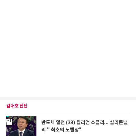
김대호 진단
반도체 열전 (33) 윌리엄 쇼클리... 실리콘밸
리 " 최초의 노벨상"