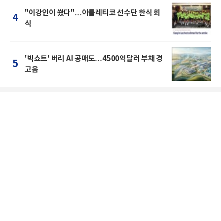
"이강인이 쐈다"…아틀레티코 선수단 한식 회
4
식
'빅쇼트' 버리 AI 공매도…4500억달러 부채 경
5
고음