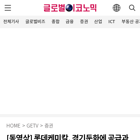
전체기사
글로벌비즈
종합
금융
증권
산업
ICT
부동산·공
HOME
>
GETV
>
증권
[동영상] 롯데케미칼, 경기둔화에 공급과