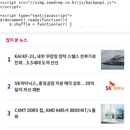
많이 본 뉴스
KAI KF-21, 내부 무장창 장착 스텔스 전투기로
1
진화…5.5세대 도약 선언
SK하이닉스, 충칭공장 지분 매각 검토…30억
2
달러 자산 재편
CXMT DDR5 칩, AMD AM5서 8800 MT/s 돌
3
파