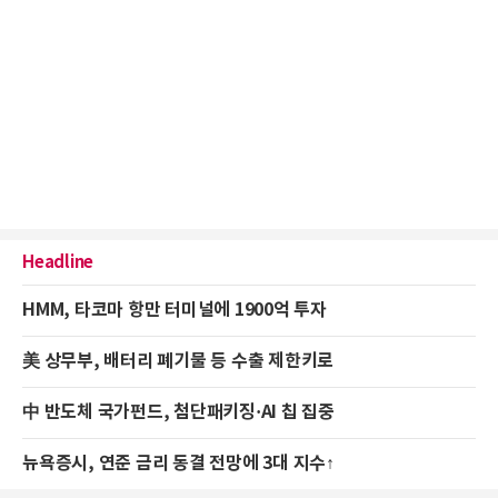
Headline
HMM, 타코마 항만 터미널에 1900억 투자
美 상무부, 배터리 폐기물 등 수출 제한키로
中 반도체 국가펀드, 첨단패키징·AI 칩 집중
뉴욕증시, 연준 금리 동결 전망에 3대 지수↑