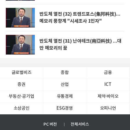
반도체 열전 (32) 트렌드포스(集邦科技)...
메모리 풍향계 "시세조사 1인자"
반도체 열전 (31) 난야테크(南亞科技) ...대
만 메모리의 꿈
글로벌비즈
종합
금융
증권
산업
ICT
부동산·공기업
유통경제
제약∙바이오
소상공인
ESG경영
오피니언
PC 버전
전체서비스