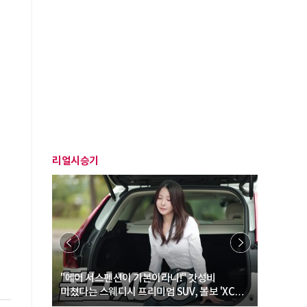
리얼시승기
… “여성·
"에어 서스펜션이 기본이라니!" 갓성비
"디자인 대
미쳤다는 스웨디시 프리미엄 SUV, 볼보 'XC60
크로스오버
B5 울트라'