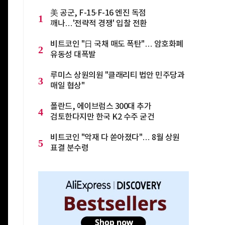
美 공군, F-15·F-16 엔진 독점
1
깨나…'전략적 경쟁' 입찰 전환
비트코인 "日 국채 매도 폭탄"… 암호화폐
2
유동성 대폭발
루미스 상원의원 "클래리티 법안 민주당과
3
매일 협상"
폴란드, 에이브럼스 300대 추가
4
검토한다지만 한국 K2 수주 굳건
비트코인 "악재 다 쏟아졌다"… 8월 상원
5
표결 분수령