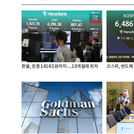
환율, 장중 1414.5원까지↓...10개월래 최저
코스피, 반도체 