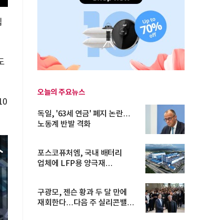
입
도
오늘의 주요뉴스
10
독일, '63세 연금' 폐지 논란…
노동계 반발 격화
포스코퓨처엠, 국내 배터리
업체에 LFP용 양극재
장기공급계약
구광모, 젠슨 황과 두 달 만에
재회한다…다음 주 실리콘밸리
방...