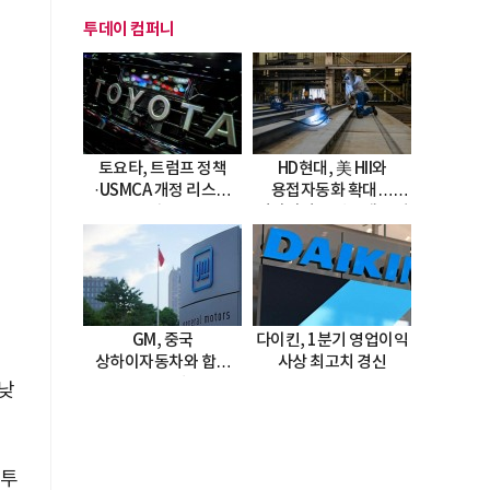
투데이 컴퍼니
토요타, 트럼프 정책
HD현대, 美 HII와
·USMCA 개정 리스크
용접자동화 확대…
직면
미시시피 조선소에 전격
도입
GM, 중국
다이킨, 1분기 영업이익
상하이자동차와 합작
사상 최고치 경신
20년 연장…
 낮
2047년까지 파트너십
지속
 투