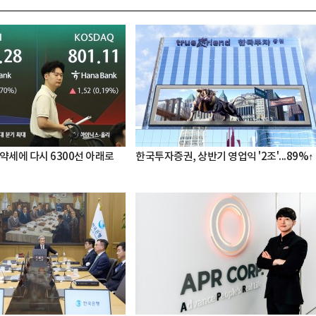
약세에 다시 6300선 아래로
한국투자증권, 상반기 영업익 '2조'...89%↑