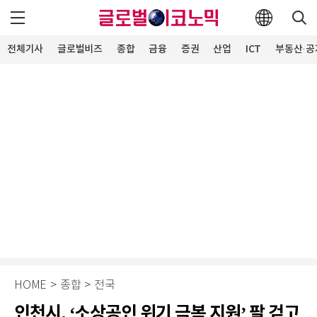
전체기사
글로벌비즈
종합
금융
증권
산업
ICT
부동산·공
HOME
>
종합
>
전국
인천시, ‘소상공인 위기 극복 지원’ 팔 걷고