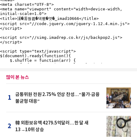
많이 본 뉴스
금통위원 전원 2.75% 인상 찬성…“물가·금융
1
불균형 대응”
韓 외환보유액 4279.5억달러…한 달 새
2
13→10위 상승