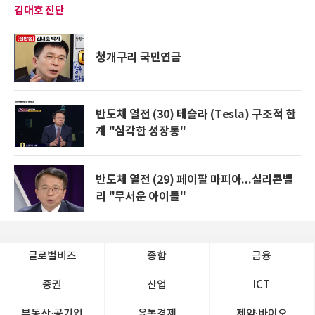
김대호 진단
청개구리 국민연금
반도체 열전 (30) 테슬라 (Tesla) 구조적 한
계 "심각한 성장통"
반도체 열전 (29) 페이팔 마피아...실리콘밸
리 "무서운 아이들"
글로벌비즈
종합
금융
증권
산업
ICT
부동산·공기업
유통경제
제약∙바이오