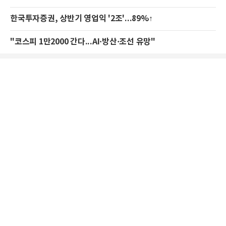
한국투자증권, 상반기 영업익 '2조'...89%↑
"코스피 1만2000 간다...AI·방산·조선 유망"