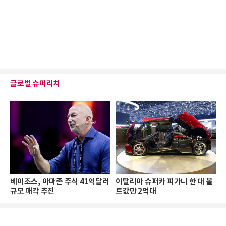
글로벌 슈퍼리치
베이조스, 아마존 주식 41억달러
이탈리아 슈퍼카 피가니 한 대 볼
규모 매각 추진
트값만 2억대