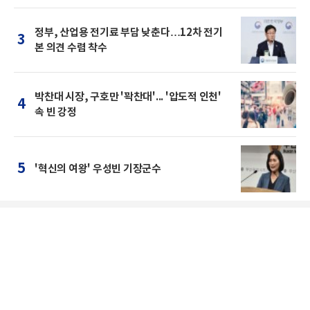
정부, 산업용 전기료 부담 낮춘다…12차 전기
3
본 의견 수렴 착수
박찬대 시장, 구호만 '꽉찬대'... '압도적 인천'
4
속 빈 강정
5
'혁신의 여왕' 우성빈 기장군수