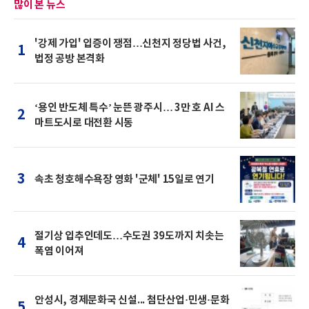
많이 본 뉴스
'강제 가입' 입증이 쟁점…신천지 정당법 사건,
1
법정 공방 본격화
‘용인 반도체 특수’ 눈뜬 광주시… 3만 호 AI 스
2
마트도시로 대전환 시동
3
속초 청호해수욕장 영화 '군체' 15일로 연기
절기상 입추인데도…수도권 39도까지 치솟는
4
폭염 이어져
안성시, 경제문화국 신설... 첨단산업·민생·문화
5