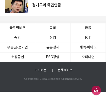
청개구리 국민연금
글로벌비즈
종합
금융
증권
산업
ICT
부동산·공기업
유통경제
제약∙바이오
소상공인
ESG경영
오피니언
PC 버전
전체서비스
Copyright (c) Global Economic. All rights reserved.