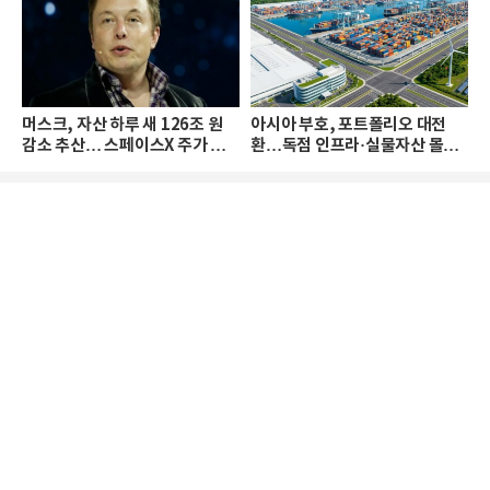
머스크, 자산 하루 새 126조 원
아시아 부호, 포트폴리오 대전
감소 추산… 스페이스X 주가 하
환…독점 인프라·실물자산 몰린
락 때문
다