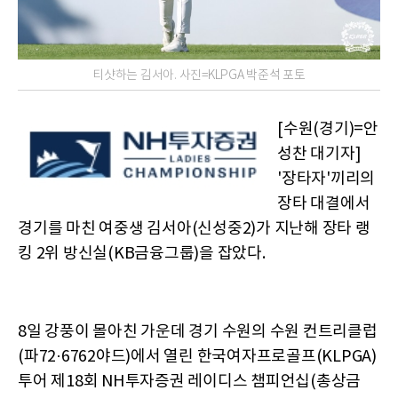
티샷하는 김서아. 사진=KLPGA 박준석 포토
[수원(경기)=안
성찬 대기자]
'장타자'끼리의
장타 대결에서
경기를 마친 여중생 김서아(신성중2)가 지난해 장타 랭
킹 2위 방신실(KB금융그룹)을 잡았다.
8일 강풍이 몰아친 가운데 경기 수원의 수원 컨트리클럽
(파72·6762야드)에서 열린 한국여자프로골프(KLPGA)
투어 제18회 NH투자증권 레이디스 챔피언십(총상금