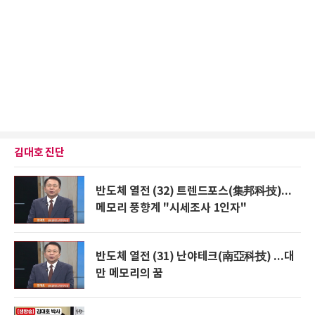
김대호 진단
반도체 열전 (32) 트렌드포스(集邦科技)...
메모리 풍향계 "시세조사 1인자"
반도체 열전 (31) 난야테크(南亞科技) ...대
만 메모리의 꿈