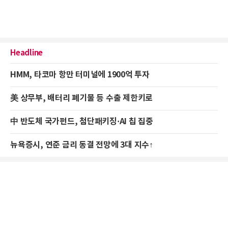
Headline
HMM, 타코마 항만 터미널에 1900억 투자
美 상무부, 배터리 폐기물 등 수출 제한키로
中 반도체 국가펀드, 첨단패키징·AI 칩 집중
뉴욕증시, 연준 금리 동결 전망에 3대 지수↑