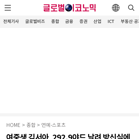
전체기사
글로벌비즈
종합
금융
증권
산업
ICT
부동산·공
HOME
>
종합
>
연예·스포츠
여중생 김서아, 292.9야드 날려 방신실에