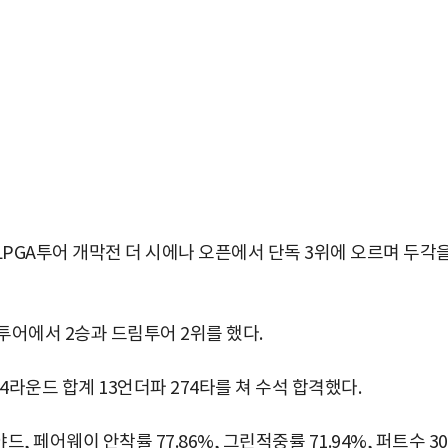
LPGA투어 개막전 더 시에나 오픈에서 단독 3위에 오르며 두각
투어에서 2승과 드림투어 2위를 했다.
4라운드 합계 13언더파 274타를 쳐 수석 합격했다.
박지수 아나운서가 타본 ‘전설의 무쏘’
초보자도 반할 반전 매력”
, 페어웨이 안착률 77.86%, 그린적중률 71.94%, 퍼트수 3