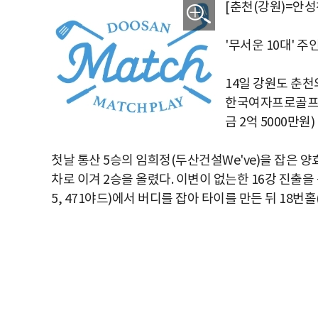
[춘천(강원)=안성
'무서운 10대' 주
14일 강원도 춘천
한국여자프로골프(K
금 2억 5000만원
첫날 통산 5승의 임희정(두산건설We've)을 잡은 양
차로 이겨 2승을 올렸다. 이변이 없는한 16강 진출을
5, 471야드)에서 버디를 잡아 타이를 만든 뒤 18번