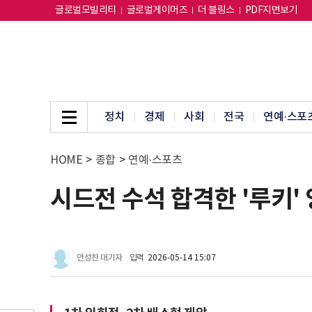
글로벌모빌리티
글로벌게이머즈
더 블링스
PDF지면보기
정치
경제
사회
전국
연예·스포
HOME
>
종합
>
연예·스포츠
시드전 수석 합격한 '루키' 
안성찬 대기자
입력
2026-05-14 15:07