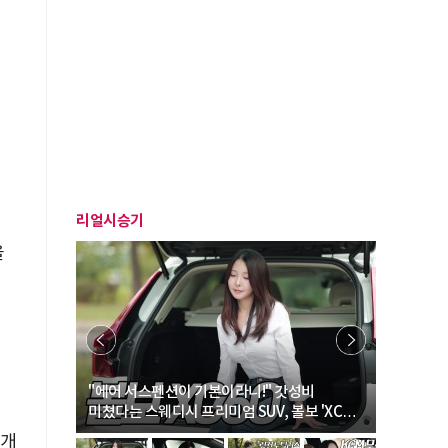
리얼시승기
을
… “여성·
"에어 서스펜션이 기본이라니!" 갓성비
"디자인 대
미쳤다는 스웨디시 프리미엄 SUV, 볼보 'XC60
크로스오버
B5 울트라'
0개