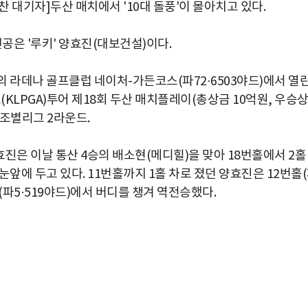
찬 대기자]두산 매치에서 '10대 돌풍'이 몰아치고 있다.
인공은 '루키' 양효진(대보건설)이다.
의 라데나 골프클럽 네이처-가든코스(파72·6503야드)에서 열
LPGA)투어 제18회 두산 매치플레이(총상금 10억원, 우승
) 조별리그 2라운드.
효진은 이날 통산 4승의 배소현(메디힐)을 맞아 18번홀에서 2홀
 눈앞에 두고 있다. 11번홀까지 1홀 차로 졌던 양효진은 12번홀
홀(파5·519야드)에서 버디를 챙겨 역전승했다.