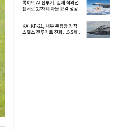
록히드 AI 전투기, 실제 적외선
센서로 27차례 자율 요격 성공
KAI KF-21, 내부 무장창 장착
스텔스 전투기로 진화…5.5세대
도...