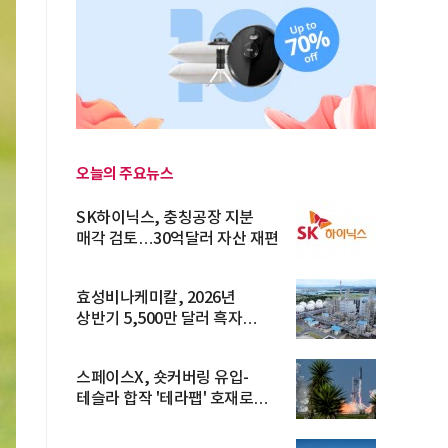
오늘의 주요뉴스
SK하이닉스, 충칭공장 지분
매각 검토…30억달러 자산 재편
효성비나케미칼, 2026년
상반기 5,500만 달러 흑자
전환… 4대 체...
스페이스X, 숏커버링 유입-
테슬라 합작 '테라팹' 호재로
15.83% ...