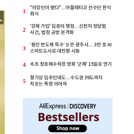
"이강인이 쐈다"…아틀레티코 선수단 한식
1
회식
'강제 가입' 입증이 쟁점…신천지 정당법
2
사건, 법정 공방 본격화
‘용인 반도체 특수’ 눈뜬 광주시… 3만 호 AI
3
스마트도시로 대전환 시동
4
속초 청호해수욕장 영화 '군체' 15일로 연기
절기상 입추인데도…수도권 39도까지
5
치솟는 폭염 이어져