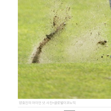
양효진의 아이언 샷. 사진=글로벌이코노믹