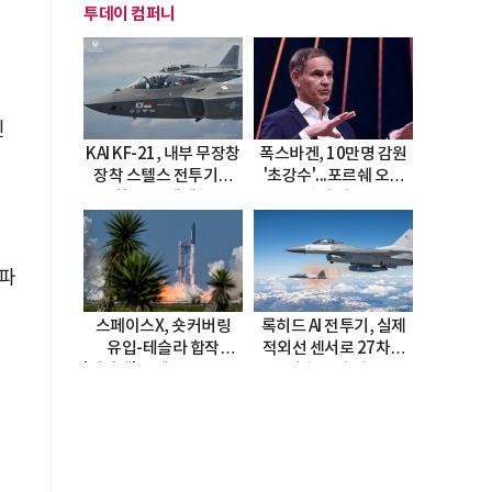
투데이 컴퍼니
린
KAI KF-21, 내부 무장창
폭스바겐, 10만명 감원
상
장착 스텔스 전투기로
'초강수'...포르쉐 오너
진화…5.5세대 도약
직접 경고
선언
(파
스페이스X, 숏커버링
록히드 AI 전투기, 실제
유입-테슬라 합작
적외선 센서로 27차례
'테라팹' 호재로 15.83%
자율 요격 성공
급등