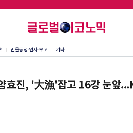
츠
인물동정·인사·부고
기타
양효진, '大漁'잡고 16강 눈앞...