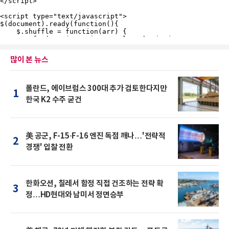
많이 본 뉴스
폴란드, 에이브럼스 300대 추가 검토한다지만
1
한국 K2 수주 굳건
美 공군, F-15·F-16 엔진 독점 깨나…'전략적
2
경쟁' 입찰 전환
한화오션, 칠레서 함정 직접 건조하는 전략 확
3
정…HD현대와 남미서 정면승부