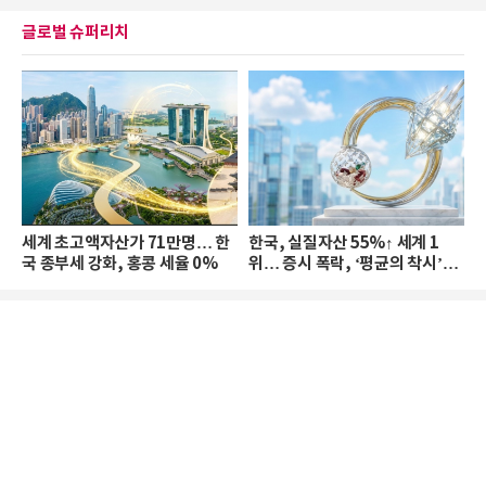
글로벌 슈퍼리치
세계 초고액자산가 71만명… 한
한국, 실질자산 55%↑ 세계 1
국 종부세 강화, 홍콩 세율 0%
위… 증시 폭락, ‘평균의 착시’와
부의 유동성 위기