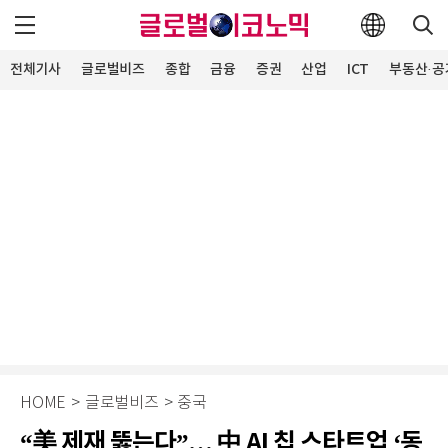
전체기사
글로벌비즈
종합
금융
증권
산업
ICT
부동산·공
HOME
>
글로벌비즈
>
중국
“美 제재 뚫는다”… 中 AI 칩 스타트업 ‘동