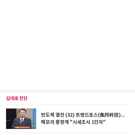
김대호 진단
반도체 열전 (32) 트렌드포스(集邦科技)...
메모리 풍향계 "시세조사 1인자"