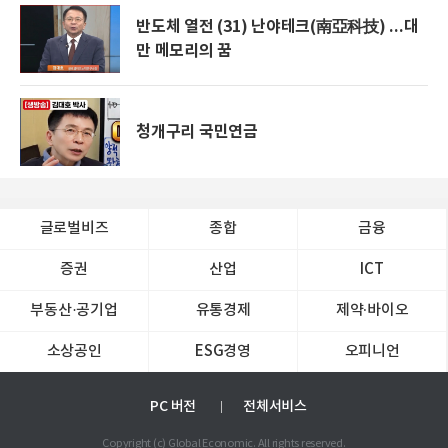
반도체 열전 (31) 난야테크(南亞科技) ...대
만 메모리의 꿈
청개구리 국민연금
글로벌비즈
종합
금융
증권
산업
ICT
부동산·공기업
유통경제
제약∙바이오
소상공인
ESG경영
오피니언
PC 버전
전체서비스
Copyright (c) Global Economic. All rights reserved.