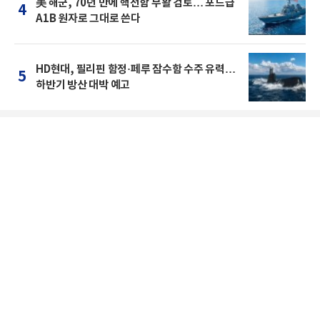
美 해군, 70년 만에 핵전함 부활 검토… 포드급
4
A1B 원자로 그대로 쓴다
HD현대, 필리핀 함정·페루 잠수함 수주 유력…
5
하반기 방산 대박 예고