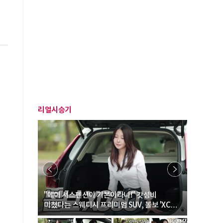
리얼시승기
… “여성·
"에어 서스펜션이 기본이라니!" 갓성비
"디자인 대
미쳤다는 스웨디시 프리미엄 SUV, 볼보 'XC60
크로스오버
B5 울트라'