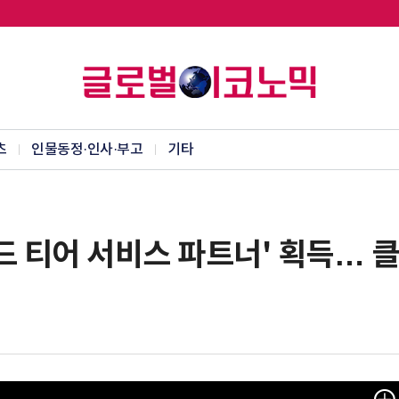
츠
인물동정·인사·부고
기타
드 티어 서비스 파트너' 획득… 클