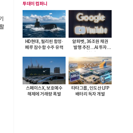
투데이 컴퍼니
기
 활
HD현대, 필리핀 함정·
알파벳, 36조원 채권
페루 잠수함 수주 유력
발행 추진…AI 투자
시험대
스페이스X, 보호예수
타타그룹, 인도산 LFP
해제에 거래량 폭발
배터리 독자 개발