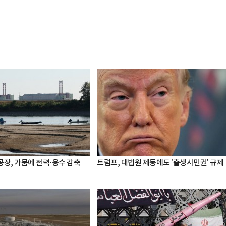
공장, 가뭄에 전력·용수 감축
트럼프, 대법원 제동에도 '출생시민권' 규제