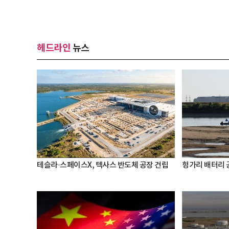
헤드라인
뉴스
테슬라·스페이스X, 텍사스 반도체 공장 건립
헝가리 배터리 