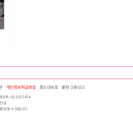
등
부
개인정보취급방침
청소년보호
불편∙고충신고
화 : 02-323-7474
이연실
를 받을 수 있습니다.