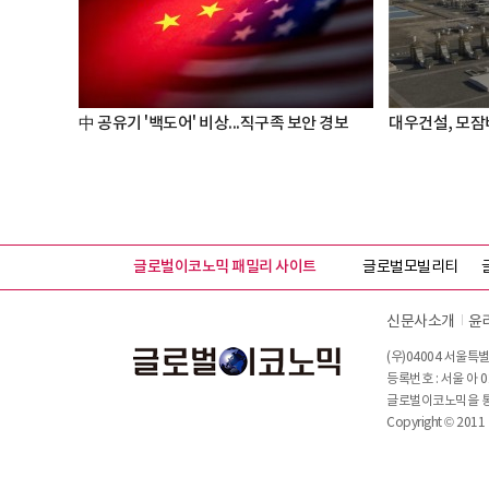
中 공유기 '백도어' 비상...직구족 보안 경보
대우건설, 모잠
글로벌이코노믹 패밀리 사이트
글로벌모빌리티
신문사소개
윤
(우)04004 서울특별
등록번호 : 서울 아 0
글로벌이코노믹을 통해
Copyright © 2011 