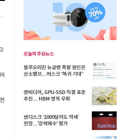
으
오늘의 주요뉴스
블루오리진 뉴글렌 폭발 원인은
산소밸브…머스크 “복귀 기대”
불어
엔비디아, GPU-SSD 직결 표준
추진… HBM 병목 우회
 전
샌디스크 ‘2000달러도 약세’
전망…'강력매수' 평가