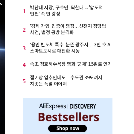
박찬대 시장, 구호만 '꽉찬대'... '압도적
1
인천' 속 빈 강정
'강제 가입' 입증이 쟁점…신천지 정당법
2
사건, 법정 공방 본격화
‘용인 반도체 특수’ 눈뜬 광주시… 3만 호 AI
3
스마트도시로 대전환 시동
4
속초 청호해수욕장 영화 '군체' 15일로 연기
절기상 입추인데도…수도권 39도까지
5
치솟는 폭염 이어져