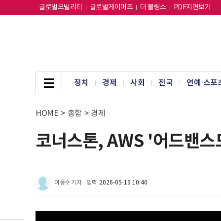
글로벌모빌리티
글로벌게이머즈
더 블링스
PDF지면보기
정치
경제
사회
전국
연예·스포
HOME
>
종합
>
경제
코너스톤, AWS '어드밴스
이용수 기자
입력
2026-05-19 10:40