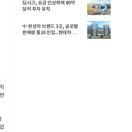
딥시크, 요금 인상하며 80억
달러 투자 유치
中 완성차 브랜드 3곳, 글로벌
판매량 톱10 진입...현대차·
기아...
이
조직
기반
용
기업