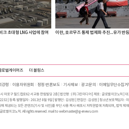
비크 초대형 LNG 사업에 참여
이란, 호르무즈 통제 법제화 추진...유가 반
글로벌게이머즈
더 블링스
리강령
이용자위원회
정정∙반론보도
기사제보
광고문의
이메일무단수집거
시 마포구 월드컵로62 서교동 한림빌딩 2층 | 법인명 : (주)그린미디어 | 제호 : 글로벌이코노믹 | 대표전
2232 | 등록·발행일자 : 2012년 8월 9일 | 발행인 : 김성원 | 편집인 : 김성원 | 청소년보호책임자 : 
 제공되는 모든 콘텐츠(기사 및 사진)를 무단 사용·복사·배포시 저작권법에 저촉되며, 법적 제재
글로벌이코노믹. All rights reserved. mail to
webmaster@g-enews.com