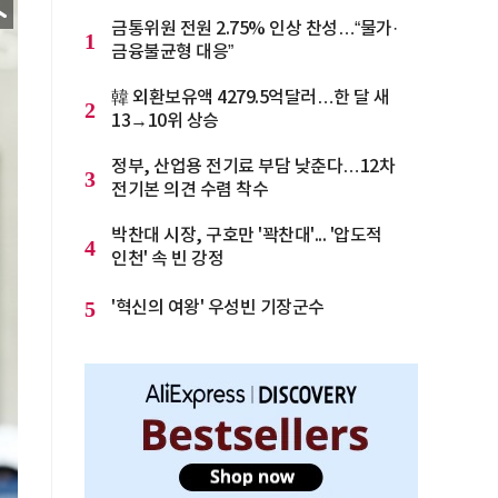
금통위원 전원 2.75% 인상 찬성…“물가·
1
금융불균형 대응”
韓 외환보유액 4279.5억달러…한 달 새
2
13→10위 상승
정부, 산업용 전기료 부담 낮춘다…12차
3
전기본 의견 수렴 착수
박찬대 시장, 구호만 '꽉찬대'... '압도적
4
인천' 속 빈 강정
5
'혁신의 여왕' 우성빈 기장군수