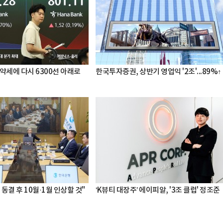
약세에 다시 6300선 아래로
한국투자증권, 상반기 영업익 '2조'...89%↑
 동결 후 10월·1월 인상할 것"
‘K뷰티 대장주’ 에이피알, '3조 클럽' 정조준