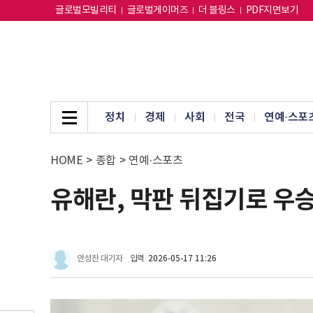
글로벌모빌리티
글로벌게이머즈
더 블링스
PDF지면보기
정치
경제
사회
전국
연예·스포
HOME
>
종합
>
연예·스포츠
유해란, 막판 뒤집기로 우승?.
안성찬 대기자
입력
2026-05-17 11:26