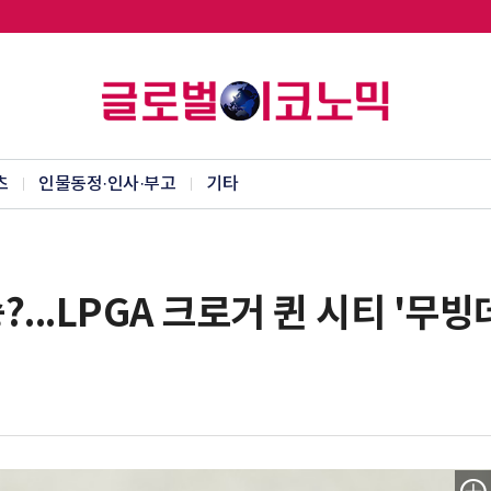
츠
인물동정·인사·부고
기타
..LPGA 크로거 퀸 시티 '무빙데