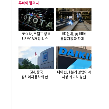
투데이 컴퍼니
토요타, 트럼프 정책
HD현대, 美 HII와
·USMCA 개정 리스크
용접자동화 확대…
직면
미시시피 조선소에 전격
도입
GM, 중국
다이킨, 1분기 영업이익
상하이자동차와 합작
사상 최고치 경신
20년 연장…
2047년까지 파트너십
지속