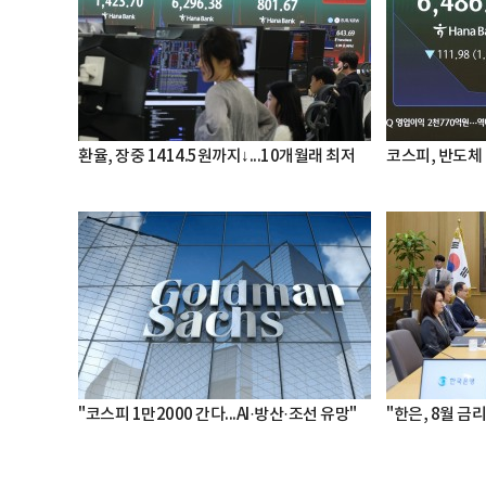
환율, 장중 1414.5원까지↓...10개월래 최저
코스피, 반도체 
"코스피 1만2000 간다...AI·방산·조선 유망"
"한은, 8월 금리