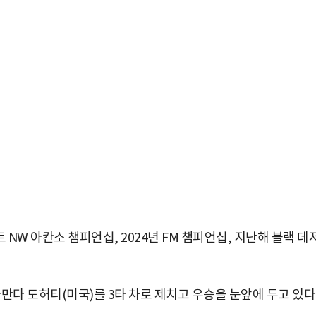
트 NW 아칸소 챔피언십, 2024년 FM 챔피언십, 지난해 블랙 데
아만다 도허티(미국)를 3타 차로 제치고 우승을 눈앞에 두고 있다