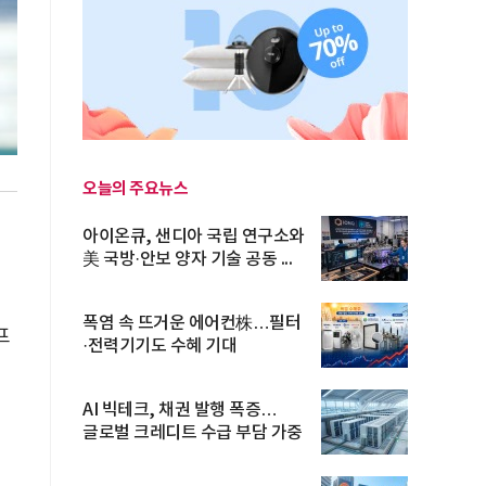
오늘의 주요뉴스
아이온큐, 샌디아 국립 연구소와
美 국방·안보 양자 기술 공동 ...
폭염 속 뜨거운 에어컨株…필터
프
·전력기기도 수혜 기대
AI 빅테크, 채권 발행 폭증…
글로벌 크레디트 수급 부담 가중