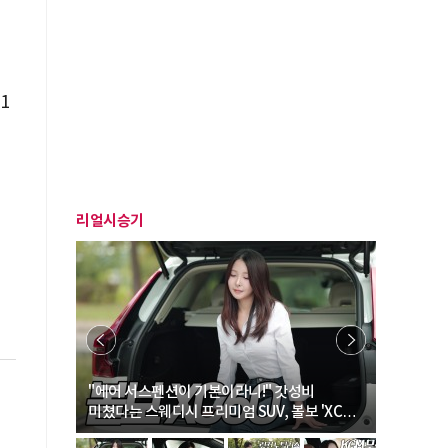
1
리얼시승기
… “여성·
"에어 서스펜션이 기본이라니!" 갓성비
"디자인 대
미쳤다는 스웨디시 프리미엄 SUV, 볼보 'XC60
크로스오버
B5 울트라'