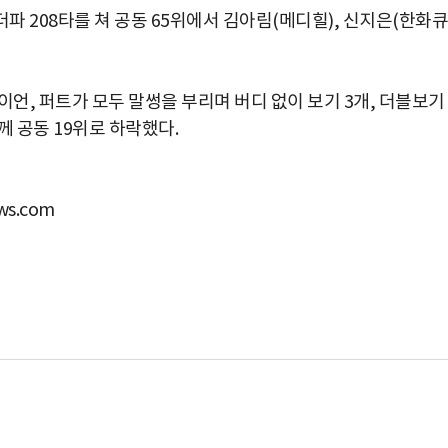
더파 208타를 쳐 공동 65위에서 김아림(메디힐), 신지은(한화큐
, 퍼트가 모두 말썽을 부리며 버디 없이 보기 3개, 더블보기 
께 공동 19위로 하락했다.
s.com
박지수 아나운서가 타본 ‘전설의 무쏘’
초보자도 반할 반전 매력”