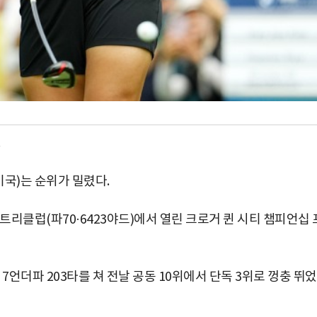
국)는 순위가 밀렸다.
리클럽(파70·6423야드)에서 열린 크로거 퀸 시티 챔피언십 
 7언더파 203타를 쳐 전날 공동 10위에서 단독 3위로 껑충 뛰었