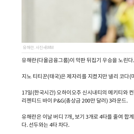
유해란. 사진=BMW
유해란(다올금융그룹)이 막판 뒤집기 우승을 노린다.
지노 티티꾼(태국)은 제자리를 지켰지만 넬리 코다(미
17일(한국시간) 오하이오주 신시내티의 메키티와 컨트
리젠티드 바이 P&G(총상금 200만 달러) 3라운드.
유해란은 이날 버디 7개, 보기 3개로 4타를 줄여 합계
다. 선두와는 4타 차다.