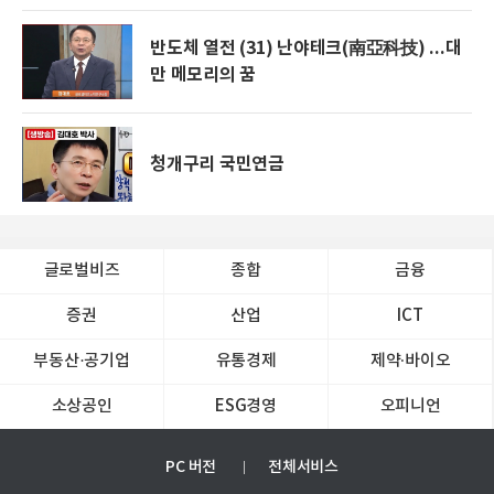
반도체 열전 (31) 난야테크(南亞科技) ...대
만 메모리의 꿈
청개구리 국민연금
글로벌비즈
종합
금융
증권
산업
ICT
부동산·공기업
유통경제
제약∙바이오
소상공인
ESG경영
오피니언
PC 버전
전체서비스