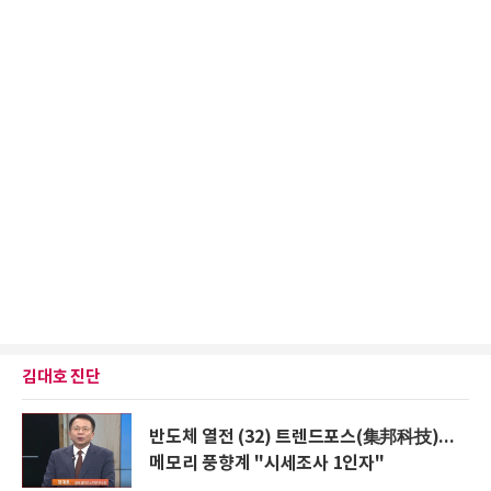
김대호 진단
반도체 열전 (32) 트렌드포스(集邦科技)...
메모리 풍향계 "시세조사 1인자"