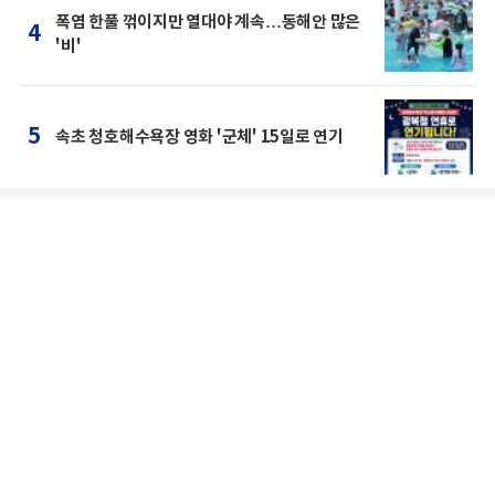
폭염 한풀 꺾이지만 열대야 계속…동해안 많은
4
'비'
5
속초 청호해수욕장 영화 '군체' 15일로 연기