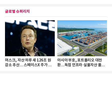
글로벌 슈퍼리치
머스크, 자산 하루 새 126조 원
아시아 부호, 포트폴리오 대전
감소 추산… 스페이스X 주가 하
환…독점 인프라·실물자산 몰린
락 때문
다