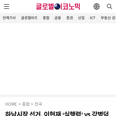
전체기사
글로벌비즈
종합
금융
증권
산업
ICT
부동산·공
HOME
>
종합
>
전국
하남시장 선거, 이현재 ‘실행력’ vs 강병덕