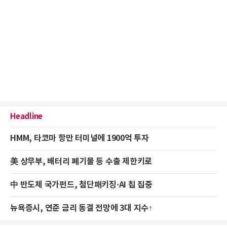
Headline
HMM, 타코마 항만 터미널에 1900억 투자
美 상무부, 배터리 폐기물 등 수출 제한키로
中 반도체 국가펀드, 첨단패키징·AI 칩 집중
뉴욕증시, 연준 금리 동결 전망에 3대 지수↑