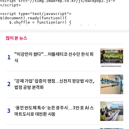
많이 본 뉴스
"이강인이 쐈다"…아틀레티코 선수단 한식 회
1
식
'강제 가입' 입증이 쟁점…신천지 정당법 사건,
2
법정 공방 본격화
‘용인 반도체 특수’ 눈뜬 광주시… 3만 호 AI 스
3
마트도시로 대전환 시동