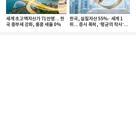
세계 초고액자산가 71만명… 한
한국, 실질자산 55%↑ 세계 1
국 종부세 강화, 홍콩 세율 0%
위… 증시 폭락, ‘평균의 착시’와
부의 유동성 위기