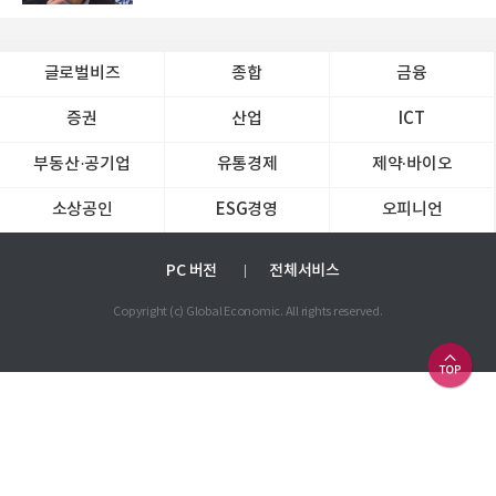
글로벌비즈
종합
금융
증권
산업
ICT
부동산·공기업
유통경제
제약∙바이오
소상공인
ESG경영
오피니언
PC 버전
전체서비스
Copyright (c) Global Economic. All rights reserved.