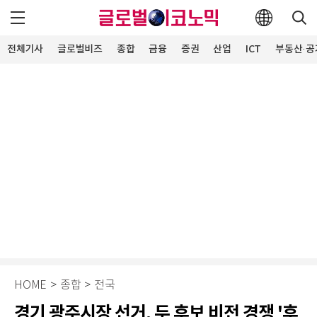
전체기사
글로벌비즈
종합
금융
증권
산업
ICT
부동산·공
HOME
>
종합
>
전국
경기 광주시장 선거, 두 후보 비전 경쟁 '후