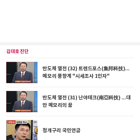
김대호 진단
반도체 열전 (32) 트렌드포스(集邦科技)...
메모리 풍향계 "시세조사 1인자"
반도체 열전 (31) 난야테크(南亞科技) ...대
만 메모리의 꿈
청개구리 국민연금