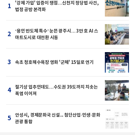
'강제 가입' 입증이 쟁점…신천지 정당법 사건,
1
법정 공방 본격화
‘용인 반도체 특수’ 눈뜬 광주시… 3만 호 AI 스
2
마트도시로 대전환 시동
3
속초 청호해수욕장 영화 '군체' 15일로 연기
절기상 입추인데도…수도권 39도까지 치솟는
4
폭염 이어져
안성시, 경제문화국 신설... 첨단산업·민생·문화
5
관광 통합