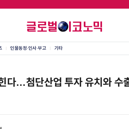
츠
인물동정·인사·부고
기타
 넓힌다…첨단산업 투자 유치와 수