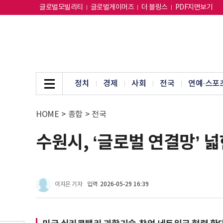
글로벌모빌리티
글로벌게이머즈
더 블링스
PDF지면보기
정치
경제
사회
전국
연예·스포
HOME
>
종합
>
전국
수원시, ‘글로벌 연결망’
이지은 기자
입력
2026-05-29 16:39