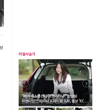
보
리얼시승기
… “여성·
"에어 서스펜션이 기본이라니!" 갓성비
"디자인 대
미쳤다는 스웨디시 프리미엄 SUV, 볼보 'XC60
크로스오버
B5 울트라'