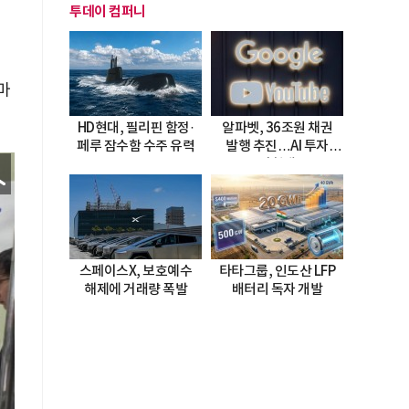
투데이 컴퍼니
마
HD현대, 필리핀 함정·
알파벳, 36조원 채권
페루 잠수함 수주 유력
발행 추진…AI 투자
시험대
스페이스X, 보호예수
타타그룹, 인도산 LFP
해제에 거래량 폭발
배터리 독자 개발