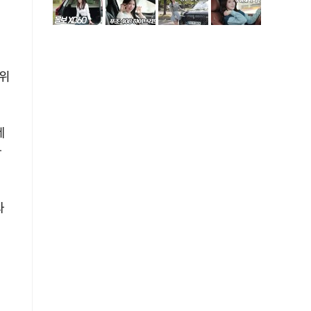
범위
네
다
와