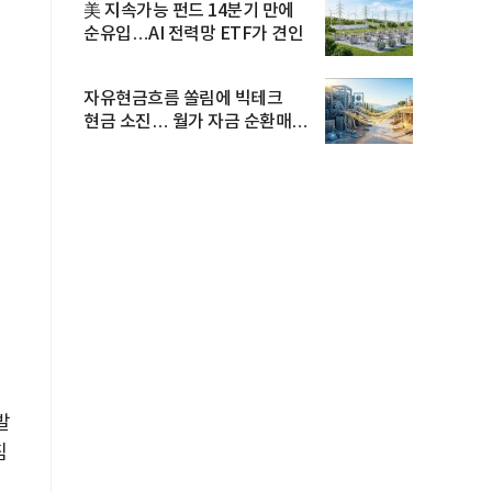
美 지속가능 펀드 14분기 만에
순유입…AI 전력망 ETF가 견인
자유현금흐름 쏠림에 빅테크
현금 소진… 월가 자금 순환매
확산
발
침