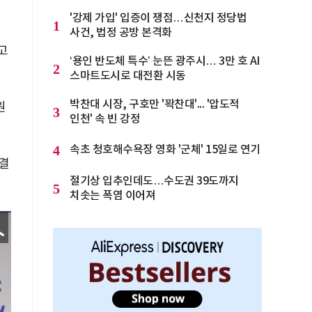
'강제 가입' 입증이 쟁점…신천지 정당법
1
사건, 법정 공방 본격화
고
‘용인 반도체 특수’ 눈뜬 광주시… 3만 호 AI
2
스마트도시로 대전환 시동
박찬대 시장, 구호만 '꽉찬대'... '압도적
원
3
인천' 속 빈 강정
4
속초 청호해수욕장 영화 '군체' 15일로 연기
결
절기상 입추인데도…수도권 39도까지
5
치솟는 폭염 이어져