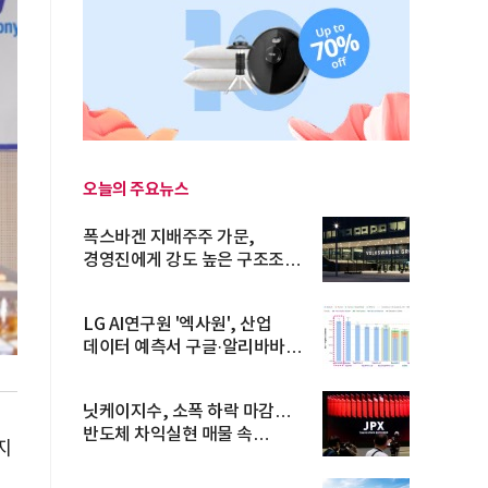
오늘의 주요뉴스
폭스바겐 지배주주 가문,
경영진에게 강도 높은 구조조정
주문
LG AI연구원 '엑사원', 산업
데이터 예측서 구글·알리바바
제쳐
닛케이지수, 소폭 하락 마감…
반도체 차익실현 매물 속
지
TOPIX 선...