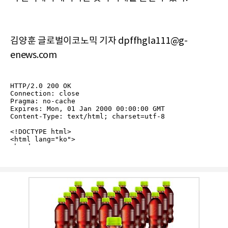
김양훈 글로벌이코노믹 기자 dpffhgla111@g-
enews.com