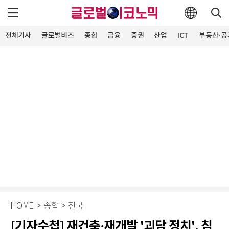
전체기사
글로벌비즈
종합
금융
증권
산업
ICT
부동산·공
HOME
>
종합
>
전국
[기자수첩] 재건축·재개발 '괴담 정치', 침