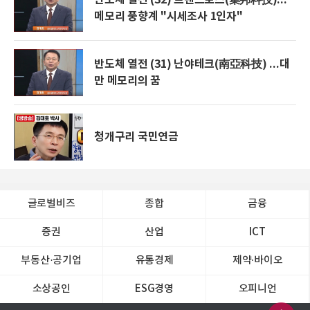
반도체 열전 (32) 트렌드포스(集邦科技)...
메모리 풍향계 "시세조사 1인자"
반도체 열전 (31) 난야테크(南亞科技) ...대
만 메모리의 꿈
청개구리 국민연금
글로벌비즈
종합
금융
증권
산업
ICT
부동산·공기업
유통경제
제약∙바이오
소상공인
ESG경영
오피니언