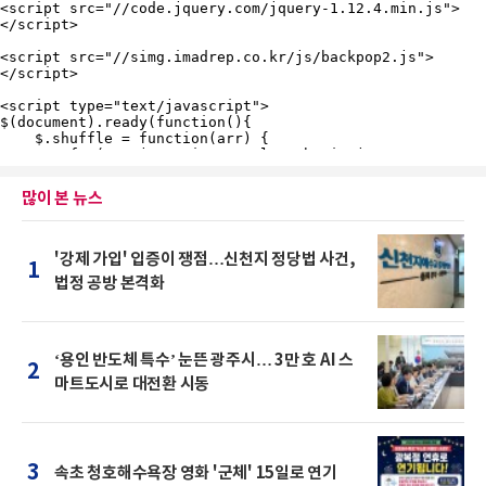
많이 본 뉴스
'강제 가입' 입증이 쟁점…신천지 정당법 사건,
1
법정 공방 본격화
‘용인 반도체 특수’ 눈뜬 광주시… 3만 호 AI 스
2
마트도시로 대전환 시동
3
속초 청호해수욕장 영화 '군체' 15일로 연기