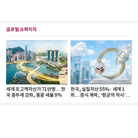
글로벌 슈퍼리치
세계 초고액자산가 71만명… 한
한국, 실질자산 55%↑ 세계 1
국 종부세 강화, 홍콩 세율 0%
위… 증시 폭락, ‘평균의 착시’와
부의 유동성 위기