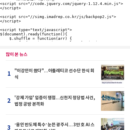
많이 본 뉴스
"이강인이 쐈다"…아틀레티코 선수단 한식 회
1
식
'강제 가입' 입증이 쟁점…신천지 정당법 사건,
2
법정 공방 본격화
‘용인 반도체 특수’ 눈뜬 광주시… 3만 호 AI 스
3