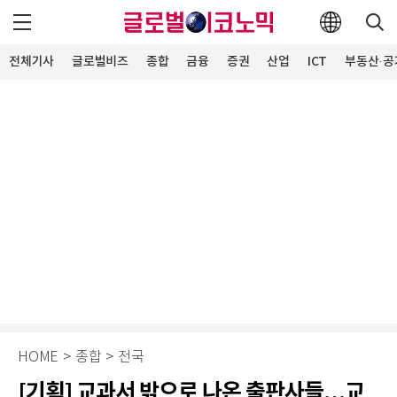
전체기사
글로벌비즈
종합
금융
증권
산업
ICT
부동산·공
HOME
>
종합
>
전국
[기획] 교과서 밖으로 나온 출판사들…교