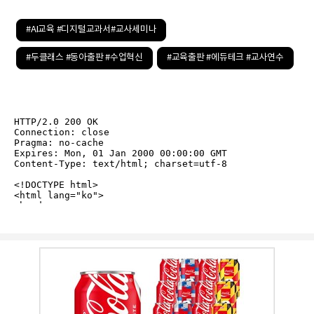
#AI교육 #디지털교과서#교사세미나
#두클래스 #동아출판 #수업혁신
#교육출판 #에듀테크 #교사연수