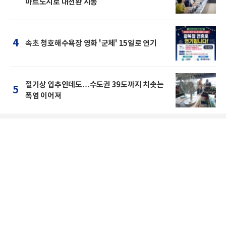
마트도시로 대전환 시동
4
속초 청호해수욕장 영화 '군체' 15일로 연기
절기상 입추인데도…수도권 39도까지 치솟는
5
폭염 이어져