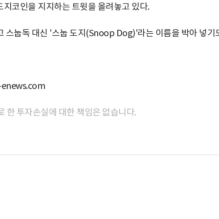
 도지코인을 지지하는 트윗을 올려놓고 있다.
눕독 대신 '스눕 도지(Snoop Dog)'라는 이름을 박아 넣기
news.com
로 한 투자손실에 대한 책임은 없습니다.
박지수 아나운서가 타본 ‘전설의 무쏘’
초보자도 반할 반전 매력”