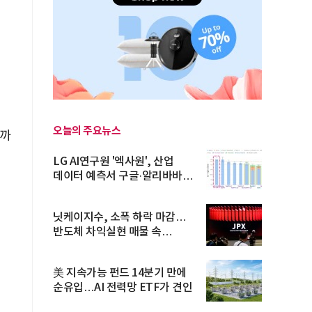
오늘의 주요뉴스
로까
LG AI연구원 '엑사원', 산업
데이터 예측서 구글·알리바바
제쳐
닛케이지수, 소폭 하락 마감…
반도체 차익실현 매물 속
TOPIX 선...
美 지속가능 펀드 14분기 만에
순유입…AI 전력망 ETF가 견인