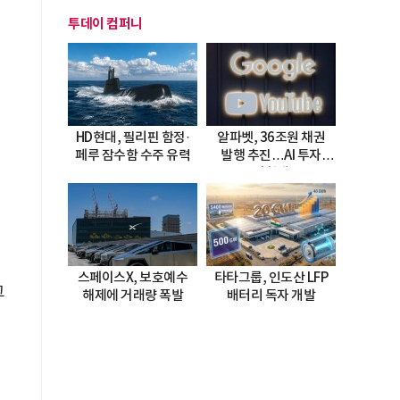
투데이 컴퍼니
HD현대, 필리핀 함정·
알파벳, 36조원 채권
페루 잠수함 수주 유력
발행 추진…AI 투자
시험대
스페이스X, 보호예수
타타그룹, 인도산 LFP
그
해제에 거래량 폭발
배터리 독자 개발