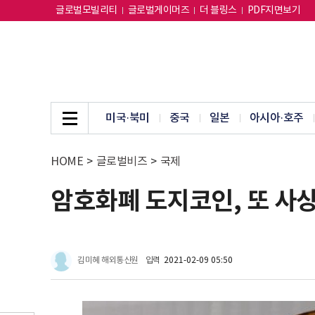
글로벌모빌리티
글로벌게이머즈
더 블링스
PDF지면보기
미국·북미
중국
일본
아시아·호주
HOME
>
글로벌비즈
>
국제
암호화폐 도지코인, 또 사
김미혜 해외통신원
입력
2021-02-09 05:50