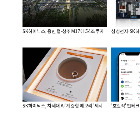
SK하이닉스, 용인 팹·청주 M17에 54조 투자
삼성전자·SK하
SK하이닉스, 차세대 AI '계층형 메모리' 제시
'호실적' 핀테크 