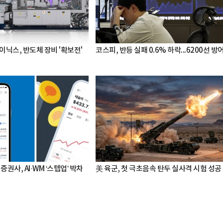
이닉스, 반도체 장비 '확보전'
코스피, 반등 실패 0.6% 하락...6200선 방
증권사, AI·WM ‘스텝업’ 박차
美 육군, 첫 극초음속 탄두 실사격 시험 성공