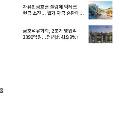
자유현금흐름 쏠림에 빅테크
현금 소진… 월가 자금 순환매
확산
금호석유화학, 2분기 영업익
3390억원…전년比 419.9%↑
출