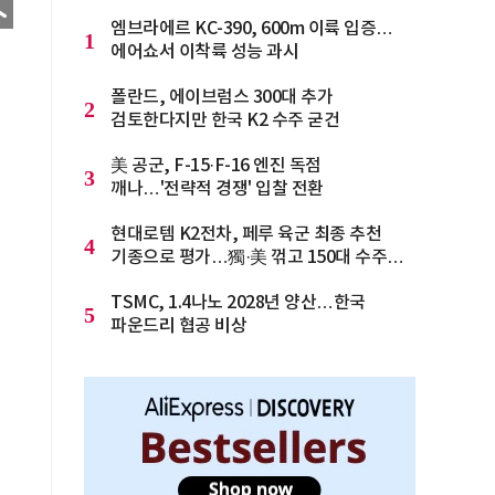
엠브라에르 KC-390, 600m 이륙 입증…
1
에어쇼서 이착륙 성능 과시
폴란드, 에이브럼스 300대 추가
2
검토한다지만 한국 K2 수주 굳건
美 공군, F-15·F-16 엔진 독점
3
깨나…'전략적 경쟁' 입찰 전환
현대로템 K2전차, 페루 육군 최종 추천
4
기종으로 평가…獨·美 꺾고 150대 수주
청신호
TSMC, 1.4나노 2028년 양산…한국
5
파운드리 협공 비상