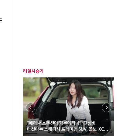
도
리얼시승기
… “여성·
"에어 서스펜션이 기본이라니!" 갓성비
"디자인 대
미쳤다는 스웨디시 프리미엄 SUV, 볼보 'XC60
크로스오버
B5 울트라'