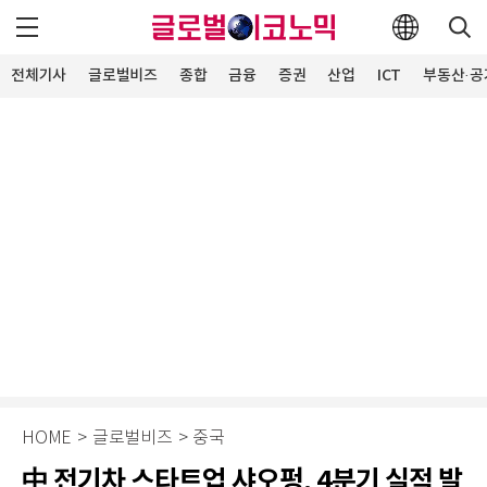
전체기사
글로벌비즈
종합
금융
증권
산업
ICT
부동산·공
HOME
>
글로벌비즈
>
중국
中 전기차 스타트업 샤오펑, 4분기 실적 발