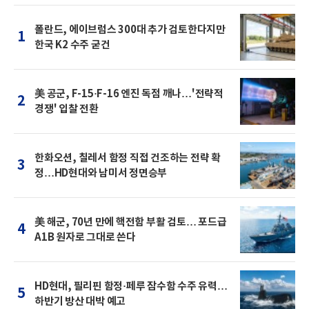
폴란드, 에이브럼스 300대 추가 검토한다지만
1
한국 K2 수주 굳건
美 공군, F-15·F-16 엔진 독점 깨나…'전략적
2
경쟁' 입찰 전환
한화오션, 칠레서 함정 직접 건조하는 전략 확
3
정…HD현대와 남미서 정면승부
美 해군, 70년 만에 핵전함 부활 검토… 포드급
4
A1B 원자로 그대로 쓴다
HD현대, 필리핀 함정·페루 잠수함 수주 유력…
5
하반기 방산 대박 예고