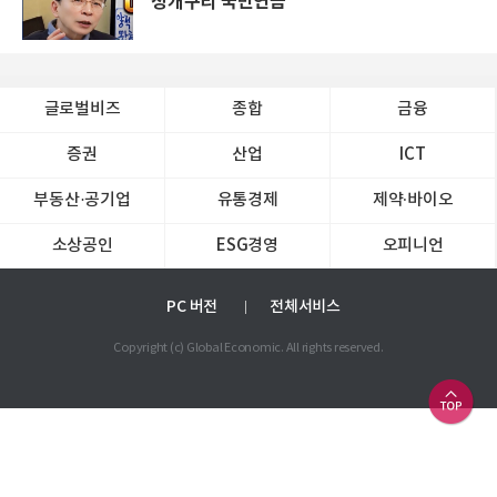
청개구리 국민연금
글로벌비즈
종합
금융
증권
산업
ICT
부동산·공기업
유통경제
제약∙바이오
소상공인
ESG경영
오피니언
PC 버전
전체서비스
Copyright (c) Global Economic. All rights reserved.