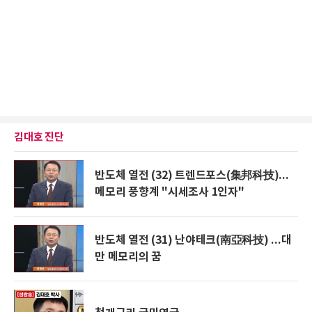
김대호 진단
반도체 열전 (32) 트렌드포스(集邦科技)...
메모리 풍향계 "시세조사 1인자"
반도체 열전 (31) 난야테크(南亞科技) ...대
만 메모리의 꿈