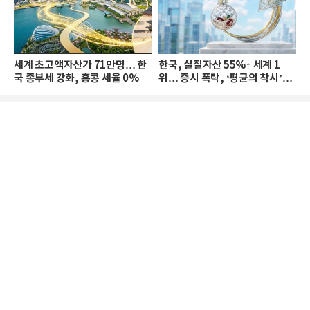
세계 초고액자산가 71만명… 한
한국, 실질자산 55%↑ 세계 1
국 종부세 강화, 홍콩 세율 0%
위… 증시 폭락, ‘평균의 착시’와
부의 유동성 위기