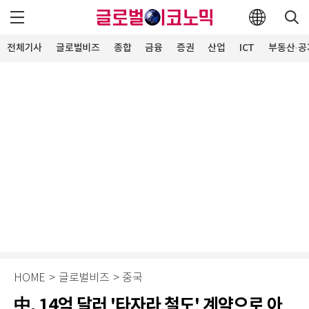
전체기사
글로벌비즈
종합
금융
증권
산업
ICT
부동산·공
HOME
>
글로벌비즈
>
중국
中, 14억 달러 '타자라 철도' 계약으로 아