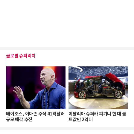
글로벌 슈퍼리치
베이조스, 아마존 주식 41억달러
이탈리아 슈퍼카 피가니 한 대 볼
규모 매각 추진
트값만 2억대