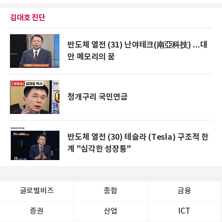
김대호 진단
반도체 열전 (31) 난야테크(南亞科技) ...대
만 메모리의 꿈
청개구리 국민연금
반도체 열전 (30) 테슬라 (Tesla) 구조적 한
계 "심각한 성장통"
글로벌비즈
종합
금융
증권
산업
ICT