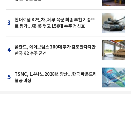
현대로템 K2전차, 페루 육군 최종 추천 기종으
3
로 평가…獨·美 꺾고 150대 수주 청신호
폴란드, 에이브럼스 300대 추가 검토한다지만
4
한국 K2 수주 굳건
TSMC, 1.4나노 2028년 양산…한국 파운드리
5
협공 비상