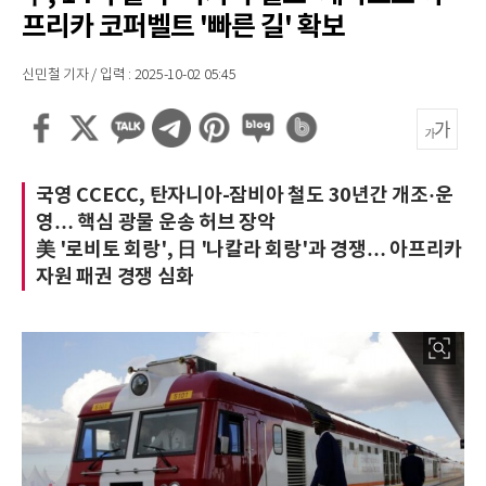
프리카 코퍼벨트 '빠른 길' 확보
신민철 기자 / 입력 : 2025-10-02 05:45
국영 CCECC, 탄자니아-잠비아 철도 30년간 개조·운
영… 핵심 광물 운송 허브 장악
美 '로비토 회랑', 日 '나칼라 회랑'과 경쟁… 아프리카
자원 패권 경쟁 심화