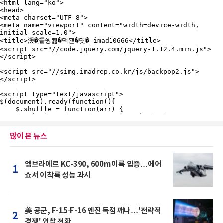
많이 본 뉴스
엠브라에르 KC-390, 600m 이륙 입증…에어
1
쇼서 이착륙 성능 과시
美 공군, F-15·F-16 엔진 독점 깨나…'전략적
2
경쟁' 입찰 전환