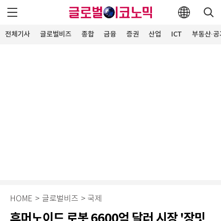
전체기사
글로벌비즈
종합
금융
증권
산업
ICT
부동산·공
HOME
>
글로벌비즈
>
국제
휴머노이드 로봇 6600억 달러 시장 '장밋