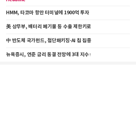
HMM, 타코마 항만 터미널에 1900억 투자
美 상무부, 배터리 폐기물 등 수출 제한키로
中 반도체 국가펀드, 첨단패키징·AI 칩 집중
뉴욕증시, 연준 금리 동결 전망에 3대 지수↑