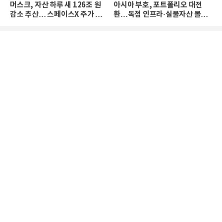
머스크, 자산 하루 새 126조 원
아시아 부호, 포트폴리오 대전
감소 추산… 스페이스X 주가 하
환…독점 인프라·실물자산 몰린
락 때문
다