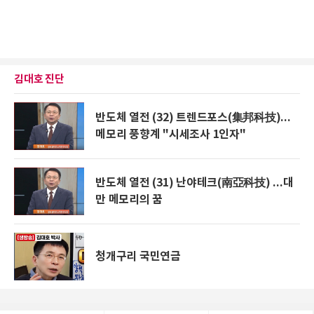
김대호 진단
반도체 열전 (32) 트렌드포스(集邦科技)...
메모리 풍향계 "시세조사 1인자"
반도체 열전 (31) 난야테크(南亞科技) ...대
만 메모리의 꿈
청개구리 국민연금