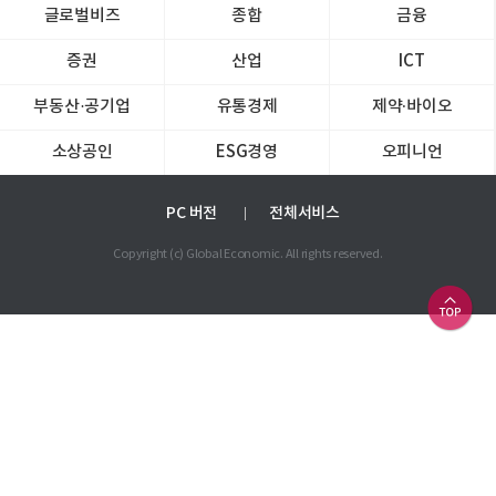
글로벌비즈
종합
금융
증권
산업
ICT
부동산·공기업
유통경제
제약∙바이오
소상공인
ESG경영
오피니언
PC 버전
전체서비스
Copyright (c) Global Economic. All rights reserved.