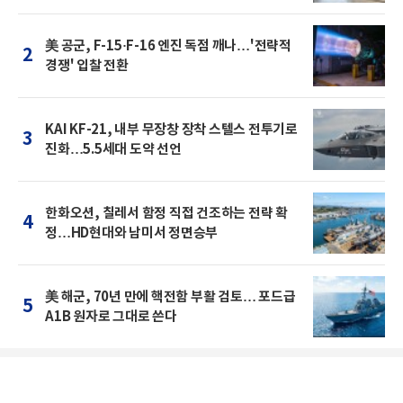
美 공군, F-15·F-16 엔진 독점 깨나…'전략적
2
경쟁' 입찰 전환
KAI KF-21, 내부 무장창 장착 스텔스 전투기로
3
진화…5.5세대 도약 선언
한화오션, 칠레서 함정 직접 건조하는 전략 확
4
정…HD현대와 남미서 정면승부
美 해군, 70년 만에 핵전함 부활 검토… 포드급
5
A1B 원자로 그대로 쓴다