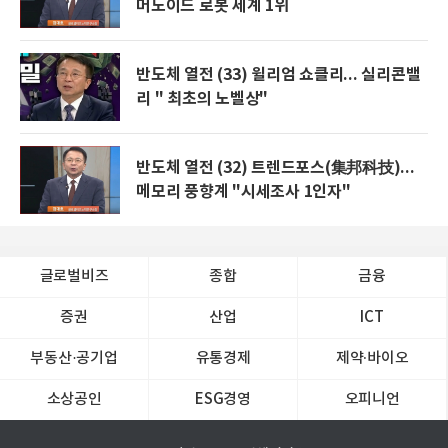
머노이드 로봇 세계 1위
반도체 열전 (33) 윌리엄 쇼클리... 실리콘밸
리 " 최초의 노벨상"
반도체 열전 (32) 트렌드포스(集邦科技)...
메모리 풍향계 "시세조사 1인자"
글로벌비즈
종합
금융
증권
산업
ICT
부동산·공기업
유통경제
제약∙바이오
소상공인
ESG경영
오피니언