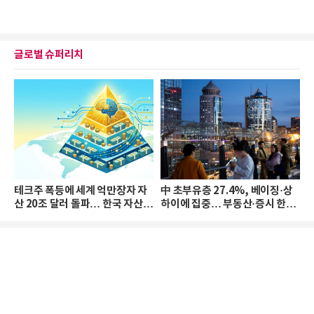
글로벌 슈퍼리치
테크주 폭등에 세계 억만장자 자
中 초부유층 27.4%, 베이징·상
산 20조 달러 돌파… 한국 자산
하이에 집중… 부동산·증시 한파
격차 확대
로 자산은 소폭 감소