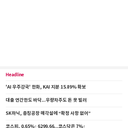
Headline
'AI 우주강국' 한화, KAI 지분 15.89% 확보
대출 연간한도 바닥...우량차주도 돈 못 빌려
SK하닉, 충칭공장 매각설에 “확정 사항 없어”
코스피, 0.65%↑ 6299.66...코스닥은 7%↑