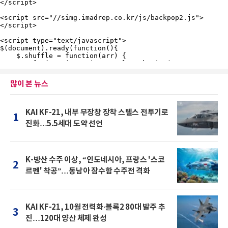
많이 본 뉴스
KAI KF-21, 내부 무장창 장착 스텔스 전투기로
1
진화…5.5세대 도약 선언
K-방산 수주 이상, “인도네시아, 프랑스 '스코
2
르펜' 착공”…동남아 잠수함 수주전 격화
KAI KF-21, 10월 전력화·블록2 80대 발주 추
3
진…120대 양산 체제 완성