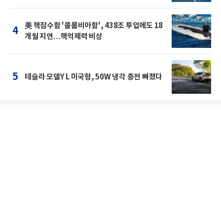
美 핵잠수함 '콜롬비아함', 438조 투입에도 18
4
개월 지연…핵억제력 비상
5
테슬라 모델Y L 미국형, 50W 냉각 충전 빠졌다