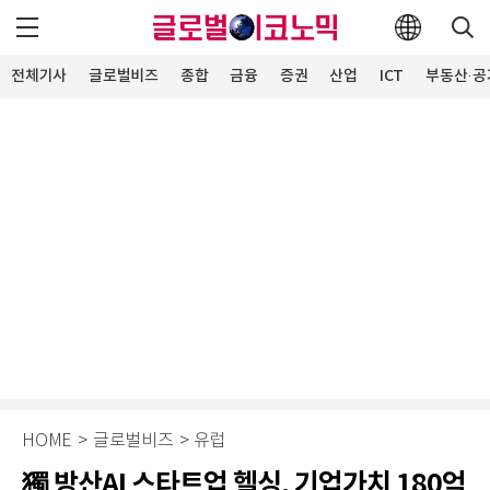
전체기사
글로벌비즈
종합
금융
증권
산업
ICT
부동산·공
HOME
>
글로벌비즈
>
유럽
獨 방산AI 스타트업 헬싱, 기업가치 180억