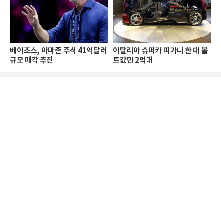
베이조스, 아마존 주식 41억달러
이탈리아 슈퍼카 피가니 한 대 볼
규모 매각 추진
트값만 2억대