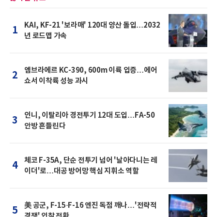
KAI, KF-21 '보라매' 120대 양산 돌입…2032
1
년 로드맵 가속
엠브라에르 KC-390, 600m 이륙 입증…에어
2
쇼서 이착륙 성능 과시
인니, 이탈리아 경전투기 12대 도입…FA-50
3
안방 흔들린다
체코 F-35A, 단순 전투기 넘어 '날아다니는 레
4
이더'로…대공 방어망 핵심 지휘소 역할
美 공군, F-15·F-16 엔진 독점 깨나…'전략적
5
경쟁' 입찰 전환