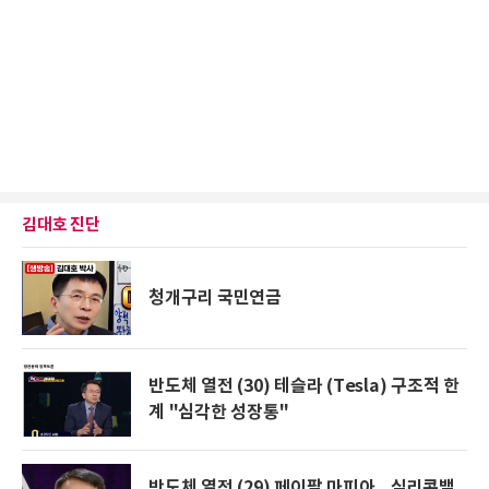
김대호 진단
청개구리 국민연금
반도체 열전 (30) 테슬라 (Tesla) 구조적 한
계 "심각한 성장통"
반도체 열전 (29) 페이팔 마피아...실리콘밸