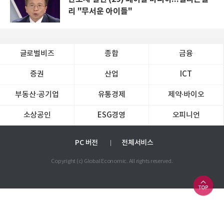
리 "무서운 아이들"
글로벌비즈
종합
금융
증권
산업
ICT
부동산·공기업
유통경제
제약∙바이오
소상공인
ESG경영
오피니언
PC 버전
전체서비스
Copyright (c) Global Economic. All rights reserved.