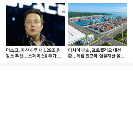
머스크, 자산 하루 새 126조 원
아시아 부호, 포트폴리오 대전
감소 추산… 스페이스X 주가 하
환…독점 인프라·실물자산 몰린
락 때문
다