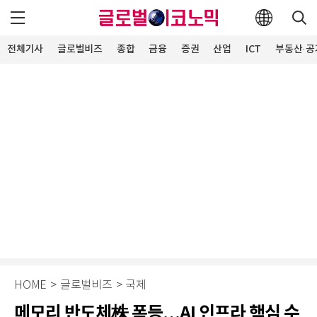
전체기사
글로벌비즈
종합
금융
증권
산업
ICT
부동산·공
HOME
>
글로벌비즈
>
국제
메모리 반도체株 폭등…AI 인프라 핵심 수