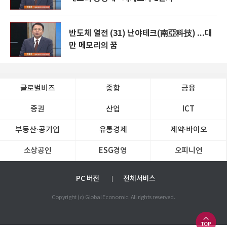
반도체 열전 (31) 난야테크(南亞科技) ...대
만 메모리의 꿈
글로벌비즈
종합
금융
증권
산업
ICT
부동산·공기업
유통경제
제약∙바이오
소상공인
ESG경영
오피니언
PC 버전
전체서비스
Copyright (c) Global Economic. All rights reserved.