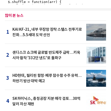
많이 본 뉴스
KAI KF-21, 내부 무장창 장착 스텔스 전투기로
1
진화…5.5세대 도약 선언
샌디스크 쇼크에 글로벌 반도체주 급락…키옥
2
시아 합작 '332단 낸드'로 돌파구
HD현대, 필리핀 함정·페루 잠수함 수주 유력…
3
하반기 방산 대박 예고
SK하이닉스, 충칭공장 지분 매각 검토…30억
4
달러 자산 재편