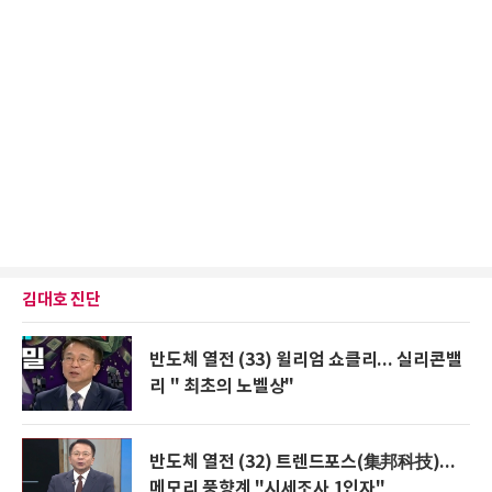
김대호 진단
반도체 열전 (33) 윌리엄 쇼클리... 실리콘밸
리 " 최초의 노벨상"
반도체 열전 (32) 트렌드포스(集邦科技)...
메모리 풍향계 "시세조사 1인자"