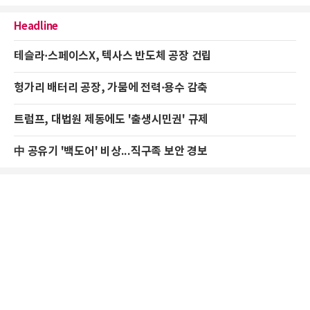
Headline
테슬라·스페이스X, 텍사스 반도체 공장 건립
헝가리 배터리 공장, 가뭄에 전력·용수 감축
트럼프, 대법원 제동에도 '출생시민권' 규제
中 공유기 '백도어' 비상...직구족 보안 경보