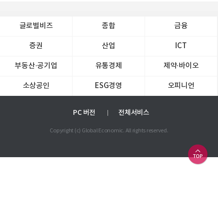
글로벌비즈
종합
금융
증권
산업
ICT
부동산·공기업
유통경제
제약∙바이오
소상공인
ESG경영
오피니언
PC 버전
전체서비스
Copyright (c) Global Economic. All rights reserved.