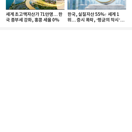
세계 초고액자산가 71만명… 한
한국, 실질자산 55%↑ 세계 1
국 종부세 강화, 홍콩 세율 0%
위… 증시 폭락, ‘평균의 착시’와
부의 유동성 위기