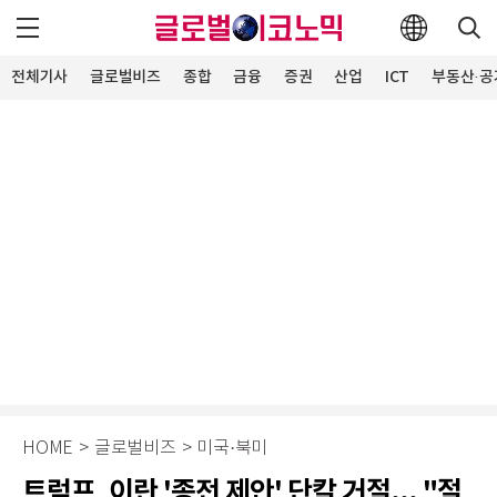
전체기사
글로벌비즈
종합
금융
증권
산업
ICT
부동산·공
HOME
>
글로벌비즈
>
미국·북미
트럼프, 이란 '종전 제안' 단칼 거절... "절