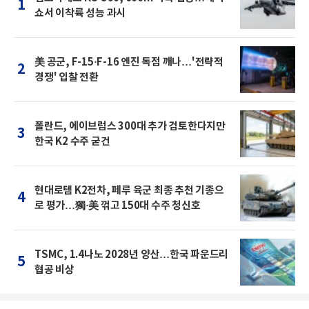
1
쇼서 이착륙 성능 과시
美 공군, F-15·F-16 엔진 독점 깨나…'전략적
2
경쟁' 입찰 전환
폴란드, 에이브럼스 300대 추가 검토한다지만
3
한국 K2 수주 굳건
현대로템 K2전차, 페루 육군 최종 추천 기종으
4
로 평가…獨·美 꺾고 150대 수주 청신호
TSMC, 1.4나노 2028년 양산…한국 파운드리
5
협공 비상