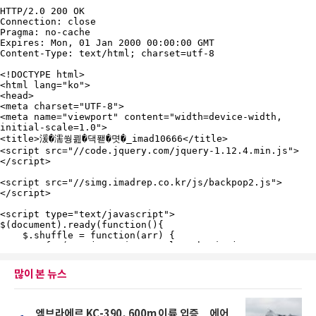
많이 본 뉴스
엠브라에르 KC-390, 600m 이륙 입증…에어