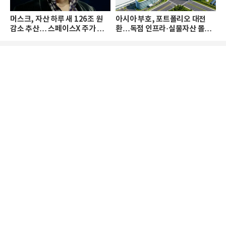
머스크, 자산 하루 새 126조 원
아시아 부호, 포트폴리오 대전
감소 추산… 스페이스X 주가 하
환…독점 인프라·실물자산 몰린
락 때문
다