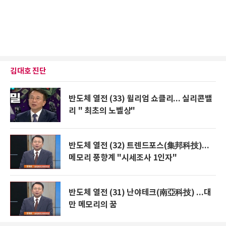
김대호 진단
반도체 열전 (33) 윌리엄 쇼클리... 실리콘밸
리 " 최초의 노벨상"
반도체 열전 (32) 트렌드포스(集邦科技)...
메모리 풍향계 "시세조사 1인자"
반도체 열전 (31) 난야테크(南亞科技) ...대
만 메모리의 꿈