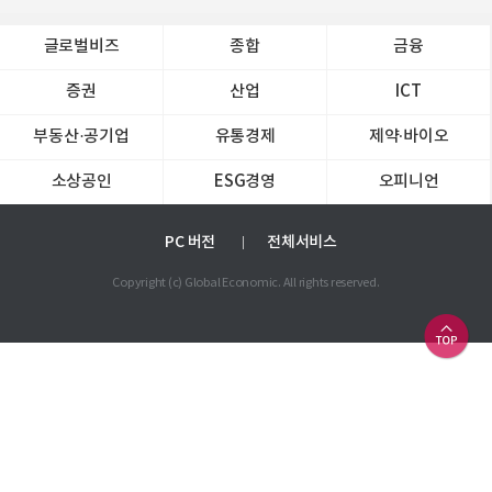
글로벌비즈
종합
금융
증권
산업
ICT
부동산·공기업
유통경제
제약∙바이오
소상공인
ESG경영
오피니언
PC 버전
전체서비스
Copyright (c) Global Economic. All rights reserved.