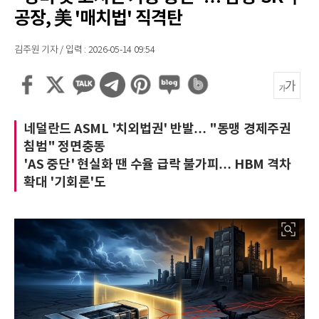
공장, 美 '매치법' 직격탄
김주원 기자 / 입력 : 2026-05-14 09:54
네덜란드 ASML '치외법권' 반발… "동맹 경제주권
침범" 정면충동
'AS 중단' 현실화 땐 수율 급락 불가피… HBM 격차
확대 '기회론'도