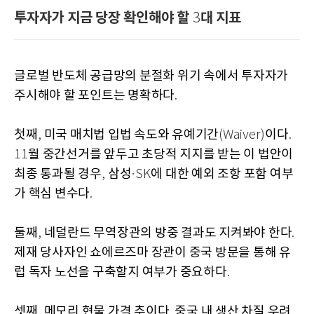
투자자가 지금 당장 확인해야 할
대 지표
3
글로벌 반도체 공급망의 분절화 위기 속에서 투자자가
주시해야 할 포인트는 명확하다
.
첫째
미국 매치법 입법 속도와 유예기간
이다
,
(Waiver)
.
월 중간선거를 앞두고 초당적 지지를 받는 이 법안이
11
최종 통과될 경우
삼성
에 대한 예외 조항 포함 여부
,
·SK
가 핵심 변수다
.
둘째
네덜란드 무역장관의 방중 결과도 지켜봐야 한다
,
.
제재 당사자인 쇼에르즈마 장관이 중국 방문을 통해 유
럽 독자 노선을 구축할지 여부가 중요하다
.
셋째
메모리 현물 가격 추이다
중국 내 생산 차질 우려
,
.