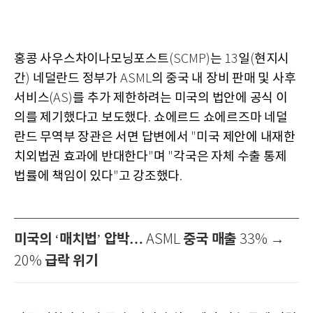
홍콩 사우스차이나모닝포스트
는
일
현지시
(SCMP)
13
(
간
네덜란드 정부가
의 중국 내 장비 판매 및 사후
)
ASML
서비스
를 추가 제한하려는 미국의 법안에 공식 이
(AS)
의를 제기했다고 보도했다
쇼에르드 쇼에르즈마 네덜
.
란드 무역부 장관은 서면 답변에서
미국 제안에 내재한
"
치외법권 효과에 반대한다
며
각국은 자체 수출 통제
"
"
법률에 책임이 있다
고 강조했다
"
.
미국의
매치법
압박…
중국 매출
→
‘
’
ASML
33%
급락 위기
20%