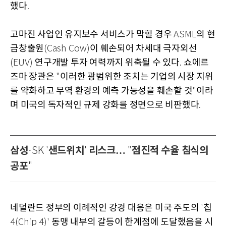
했다
.
고마진 사업인 유지보수 서비스가 막힐 경우
의 현
ASML
금창출원
이 훼손되어 차세대 극자외선
(Cash Cow)
연구개발 투자 여력까지 위축될 수 있다
쇼에르
(EUV)
.
즈마 장관은
이러한 광범위한 조치는 기업의 시장 지위
"
를 약화하고 무역 환경의 예측 가능성을 훼손할 것
이라
"
며 미국의 독자적인 규제 강화를 정면으로 비판했다
.
삼성
샌드위치
리스크…
점진적 수율 침식의
·SK '
'
"
공포
"
네덜란드 정부의 이례적인 강경 대응은 미국 주도의
칩
'
동맹 내부의 갈등이 한계점에 도달했음을 시
4(Chip 4)'