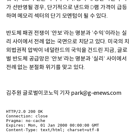
가 선반영될 경우
단기적으로 낸드와
램 가격이 급등
,
D
하며 메모리 섹터의 단기 모멘텀이 될 수 있다
.
반도체 패권 전쟁이
안보
라는 명분과
수익
이라는 실
'
'
'
'
리 사이에서 전례 없는 국면으로 치닫고 있다
미국의 치
.
외법권적 압박이 네덜란드의 국익을 건드린 지금
글로
,
벌 반도체 공급망은
안보
라는 명분과
실리
사이에서
'
'
'
'
전례 없는 분절화 위기를 맞고 있다
.
김주원 글로벌이코노믹 기자 park@g-enews.com