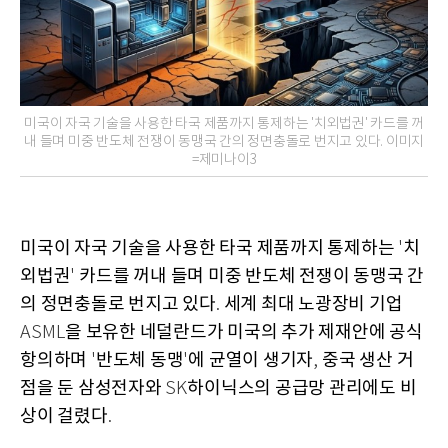
미국이 자국 기술을 사용한 타국 제품까지 통제하는 '치외법권' 카드를 꺼
내 들며 미중 반도체 전쟁이 동맹국 간의 정면충돌로 번지고 있다. 이미지
=제미나이3
미국이 자국 기술을 사용한 타국 제품까지 통제하는
치
'
외법권
카드를 꺼내 들며 미중 반도체 전쟁이 동맹국 간
'
의 정면충돌로 번지고 있다
세계 최대 노광장비 기업
.
을 보유한 네덜란드가 미국의 추가 제재안에 공식
ASML
항의하며
반도체 동맹
에 균열이 생기자
중국 생산 거
'
'
,
점을 둔 삼성전자와
하이닉스의 공급망 관리에도 비
SK
상이 걸렸다
.