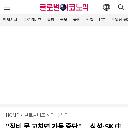
전체기사
글로벌비즈
종합
금융
증권
산업
ICT
부동산·공
HOME
>
글로벌비즈
>
미국·북미
"장비 못 고치면 가동 중단"… 삼성·SK 中