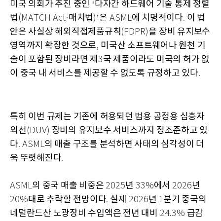
미국 의회가 추진 중인
다자간 하드웨어 기술 통제 정렬
‘
법
매치법
은
에 치명적이다
이 법
(MATCH Act·
)’
ASML
.
안은 사실상 해외직접제품규칙
을 장비 유지보수
(FDPR)
영역까지 확장한 것으로
미국산 소프트웨어나 원천 기
,
술이 포함된 장비라면 제
국 제품이라도 미국의 허가 없
3
이 중국 내 서비스를 제공할 수 없도록 규정하고 있다
.
특히 이번 규제는 기존에 허용되던 범용 공정용 심층자
외선
장비의 유지보수 서비스까지 정조준하고 있
(DUV)
다
의 매출 구조를 분석하면 사태의 심각성이 더
. ASML
욱 뚜렷해진다
.
의 중국 매출 비중은
년
에서
년
ASML
2025
33%
2026
대로 추락할 전망이다
실제
년
분기 중국의
20%
.
2026
1
네덜란드산 노광장비 수입액은 전년 대비
급감
24.3%