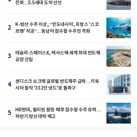
진화…5.5세대 도약 선언
K-방산 수주 이상, “인도네시아, 프랑스 '스코
2
르펜' 착공”…동남아 잠수함 수주전 격화
테슬라·스페이스X, 텍사스에 세계 최대 반도체
3
공장 건립
샌디스크 쇼크에 글로벌 반도체주 급락…키옥
4
시아 합작 '332단 낸드'로 돌파구
HD현대, 필리핀 함정·페루 잠수함 수주 유력…
5
하반기 방산 대박 예고