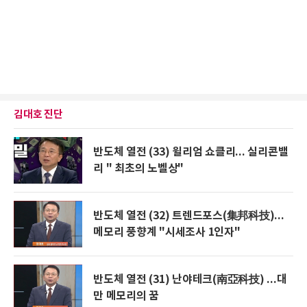
김대호 진단
반도체 열전 (33) 윌리엄 쇼클리... 실리콘밸
리 " 최초의 노벨상"
반도체 열전 (32) 트렌드포스(集邦科技)...
메모리 풍향계 "시세조사 1인자"
반도체 열전 (31) 난야테크(南亞科技) ...대
만 메모리의 꿈