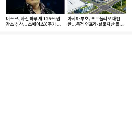
머스크, 자산 하루 새 126조 원
아시아 부호, 포트폴리오 대전
감소 추산… 스페이스X 주가 하
환…독점 인프라·실물자산 몰린
락 때문
다