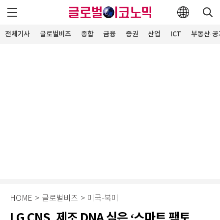
전체기사
글로벌비즈
종합
금융
증권
산업
ICT
부동산·공
HOME
>
글로벌비즈
>
미국·북미
LG CNS, 제조 DNA 심은 ‘스마트 팩토