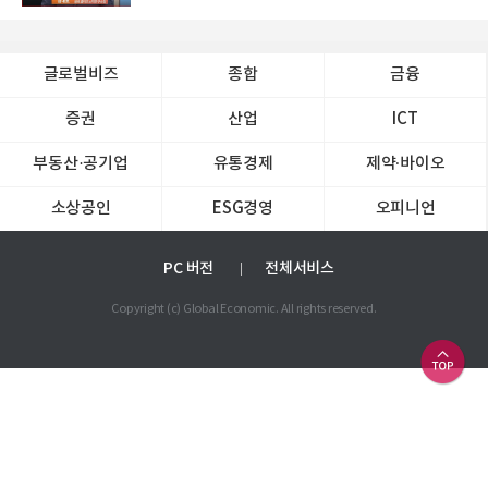
글로벌비즈
종합
금융
증권
산업
ICT
부동산·공기업
유통경제
제약∙바이오
소상공인
ESG경영
오피니언
PC 버전
전체서비스
Copyright (c) Global Economic. All rights reserved.