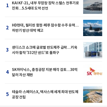
KAI KF-21, 내부 무장창 장착 스텔스 전투기로
1
진화…5.5세대 도약 선언
HD현대, 필리핀 함정·페루 잠수함 수주 유력…
2
하반기 방산 대박 예고
샌디스크 쇼크에 글로벌 반도체주 급락…키옥
3
시아 합작 '332단 낸드'로 돌파구
SK하이닉스, 충칭공장 지분 매각 검토…30억
4
달러 자산 재편
테슬라·스페이스X, 텍사스에 세계 최대 반도체
5
공장 건립