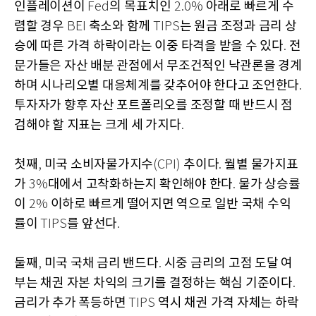
인플레이션이
의 목표치인
아래로 빠르게 수
Fed
2.0%
렴할 경우
축소와 함께
는 원금 조정과 금리 상
BEI
TIPS
승에 따른 가격 하락이라는 이중 타격을 받을 수 있다
전
.
문가들은 자산 배분 관점에서 무조건적인 낙관론을 경계
하며 시나리오별 대응체계를 갖추어야 한다고 조언한다
.
투자자가 향후 자산 포트폴리오를 조정할 때 반드시 점
검해야 할 지표는 크게 세 가지다
.
첫째
미국 소비자물가지수
추이다
월별 물가지표
,
(CPI)
.
가
대에서 고착화하는지 확인해야 한다
물가 상승률
3%
.
이
이하로 빠르게 떨어지면 역으로 일반 국채 수익
2%
률이
를 앞선다
TIPS
.
둘째
미국 국채 금리 밴드다
시중 금리의 고점 도달 여
,
.
부는 채권 자본 차익의 크기를 결정하는 핵심 기준이다
.
금리가 추가 폭등하면
역시 채권 가격 자체는 하락
TIPS