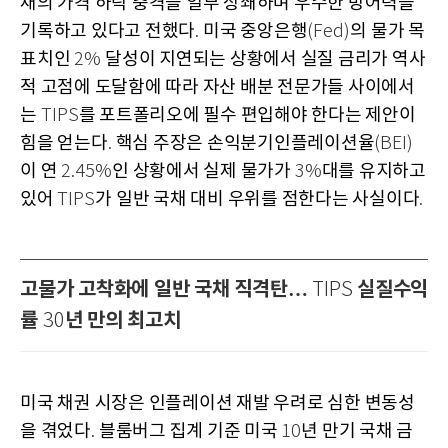
채의 가격 하락 충격을 일부 상쇄하며 우수한 방어력을
기록하고 있다고 전했다
미국 중앙은행
의 물가 목
.
(Fed)
표치인
달성이 지연되는 상황에서 실질 금리가 역사
2%
적 고점에 도달함에 따라 자산 배분 전문가들 사이에서
는
를 포트폴리오에 필수 편입해야 한다는 제안이
TIPS
힘을 얻는다
핵심 주장은 손익분기인플레이션율
.
(BEI)
이 연
인 상황에서 실제 물가가
대를 유지하고
2.45%
3%
있어
가 일반 국채 대비 우위를 점한다는 사실이다
TIPS
.
고물가 고착화에 일반 국채 직격탄…
실질수익
TIPS
률
년 만의 최고치
30
미국 채권 시장은 인플레이션 재발 우려로 심한 변동성
을 겪었다
블룸버그 집계 기준 미국
년 만기 국채 금
.
10