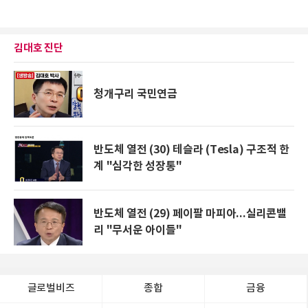
김대호 진단
청개구리 국민연금
반도체 열전 (30) 테슬라 (Tesla) 구조적 한
계 "심각한 성장통"
반도체 열전 (29) 페이팔 마피아...실리콘밸
리 "무서운 아이들"
글로벌비즈
종합
금융