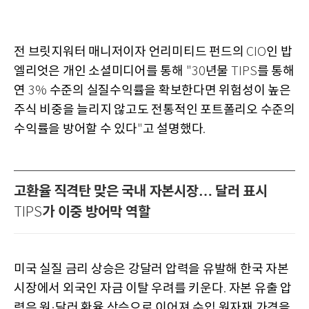
전 브릿지워터 매니저이자 언리미티드 펀드의
인 밥
CIO
엘리엇은 개인 소셜미디어를 통해
년물
를 통해
"30
TIPS
연
수준의 실질수익률을 확보한다면 위험성이 높은
3%
주식 비중을 늘리지 않고도 전통적인 포트폴리오 수준의
수익률을 방어할 수 있다
고 설명했다
"
.
고환율 직격탄 맞은 국내 자본시장… 달러 표시
가 이중 방어막 역할
TIPS
미국 실질 금리 상승은 강달러 압력을 유발해 한국 자본
시장에서 외국인 자금 이탈 우려를 키운다
자본 유출 압
.
력은 원
달러 환율 상승으로 이어져 수입 원자재 가격을
·