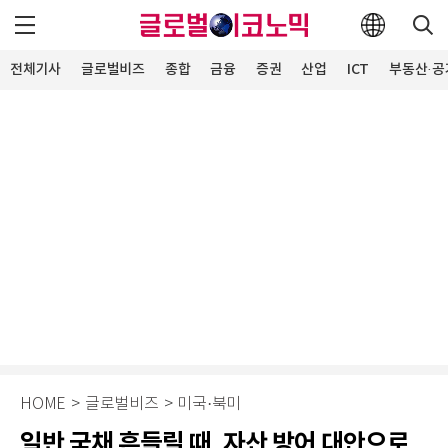
전체기사
글로벌비즈
종합
금융
증권
산업
ICT
부동산·공
HOME
>
글로벌비즈
>
미국·북미
일반 국채 흔들릴 때, 자산 방어 대안으로