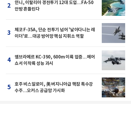
인니, 이탈리아 경전투기 12대 도입…FA-50
2
안방 흔들린다
체코 F-35A, 단순 전투기 넘어 '날아다니는 레
3
이더'로…대공 방어망 핵심 지휘소 역할
엠브라에르 KC-390, 600m 이륙 입증…에어
4
쇼서 이착륙 성능 과시
호주 비스알로이, 美 버지니아급 핵잠 특수강
5
수주…오커스 공급망 가시화