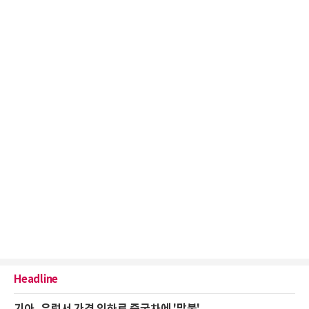
Headline
기아, 유럽서 가격 인하로 중국차에 '맞불'