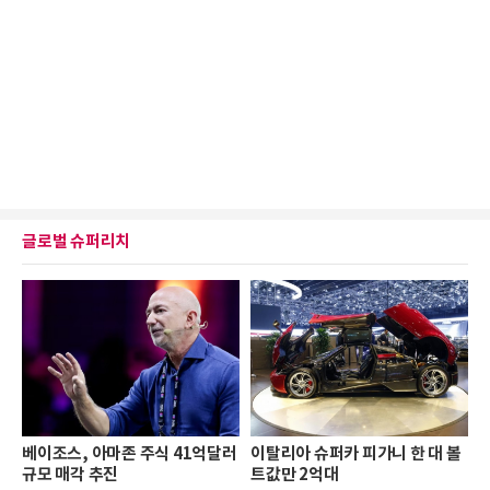
글로벌 슈퍼리치
베이조스, 아마존 주식 41억달러
이탈리아 슈퍼카 피가니 한 대 볼
규모 매각 추진
트값만 2억대