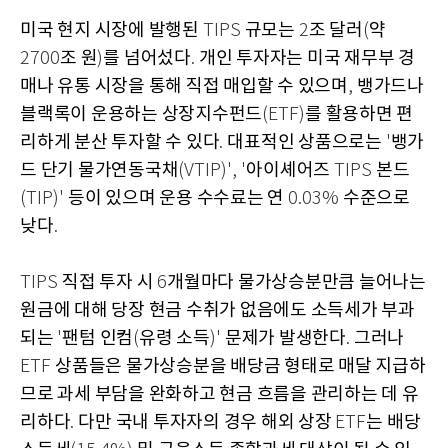
미국 현지 시장에 발행된
규모는
조 달러
약
TIPS
2
(
조 원
를 넘어섰다
개인 투자자는 미국 재무부 경
2700
)
.
매나 유통 시장을 통해 직접 매입할 수 있으며
뱅가드나
,
블랙록이 운용하는 상장지수펀드
를 활용하면 편
(ETF)
리하게 분산 투자할 수 있다
대표적인 상품으로는
뱅가
.
'
드 단기 물가연동국채
아이셰어즈
본드
(VTIP)', '
TIPS
등이 있으며 운용 수수료는 연
수준으로
(TIP)'
0.03%
낮다
.
직접 투자 시
개월마다 물가상승분만큼 늘어나는
TIPS
6
원금에 대해 당장 현금 수취가 없음에도 소득세가 부과
되는
팬텀 인컴
유령 소득
문제가 발생한다
그러나
'
(
)'
.
상품들은 물가상승분을 배당금 형태로 매달 지급하
ETF
므로 과세 부담을 완화하고 현금 흐름을 관리하는 데 유
리하다
다만 국내 투자자의 경우 해외 상장
는 배당
.
ETF