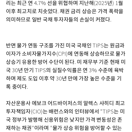
리는 최근 연
선을 위협하며 지난해
년
월
4.7%
(2025
) 1
이후 최고치로 치솟았다
채권 금리 상승은 가격 폭락을
.
의미하므로 일반 국채 투자자들의 손실이 커졌다
.
반면 물가 연동 구조를 가진 미국 국채인
는 원금과
TIPS
이자가 소비자물가지수
에 연동해 상승하므로 물가
(CPI)
상승기 유용한 방어 수단이 된다
미 재무부 기준 현재 미
.
국
년 만기
의 실질수익률은 연
수준에 육박
30
TIPS
3%
하며 제도 도입 이후 약
년 만에 가장 높은 수준을 기
30
록 중이다
.
자산운용사 에보크 어드바이저스의 알렉스 샤히디 최고
투자책임자
는 배런스와의 인터뷰에서
는 미
(CIO)
"TIPS
국 정부가 발행해 신용위험은 낮지만 가격 변동성은 존
재하는 채권
이라며
물가 상승 위험을 방어할 수 있는
"
"