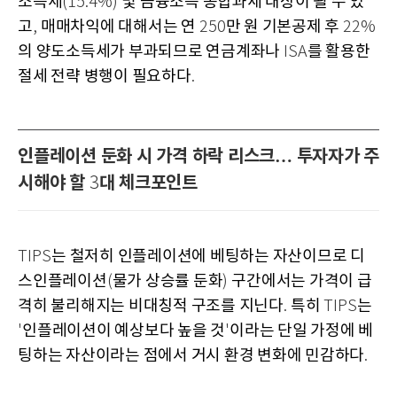
소득세
및 금융소득 종합과세 대상이 될 수 있
(15.4%)
고
매매차익에 대해서는 연
만 원 기본공제 후
,
250
22%
의 양도소득세가 부과되므로 연금계좌나
를 활용한
ISA
절세 전략 병행이 필요하다
.
인플레이션 둔화 시 가격 하락 리스크… 투자자가 주
시해야 할
대 체크포인트
3
는 철저히 인플레이션에 베팅하는 자산이므로 디
TIPS
스인플레이션
물가 상승률 둔화
구간에서는 가격이 급
(
)
격히 불리해지는 비대칭적 구조를 지닌다
특히
는
.
TIPS
인플레이션이 예상보다 높을 것
이라는 단일 가정에 베
'
'
팅하는 자산이라는 점에서 거시 환경 변화에 민감하다
.