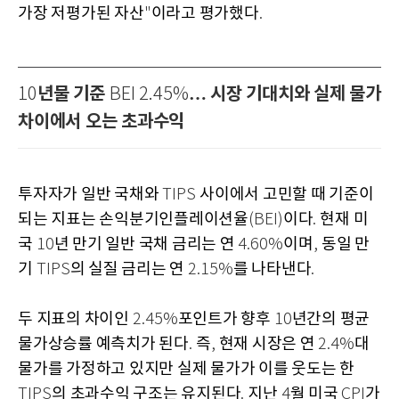
가장 저평가된 자산
이라고 평가했다
"
.
년물 기준
… 시장 기대치와 실제 물가
10
BEI 2.45%
차이에서 오는 초과수익
투자자가 일반 국채와
사이에서 고민할 때 기준이
TIPS
되는 지표는 손익분기인플레이션율
이다
현재 미
(BEI)
.
국
년 만기 일반 국채 금리는 연
이며
동일 만
10
4.60%
,
기
의 실질 금리는 연
를 나타낸다
TIPS
2.15%
.
두 지표의 차이인
포인트가 향후
년간의 평균
2.45%
10
물가상승률 예측치가 된다
즉
현재 시장은 연
대
.
,
2.4%
물가를 가정하고 있지만 실제 물가가 이를 웃도는 한
의 초과수익 구조는 유지된다
지난
월 미국
가
TIPS
.
4
CPI