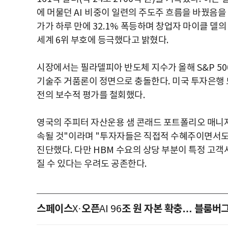
에 머물던
AI
비중이 일련의 주도주 흐름을 바꿨음을
가가 하루 만에
32.1%
폭등하며 창업자 마이클 델의
세계
6
위 부호에 등극했다고 밝혔다
.
시장에서는 필라델피아 반도체 지수가 올해
S&P 5
기술주 거품론이 정면으로 충돌한다
.
미국 투자은행 
전의 보수적 평가를 철회했다
.
영국의 주피터 자산운용 샘 콘래드 포트폴리오 매
속될 것
"
이라며
"
투자자들은 직접적 수혜주이면서도 
진단했다
.
다만
HBM
수요의 상당 부분이 특정 고객
질 수 있다는 우려도 공존한다
.
스페이스
오픈
조 원 자본 확충… 블룸버
X·
AI 96