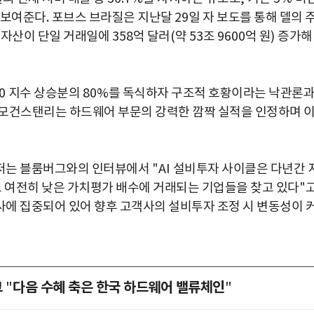
 보여준다
.
포브스 브라질은 지난달
29
일 자 보도를 통해 델의 
 자산이 단일 거래일에
358
억 달러
(
약
53
조
9600
억 원
)
증가해
00
지수 상승분의
80%
를 독식하자 구조적 호황이라는 낙관론
모건스탠리는 하드웨어 부문의 강력한 깜짝 실적을 인정하며 
니저는 블룸버그와의 인터뷰에서
"AI
설비투자 사이클은 다년간 
여전히 낮은 가치평가 배수에 거래되는 기업들을 찾고 있다
"
사에 집중되어 있어 향후 고객사의 설비투자 조정 시 변동성이 
그
다음 수혜 축은 한국 하드웨어 밸류체인
"
"