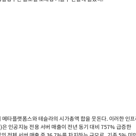
의 메타플랫폼스와 테슬라의 시가총액 합을 웃돈다
.
이러한 인프
)
은 인공지능 전용 서버 매출이 전년 동기 대비
757%
급증한
델의 전체 서버 매출 중
36.7%
를 차지하는 규모로
,
기존
5%
미