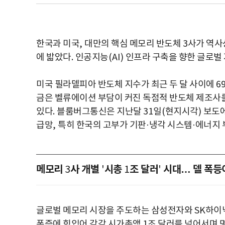
한국과 미국
,
대만의 핵심 메모리 반도체
3
사가 역사
에 밟았다
.
인공지능
(AI)
인프라 구축을 향한 글로벌
미국 필라델피아 반도체 지수가 최근 두 달 사이에
6
금은 벨류에이션 부담이 커진 독점적 반도체 제조사
있다
.
블룸버그통신은 지난달
31
일
(
현지시각
)
보도에
급망
,
특히 한국의 고부가 기판
·
냉각 시스템
·
에너지 
메모리
사 개별
시총
조 달러
시대… 델 폭등
3
'
1
'
글로벌 메모리 시장을 주도하는 삼성전자와
SK
하이
폭증에 힘입어 각각 시가총액
1
조 달러를 넘어서며 