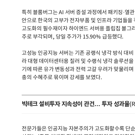
특히 블룸버그는
AI
서버 증설 과정에서 패키징
·
열관
안으로 한국의 고부가 전자부품 및 인프라 기업들을
고도화의 필수재이자 하이엔드 서버용 플립칩 볼그
주로 부각되며
,
당일 주가가
15.90%
급등했다
.
고성능 인공지능 서버는 기존 공랭식 냉각 방식 대
라 대형 데이터센터용 칠러 및 수랭식 냉각 솔루션을
기에 따른 유가 변동성과 전력 고갈 우려가 맞물리
충의 수혜주로 묶이며 강세를 보였다
.
빅테크 설비투자 지속성이 관건… 투자 성과율
(
전문가들은 인공지능 자본주의가 고도화할수록 단순 