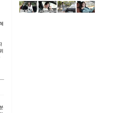
혜
따
위
확
분