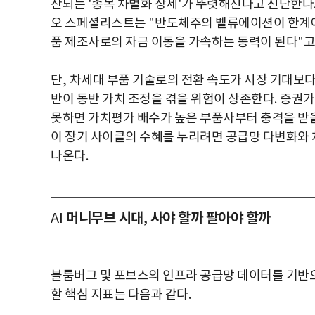
산되는
'
종목 차별화 장세
'
가 뚜렷해진다고 진단한다
오 스페셜리스트는
"
반도체주의 벨류에이션이 한계에
품 제조사로의 자금 이동을 가속하는 동력이 된다
"
고
단
,
차세대 부품 기술로의 전환 속도가 시장 기대보
반이 동반 가치 조정을 겪을 위험이 상존한다
.
증권가
못하면 가치평가 배수가 높은 부품사부터 충격을 받을
이 장기 사이클의 수혜를 누리려면 공급망 다변화와
나온다
.
머니무브 시대
사야 할까 팔아야 할까
AI
,
블룸버그 및 포브스의 인프라 공급망 데이터를 기반
할 핵심 지표는 다음과 같다
.