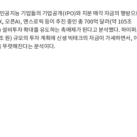
장 인공지능 기업들의 기업공개
(IPO)
와 지분 매각 자금의 행방으
X,
오픈
AI,
앤스로픽 등이 추진 중인 총
700
억 달러
(
약
105
조
)
설비투자 확대를 유도하는 촉매제가 된다고 분석했다
.
하이퍼
조 원
)
규모의 투자 계획에 신생 빅테크의 자금이 가세하면서
,
욱 뚜렷해진다는 분석이다
.
박지수 아나운서가 타본 ‘전설의 무쏘’
초보자도 반할 반전 매력”