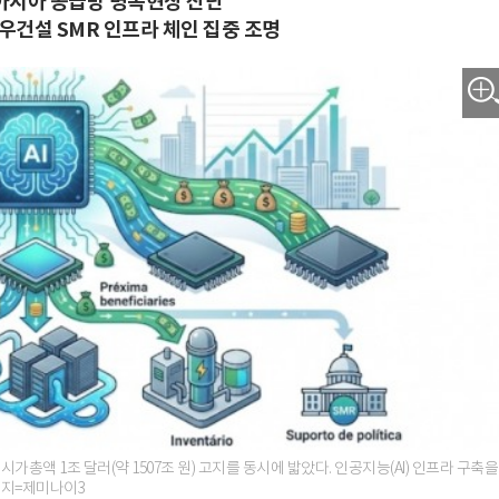
 아시아 공급망 병목현상 진단
대우건설 SMR 인프라 체인 집중 조명
가총액 1조 달러(약 1507조 원) 고지를 동시에 밟았다. 인공지능(AI) 인프라 구축을
미지=제미나이3