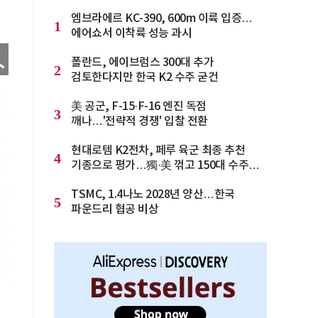
엠브라에르 KC-390, 600m 이륙 입증…
1
에어쇼서 이착륙 성능 과시
폴란드, 에이브럼스 300대 추가
2
검토한다지만 한국 K2 수주 굳건
美 공군, F-15·F-16 엔진 독점
3
깨나…'전략적 경쟁' 입찰 전환
현대로템 K2전차, 페루 육군 최종 추천
4
기종으로 평가…獨·美 꺾고 150대 수주
청신호
TSMC, 1.4나노 2028년 양산…한국
5
파운드리 협공 비상