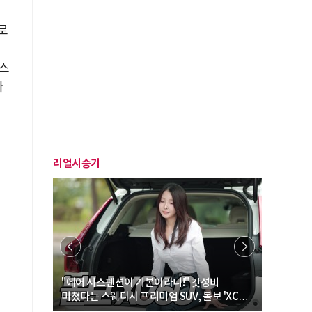
로
스
아
리얼시승기
… “여성·
"에어 서스펜션이 기본이라니!" 갓성비
"디자인 대
미쳤다는 스웨디시 프리미엄 SUV, 볼보 'XC60
크로스오버
B5 울트라'