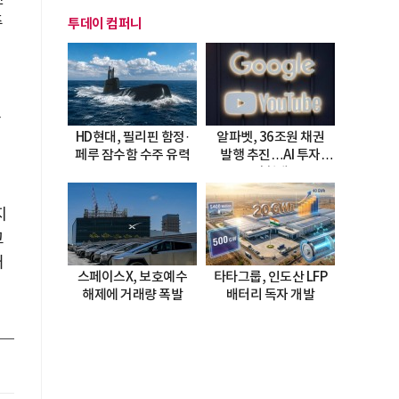
주
투데이 컴퍼니
과
HD현대, 필리핀 함정·
알파벳, 36조원 채권
이
페루 잠수함 수주 유력
발행 추진…AI 투자
시험대
지
고
커
스페이스X, 보호예수
타타그룹, 인도산 LFP
해제에 거래량 폭발
배터리 독자 개발