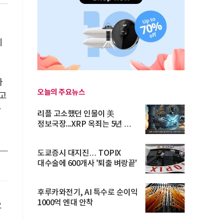
시
자
오늘의 주요뉴스
고
공
리플 고소했던 인물이 美
정보국장...XRP 옥죄는 5년 법적
공방 ...
도쿄증시 대지진… TOPIX
대수술에 600개사 '퇴출 벼랑끝'
후루카와전기, AI 특수로 순이익
1000억 엔대 안착
요