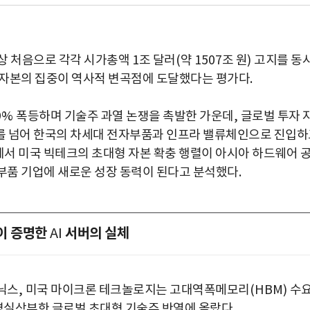
상 처음으로 각각 시가총액
1
조 달러
(
약
1507
조 원
)
고지를 동
 자본의 집중이 역사적 변곡점에 도달했다는 평가다
.
9%
폭등하며 기술주 과열 논쟁을 촉발한 가운데
,
글로벌 투자 
를 넘어 한국의 차세대 전자부품과 인프라 밸류체인으로 진입하
서 미국 빅테크의 초대형 자본 확충 행렬이 아시아 하드웨어 
부품 기업에 새로운 성장 동력이 된다고 분석했다
.
이 증명한
서버의 실체
AI
닉스
,
미국 마이크론 테크놀로지는 고대역폭메모리
(HBM)
수
명실상부한 글로벌 초대형 기술주 반열에 올랐다
.