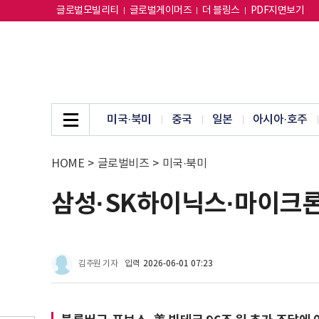
글로벌모빌리티
글로벌게이머즈
더 블링스
PDF지면보기
미국·북미
중국
일본
아시아·호주
HOME
>
글로벌비즈
>
미국·북미
삼성·SK하이닉스·마이크론 
김주원 기자
입력
2026-06-01 07:23