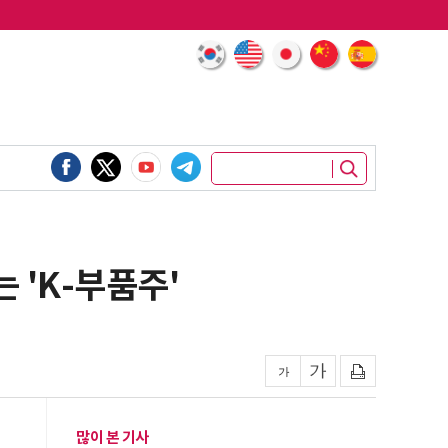
 'K-부품주'
많이 본 기사