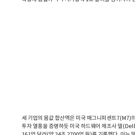
세 기업의 몸값 합산액은 미국 매그니피센트
7(M7)
투자 열풍을 증명하듯 미국 하드웨어 제조사 델
(Dell
161
억 달러
(
약
24
조
2700
억 원
)
를 기록했다
.
이는 