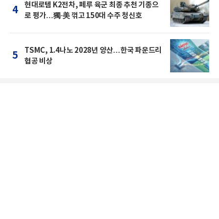
현대로템 K2전차, 페루 육군 최종 추천 기종으
4
로 평가…獨·美 꺾고 150대 수주 청신호
TSMC, 1.4나노 2028년 양산…한국 파운드리
5
협공 비상