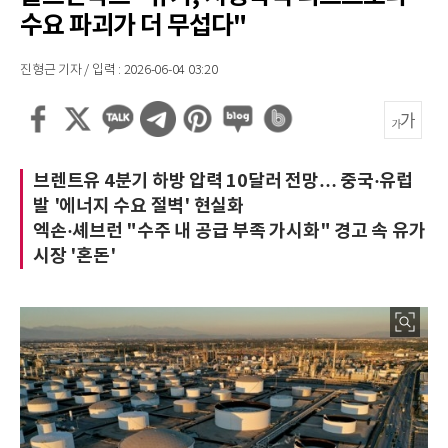
수요 파괴가 더 무섭다"
진형근 기자 / 입력 : 2026-06-04 03:20
브렌트유 4분기 하방 압력 10달러 전망… 중국·유럽
발 '에너지 수요 절벽' 현실화
엑손·셰브런 "수주 내 공급 부족 가시화" 경고 속 유가
시장 '혼돈'