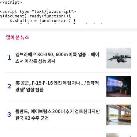
많이 본 뉴스
엠브라에르 KC-390, 600m 이륙 입증…에어
1
쇼서 이착륙 성능 과시
美 공군, F-15·F-16 엔진 독점 깨나…'전략적
2
경쟁' 입찰 전환
폴란드, 에이브럼스 300대 추가 검토한다지만
3
한국 K2 수주 굳건